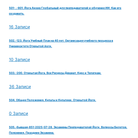
501- .-801. Йога Архив Глобальный для преподавателей и обучение ИИ. Как его
создавать.
16 Записи
502.-123. Йога Учебный План на 40 лет. Организация учебного процесса в
Университете Открытой йоги.
10 Записи
503.-200. Открытая Йога. Все Ресурсы Деканат. Курс и Телеграм.
36 Записи
504. Общие Положения. Культы и Культики. Открытой Йоги.
0 Записи
505.-бывшая-851-2025-07-28. Экзамены Преподавателей Йоги. Вопросы Билетов.
Пояснения. Праздник Экзамена.