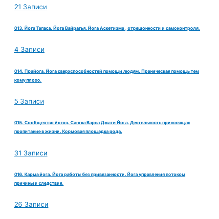
21 Записи
013. Йога Тапаса. Йога Вайрагья. Йога Аскетизма , отрешонности и самоконтроля.
4 Записи
014. Прайога. Йога сверхспособностей помощи людям. Праническая помощь тем
кому плохо.
5 Записи
015. Сообщество йогов. Сангха Варна Джати Йога. Деятельность приносящая
пропитание в жизни. Кормовая площадка рода.
31 Записи
016. Карма йога. Йога работы без привязанности. Йога управления потоком
причины и следствия.
26 Записи