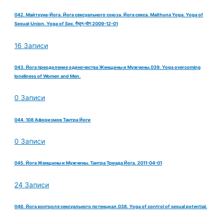
042. Майтхуна-Йога. Йога сексуального союза. Йога секса. Maithuna Yoga. Yoga of
Sexual-Union. Yoga of Sex. मैथुन-योग 2009-12-01
16 Записи
043. Йога преодоление одиночества Женщины и Мужчины.039. Yoga overcoming
loneliness of Women and Men.
0 Записи
044. 108 Афоризмов Тантра Йоги
0 Записи
045. Йога Женщины и Мужчины. Тантра Триада Йога. 2011-04-01
24 Записи
046. Йога контроля сексуального потенциал.038. Yoga of control of sexual potential.