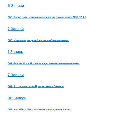
6 Записи
055. Свара Йога. Йога управления процессами мира. 2012-12-23
2 Записи
060. Йога четырех целий жизни любого человека.
1 Запись
061. Дхарма Йога. Йога поиска должного жизненного пути.
7 Записи
062. Артха Йога. Йога Процветания и Бизнеса.
96 Записи
063. Кама Йога. Йога законных наслаждений жизни.