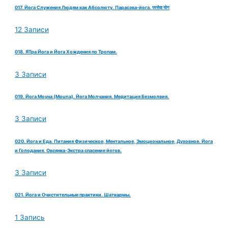
017. Йога Служения Людям как Абсолюту. Парасэва-йога. परसेवा योग
12 Записи
018. ЯТра Йога и Йога Хождения по Тропам.
3 Записи
019. Йога Моуна (Mouna). Йога Молчания. Медитация Безмолвия.
3 Записи
020. Йога и Еда. Питания Физическое, Ментальное, Эмоциональное, Духовное. Йога
и Голодания. Овсянка-Экстра спасение йогов.
3 Записи
021. Йога и Очистительные практики. Шаткармы.
1 Запись