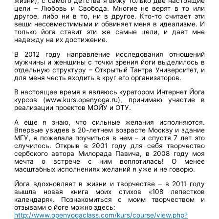
жизни), с самого детства я вижу только две настоящие
цели – Любовь и Свобода. Многие не верят в то или
другое, либо ни в то, ни в другое. Кто-то считает эти
вещи несовместимыми и обвиняет меня в идеализме. И
только йога ставит эти же самые цели, и дает мне
надежду на их достижение.
В 2012 году направление исследования отношений
мужчины и женщины с точки зрения йоги выделилось в
отдельную структуру – Открытый Тантра Университет, и
для меня честь входить в круг его организаторов.
В настоящее время я являюсь куратором Интернет Йога
курсов (www.kurs.openyoga.ru), принимаю участие в
реализации проектов МОЙУ и ОТУ.
А еще я знаю, что сильные желания исполняются.
Впервые увидев в 20-летнем возрасте Москву и здание
МГУ, я пожелала поучиться в нем – и спустя 7 лет это
случилось. Открыв в 2001 году для себя творчество
сербского автора Милорада Павича, в 2008 году моя
мечта о встрече с ним воплотилась! О менее
масштабных исполнениях желаний я уже и не говорю.
Йога вдохновляет в жизни и творчестве – в 2011 году
вышла новая книга моих стихов «108 лепестков
календаря». Познакомиться с моим творчеством и
отзывами о йоге можно
здесь:
http://www.openyogaclass.com/kurs/course/view.php?