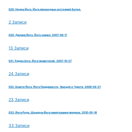
028. Нидра Йога. Йога переходных состояний бытия.
2 Записи
030. Джнана Йога. Йога знания. 2007-08-11
13 Записи
031. Раджа йога. Йога правителей. 2007-10-27
24 Записи
032. Бхакти Йога. Йога Преданности, Эмоций и Чувств. 2008-04-27
23 Записи
033. Йога Рода. Шраддха Йога памятования предков. 2010-05-16
33 Записи