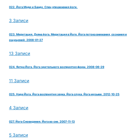
022. Йога Мудр и Бандх. Спец упражнения йоги.
3 Записи
023. Медитация. Дхяна йога. Медитация в Йоге. Йога потока внимания, сознания и
ощущений. 2008-01-27
13 Записи
024. Янтра Йога. Йога зрительного восприятия форм. 2008-06-29
11 Записи
025. Нада Йога. Йога восприятия звука. Йога слуха. Йога музыки. 2012-10-25
4 Записи
027. Йога Сновидения. Йога во сне. 2007-11-13
5 Записи