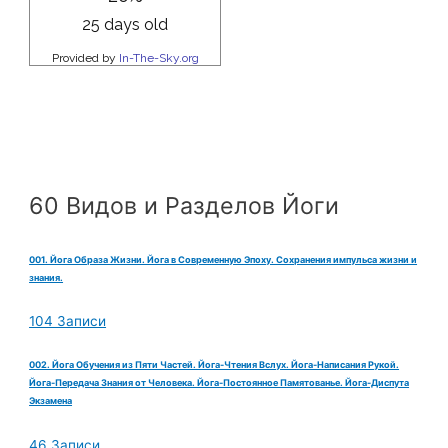
60 Видов и Разделов Йоги
001. Йога Образа Жизни. Йога в Современную Эпоху. Сохранения импульса жизни и
знания.
104 Записи
002. Йога Обучения из Пяти Частей. Йога-Чтения Вслух. Йога-Написания Рукой.
Йога-Передача Знания от Человека. Йога-Постоянное Памятованье. Йога-Диспута
Экзамена
46 Записи