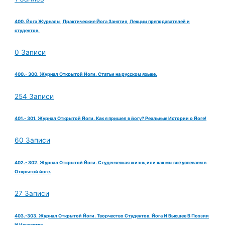
400. Йога Журналы, Практические Йога Занятия, Лекции преподавателей и
студентов.
0 Записи
400.- 300. Журнал Открытой Йоги. Статьи на русском языке.
254 Записи
401.- 301. Журнал Открытой Йоги. Как я пришел в йогу? Реальные Истории о Йоге!
60 Записи
402.- 302. Журнал Открытой Йоги. Студенческая жизнь,или как мы всё успеваем в
Открытой йоге.
27 Записи
403.-303. Журнал Открытой Йоги. Творчество Студентов. Йога И Высшее В Поэзии
И Искусстве.