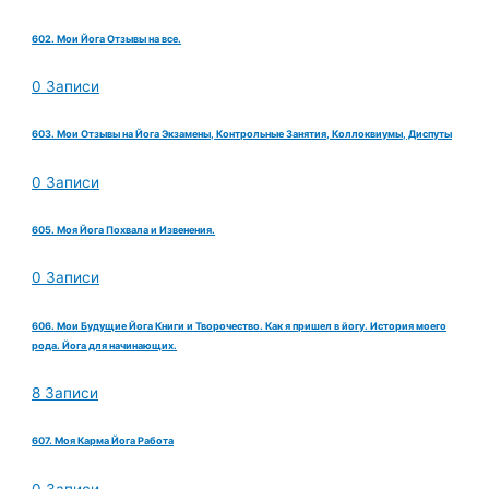
602. Мои Йога Отзывы на все.
0 Записи
603. Мои Отзывы на Йога Экзамены, Контрольные Занятия, Коллоквиумы, Диспуты
0 Записи
605. Моя Йога Похвала и Извенения.
0 Записи
606. Мои Будущие Йога Книги и Творочество. Как я пришел в йогу. История моего
рода. Йога для начинающих.
8 Записи
607. Моя Карма Йога Работа
0 Записи