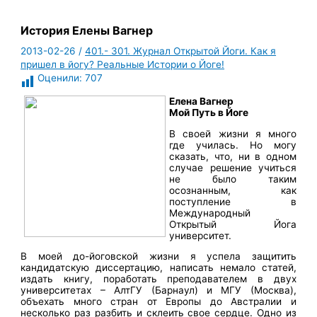
История Елены Вагнер
2013-02-26
/
401.- 301. Журнал Открытой Йоги. Как я
пришел в йогу? Реальные Истории о Йоге!
Оценили:
707
Елена Вагнер
Мой Путь в Йоге
В своей жизни я много
где училась. Но могу
сказать, что, ни в одном
случае решение учиться
не было таким
осознанным, как
поступление в
Международный
Открытый Йога
университет.
В моей до-йоговской жизни я успела защитить
кандидатскую диссертацию, написать немало статей,
издать книгу, поработать преподавателем в двух
университетах – АлтГУ (Барнаул) и МГУ (Москва),
объехать много стран от Европы до Австралии и
несколько раз разбить и склеить свое сердце. Одно из