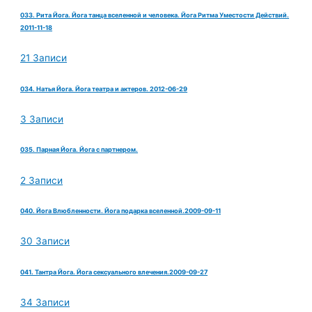
033. Рита Йога. Йога танца вселенной и человека. Йога Ритма Уместости Действий.
2011-11-18
21 Записи
034. Натья Йога. Йога театра и актеров. 2012-06-29
3 Записи
035. Парная Йога. Йога с партнером.
2 Записи
040. Йога Влюбленности. Йога подарка вселенной.2009-09-11
30 Записи
041. Тантра Йога. Йога сексуального влечения.2009-09-27
34 Записи