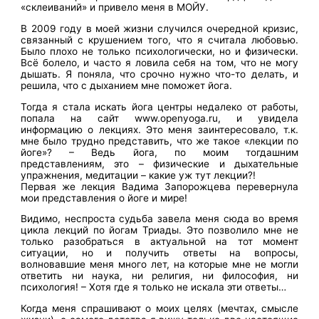
«склеиваний» и привело меня в МОЙУ.
В 2009 году в моей жизни случился очередной кризис,
связанный с крушением того, что я считала любовью.
Было плохо не только психологически, но и физически.
Всё болело, и часто я ловила себя на том, что не могу
дышать. Я поняла, что срочно нужно что-то делать, и
решила, что с дыханием мне поможет йога.
Тогда я стала искать йога центры недалеко от работы,
попала на сайт www.openyoga.ru, и увидела
информацию о лекциях. Это меня заинтересовало, т.к.
мне было трудно представить, что же такое «лекции по
йоге»? – Ведь йога, по моим тогдашним
представлениям, это – физические и дыхательные
упражнения, медитации – какие уж тут лекции?!
Первая же лекция Вадима Запорожцева перевернула
мои представления о йоге и мире!
Видимо, неспроста судьба завела меня сюда во время
цикла лекций по йогам Триады. Это позволило мне не
только разобраться в актуальной на тот момент
ситуации, но и получить ответы на вопросы,
волновавшие меня много лет, на которые мне не могли
ответить ни наука, ни религия, ни философия, ни
психология! – Хотя где я только не искала эти ответы…
Когда меня спрашивают о моих целях (мечтах, смысле