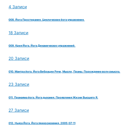
4 Записи
008. Йога Простирания. Циклические йога упражнения.
18 Записи
009. Крия Йога. Йога Динамических упражнений.
20 Записи
010. Мантра йога. Йога Вибрации Речи, Мысли, Праны. Порождение волн смысла.
23 Записи
011. Пранаяма йога. Йога дыхания. Проявления Жизни Высшего Я.
27 Записи
012. Ньяса Йога. Йога прикосновения. 2005-07-11