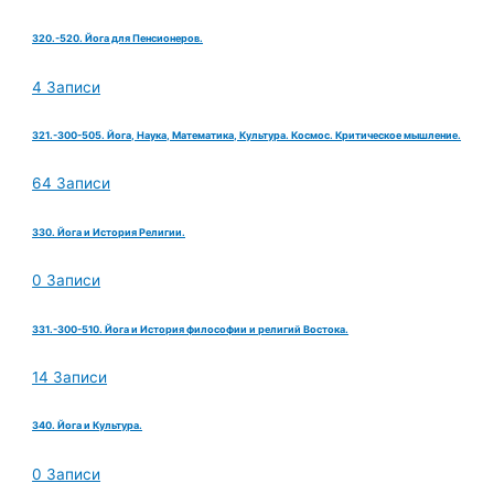
320.-520. Йога для Пенсионеров.
4 Записи
321.-300-505. Йога, Наука, Математика, Культура. Космос. Критическое мышление.
64 Записи
330. Йога и История Религии.
0 Записи
331.-300-510. Йога и История философии и религий Востока.
14 Записи
340. Йога и Культура.
0 Записи