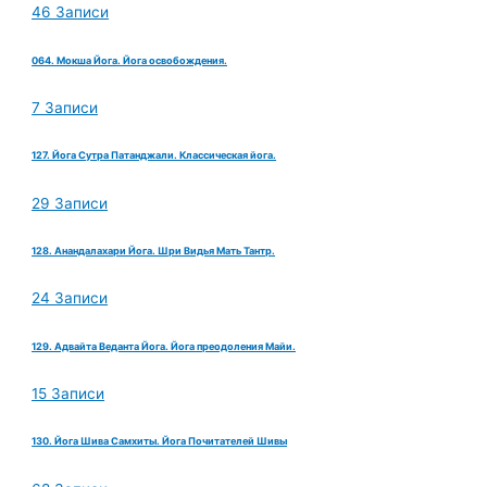
46 Записи
064. Мокша Йога. Йога освобождения.
7 Записи
127. Йога Сутра Патанджали. Классическая йога.
29 Записи
128. Анандалахари Йога. Шри Видья Мать Тантр.
24 Записи
129. Адвайта Веданта Йога. Йога преодоления Майи.
15 Записи
130. Йога Шива Самхиты. Йога Почитателей Шивы