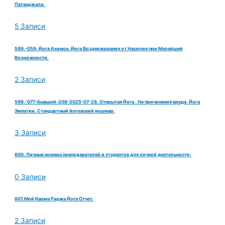
Патанджали.
5 Записи
599.-059. Йога Ахимса. Йога Воздерживания от Насилия при Малейшей
Возможности.
2 Записи
599.-077-бывший-208-2025-07-28. Открытая Йога . Не причинения вреда. Йога
Эмпатии. Стандартный йоговский кошмар.
3 Записи
600. Личные номера преподавателей и студентов для личной деятельности.
0 Записи
601.Мой Карма Раджа Йога Отчет.
2 Записи