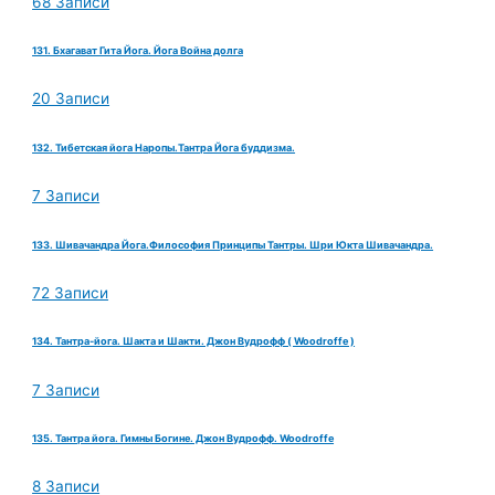
68 Записи
131. Бхагават Гита Йога. Йога Война долга
20 Записи
132. Тибетская йога Наропы.Тантра Йога буддизма.
7 Записи
133. Шивачандра Йога.Философия Принципы Тантры. Шри Юкта Шивачандра.
72 Записи
134. Тантра-йога. Шакта и Шакти. Джон Вудрофф ( Woodroffe )
7 Записи
135. Тантра йога. Гимны Богине. Джон Вудрофф. Woodroffe
8 Записи