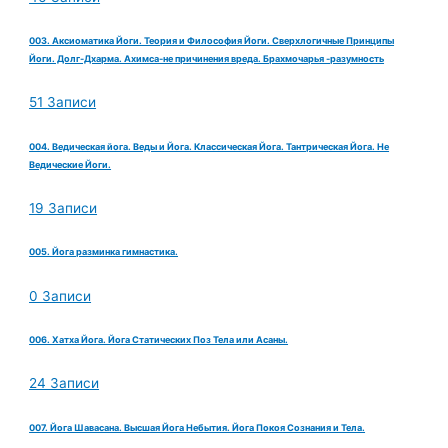
003. Аксиоматика Йоги. Теория и Философия Йоги. Сверхлогичные Принципы
Йоги. Долг-Дхарма. Ахимса-не причинения вреда. Брахмочарья -разумность
51 Записи
004. Ведическая йога. Веды и Йога. Классическая Йога. Тантрическая Йога. Не
Ведические Йоги.
19 Записи
005. Йога разминка гимнастика.
0 Записи
006. Хатха Йога. Йога Статических Поз Тела или Асаны.
24 Записи
007. Йога Шавасана. Высшая Йога Небытия. Йога Покоя Сознания и Тела.