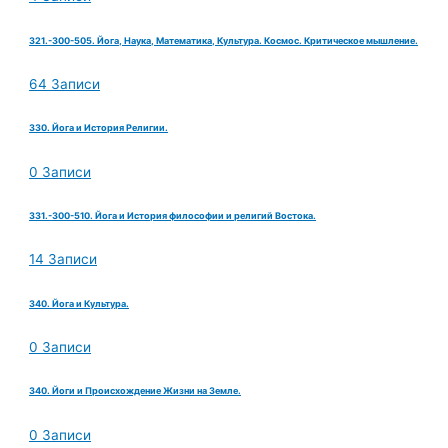
321.-300-505. Йога, Наука, Математика, Культура. Космос. Критическое мышление.
64 Записи
330. Йога и История Религии.
0 Записи
331.-300-510. Йога и История философии и религий Востока.
14 Записи
340. Йога и Культура.
0 Записи
340. Йоги и Происхождение Жизни на Земле.
0 Записи