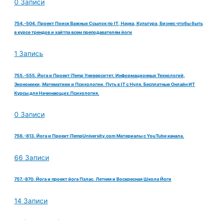
0 Записи
754.-504. Проект Поиск Важных Ссылок по IT, Наука, Культура, Бизнес чтобы быть
в курсе трендов и хайтпа всем преподавателям йоги
1 Запись
755.-555. Йога и Проект iTemp Университет. Информационных Технологий,
Экономики, Математики и Психологии. Путь в IT с Нуля. Бесплатные Онлайн ИТ
Курсы для Начинающих.Психология.
0 Записи
756.-813. Йога и Проект iTempUniversity.com Материалы с YouTube канала.
66 Записи
757.-870. Йога и проект йога Пэлас. Летняя и Воскресная Школа Йоги
14 Записи