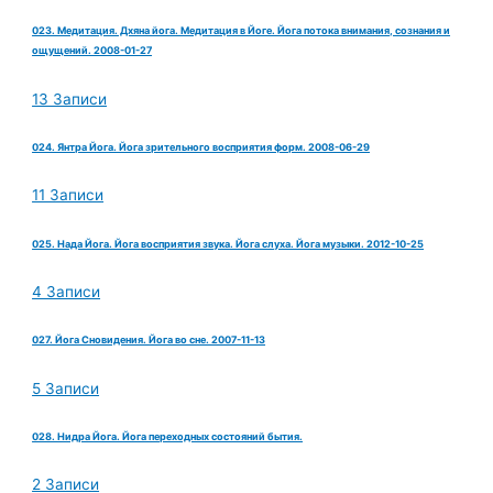
023. Медитация. Дхяна йога. Медитация в Йоге. Йога потока внимания, сознания и
ощущений. 2008-01-27
13 Записи
024. Янтра Йога. Йога зрительного восприятия форм. 2008-06-29
11 Записи
025. Нада Йога. Йога восприятия звука. Йога слуха. Йога музыки. 2012-10-25
4 Записи
027. Йога Сновидения. Йога во сне. 2007-11-13
5 Записи
028. Нидра Йога. Йога переходных состояний бытия.
2 Записи