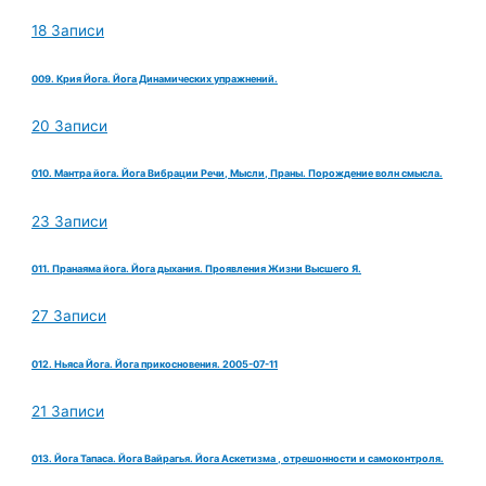
18 Записи
009. Крия Йога. Йога Динамических упражнений.
20 Записи
010. Мантра йога. Йога Вибрации Речи, Мысли, Праны. Порождение волн смысла.
23 Записи
011. Пранаяма йога. Йога дыхания. Проявления Жизни Высшего Я.
27 Записи
012. Ньяса Йога. Йога прикосновения. 2005-07-11
21 Записи
013. Йога Тапаса. Йога Вайрагья. Йога Аскетизма , отрешонности и самоконтроля.