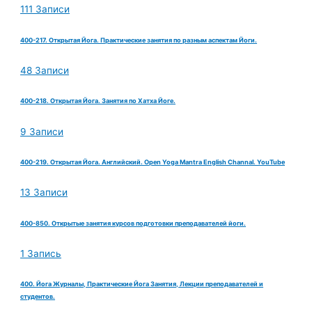
111 Записи
400-217. Открытая Йога. Практические занятия по разным аспектам Йоги.
48 Записи
400-218. Открытая Йога. Занятия по Хатха Йоге.
9 Записи
400-219. Открытая Йога. Английский. Open Yoga Mantra English Channal. YouTube
13 Записи
400-850. Открытые занятия курсов подготовки преподавателей йоги.
1 Запись
400. Йога Журналы, Практические Йога Занятия, Лекции преподавателей и
студентов.