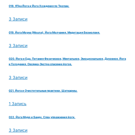
018. ЯТра Йога и Йога Хождения по Тропам.
3 Записи
019. Йога Моуна (Mouna). Йога Молчания. Медитация Безмолвия.
3 Записи
020. Йога и Еда. Питания Физическое, Ментальное, Эмоциональное, Духовное. Йога
и Голодания. Овсянка-Экстра спасение йогов.
3 Записи
021. Йога и Очистительные практики. Шаткармы.
1 Запись
022. Йога Мудр и Бандх. Спец упражнения йоги.
3 Записи