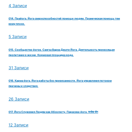
4 Записи
014. Прайога. Йога сверхспособностей помощи людям. Праническая помощь тем
кому плохо.
5 Записи
015. Сообщество йогов. Сангха Варна Джати Йога. Деятельность приносящая
пропитание в жизни. Кормовая площадка рода.
31 Записи
016. Карма йога. Йога работы без привязанности. Йога управления потоком
причины и следствия.
26 Записи
017. Йога Служения Людям как Абсолюту. Парасэва-йога. परसेवा योग
12 Записи