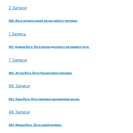
2 Записи
060. Йога четырех целий жизни любого человека.
1 Запись
061. Дхарма Йога. Йога поиска должного жизненного пути.
7 Записи
062. Артха Йога. Йога Процветания и Бизнеса.
96 Записи
063. Кама Йога. Йога законных наслаждений жизни.
46 Записи
064. Мокша Йога. Йога освобождения.