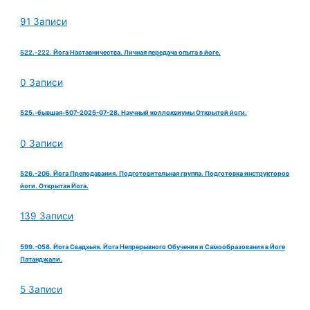
91 Записи
522.-222. Йога Наставничества. Личная передача опыта в йоге.
0 Записи
525.-бывшая-507-2025-07-28. Научный коллоквиумы Открытой йоги.
0 Записи
526.-206. Йога Преподавания. Подготовительная группа. Подготовка инструкторов
йоги. Открытая Йога.
139 Записи
599.-058. Йога Свадхьяя. Йога Непрерывного Обучения и Самообразования в Йоге
Патанджали.
5 Записи