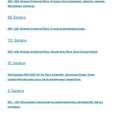
404.-304. Журнал Открытой Йоги. Отзывы о йога семинарах, занятиях, лекциях,
фестивалях, ретритах.
58 Записи
405.-305. Журнал Открытой Йоги. Статьи на английском языке.
112 Записи
406.-306. Журнал Открытой Йоги. Проект Блог Йоги. Йога Статьи Разное.
10 Записи
500-бывшая-590-2025-07-28. Йога, Копирайт, Авторские Права. Этика
взаимодействия школ йоги. Кому принадлежит знания йоги.
4 Записи
501- .-801. Йога Архив Глобальный для преподавателей и обучение ИИ. Как его
создавать.