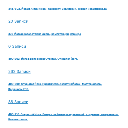
341.-502. Йога и Английский, Санскрит, Ведийский. Теория йога перевода.
20 Записи
375-Йога и Заработок на жизнь, компетенции, карьера
0 Записи
400-202. Йога в Вопросах и Ответах. Открытая Йога.
262 Записи
400-209. Открытая Йога. Практические занятия Йогой. Мастерклассы.
Воркшопы.УПЗ.
86 Записи
400-210. Открытой Йога. Лекции по йоге преподавателей, студентов, выпускников.
Все кто с нами.