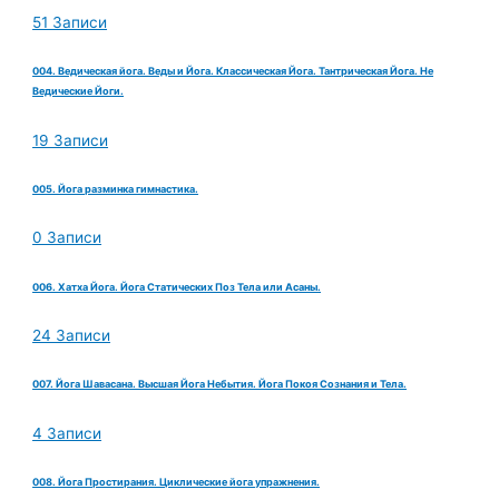
51 Записи
004. Ведическая йога. Веды и Йога. Классическая Йога. Тантрическая Йога. Не
Ведические Йоги.
19 Записи
005. Йога разминка гимнастика.
0 Записи
006. Хатха Йога. Йога Статических Поз Тела или Асаны.
24 Записи
007. Йога Шавасана. Высшая Йога Небытия. Йога Покоя Сознания и Тела.
4 Записи
008. Йога Простирания. Циклические йога упражнения.