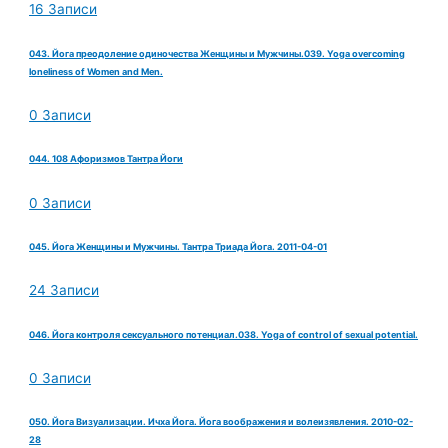
16 Записи
043. Йога преодоление одиночества Женщины и Мужчины.039. Yoga overcoming
loneliness of Women and Men.
0 Записи
044. 108 Афоризмов Тантра Йоги
0 Записи
045. Йога Женщины и Мужчины. Тантра Триада Йога. 2011-04-01
24 Записи
046. Йога контроля сексуального потенциал.038. Yoga of control of sexual potential.
0 Записи
050. Йога Визуализации. Ичха Йога. Йога воображения и волеизявления. 2010-02-
28