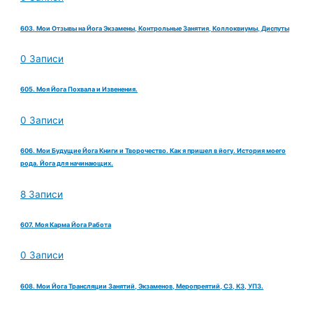
603. Мои Отзывы на Йога Экзамены, Контрольные Занятия, Коллоквиумы, Диспуты
0 Записи
605. Моя Йога Похвала и Извенения.
0 Записи
606. Мои Будущие Йога Книги и Творочество. Как я пришел в йогу. История моего
рода. Йога для начинающих.
8 Записи
607. Моя Карма Йога Работа
0 Записи
608. Мои Йога Трансляции Занятий, Экзаменов, Меропреятий, СЗ, КЗ, УПЗ.