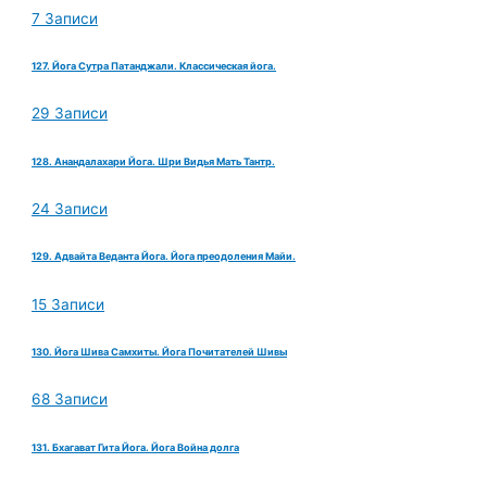
7 Записи
127. Йога Сутра Патанджали. Классическая йога.
29 Записи
128. Анандалахари Йога. Шри Видья Мать Тантр.
24 Записи
129. Адвайта Веданта Йога. Йога преодоления Майи.
15 Записи
130. Йога Шива Самхиты. Йога Почитателей Шивы
68 Записи
131. Бхагават Гита Йога. Йога Война долга