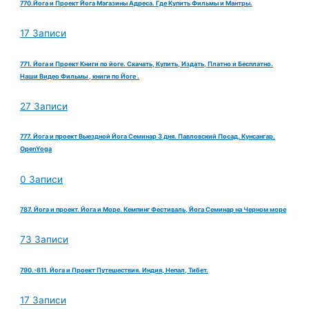
770.Йога и Проект Йога Магазины Адреса. Где Купить Фильмы и Мантры.
17 Записи
771. Йога и Проект Книги по йоге. Скачать, Купить, Издать, Платно и Бесплатно.
Наши Видео Фильмы , книги по Йоге .
27 Записи
777. Йога и проект Выездной Йога Семинар 3 дня. Павловский Посад. Кунсангар.
OpenYoga
0 Записи
787. Йога и проект. Йога и Море. Кемпинг Фестиваль, Йога Семинар на Черном море
73 Записи
790.-811. Йога и Проект Путешествия. Индия, Непал, Тибет.
17 Записи