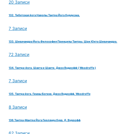
20 Записи
132. Тибетская йога Наропы.Тантра Йога буддизма.
7 Записи
133. Шивачандра Йога.Философия Принципы Тантры. Шри Юкта Шивачандра.
72 Записи
134. Тантра-йога. Шакта и Шакти. Джон Вудрофф ( Woodroffe )
7 Записи
135. Тантра йога. Гимны Богине. Джон Вудрофф. Woodroffe
8 Записи
136.Тантра-Мантра Йога Гирлянда букв. Д. Вудрофф
62 Записи