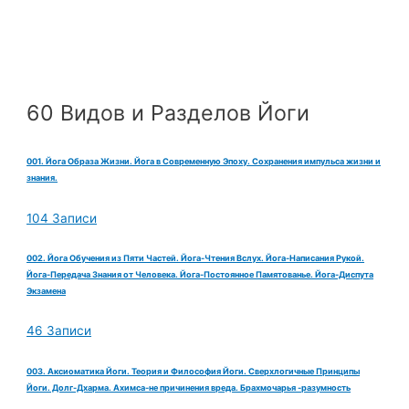
60 Видов и Разделов Йоги
001. Йога Образа Жизни. Йога в Современную Эпоху. Сохранения импульса жизни и
знания.
104 Записи
002. Йога Обучения из Пяти Частей. Йога-Чтения Вслух. Йога-Написания Рукой.
Йога-Передача Знания от Человека. Йога-Постоянное Памятованье. Йога-Диспута
Экзамена
46 Записи
003. Аксиоматика Йоги. Теория и Философия Йоги. Сверхлогичные Принципы
Йоги. Долг-Дхарма. Ахимса-не причинения вреда. Брахмочарья -разумность