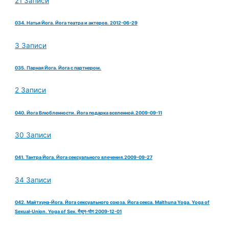
21 Записи
034. Натья Йога. Йога театра и актеров. 2012-06-29
3 Записи
035. Парная Йога. Йога с партнером.
2 Записи
040. Йога Влюбленности. Йога подарка вселенной.2009-09-11
30 Записи
041. Тантра Йога. Йога сексуального влечения.2009-09-27
34 Записи
042. Майтхуна-Йога. Йога сексуального союза. Йога секса. Maithuna Yoga. Yoga of
Sexual-Union. Yoga of Sex. मैथुन-योग 2009-12-01