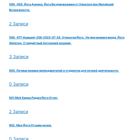
599.-059. Йога Ахимса. Йога Воздерживания от Насилия при Малейшей
Возможности.
2 Записи
599.-077-бывший-208-2025-07-28. Открытая Йога . Не причинения вреда. Йога
Эмпатии. Стандартный йоговский кошмар.
3 Записи
600. Личные номера преподавателей и студентов для личной деятельности.
0 Записи
601.Мой Карма Раджа Йога Отчет.
2 Записи
602. Мои Йога Отзывы на все.
0 Записи