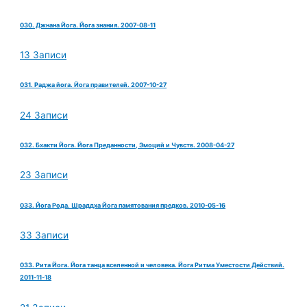
030. Джнана Йога. Йога знания. 2007-08-11
13 Записи
031. Раджа йога. Йога правителей. 2007-10-27
24 Записи
032. Бхакти Йога. Йога Преданности, Эмоций и Чувств. 2008-04-27
23 Записи
033. Йога Рода. Шраддха Йога памятования предков. 2010-05-16
33 Записи
033. Рита Йога. Йога танца вселенной и человека. Йога Ритма Уместости Действий.
2011-11-18