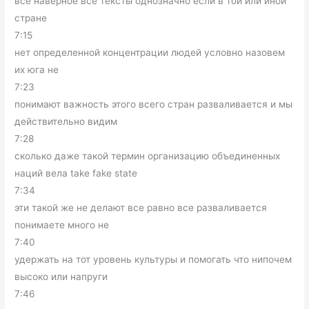
все наверное все тексты однозначно если в той или иной
стране
7:15
нет определенной концентрации людей условно назовем
их юга не
7:23
понимают важность этого всего стран разваливается и мы
действительно видим
7:28
сколько даже такой термин организацию объединенных
наций вела take fake state
7:34
эти такой же не делают все равно все разваливается
понимаете много не
7:40
удержать на тот уровень культуры и помогать что нипочем
высоко или напруги
7:46