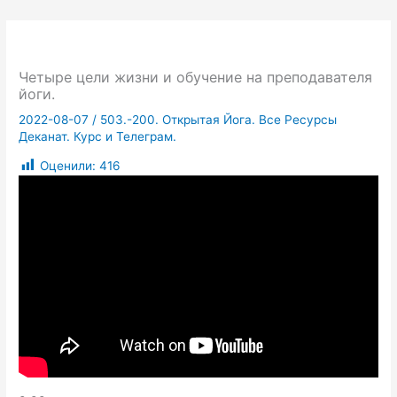
Четыре цели жизни и обучение на преподавателя
йоги.
2022-08-07
/
503.-200. Открытая Йога. Все Ресурсы
Деканат. Курс и Телеграм.
Оценили:
416