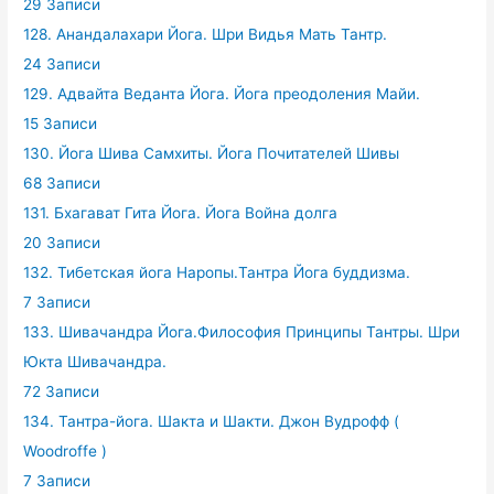
29 Записи
128. Анандалахари Йога. Шри Видья Мать Тантр.
24 Записи
129. Адвайта Веданта Йога. Йога преодоления Майи.
15 Записи
130. Йога Шива Самхиты. Йога Почитателей Шивы
68 Записи
131. Бхагават Гита Йога. Йога Война долга
20 Записи
132. Тибетская йога Наропы.Тантра Йога буддизма.
7 Записи
133. Шивачандра Йога.Философия Принципы Тантры. Шри
Юкта Шивачандра.
72 Записи
134. Тантра-йога. Шакта и Шакти. Джон Вудрофф (
Woodroffe )
7 Записи