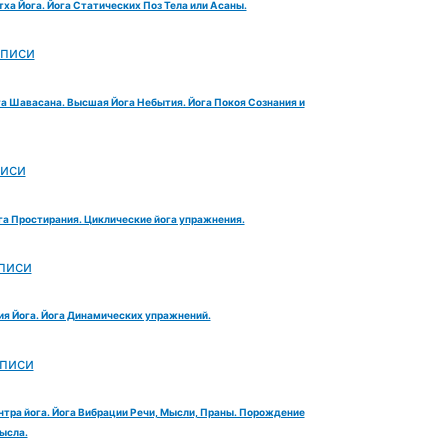
тха Йога. Йога Статических Поз Тела или Асаны.
аписи
га Шавасана. Высшая Йога Небытия. Йога Покоя Сознания и
писи
га Простирания. Циклические йога упражнения.
писи
ия Йога. Йога Динамических упражнений.
аписи
нтра йога. Йога Вибрации Речи, Мысли, Праны. Порождение
ысла.