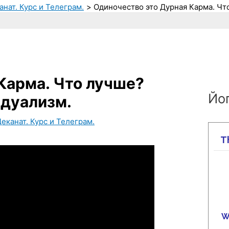
анат. Курс и Телеграм.
Одиночество это Дурная Карма. Чт
Карма. Что лучше?
Йог
идуализм.
еканат. Курс и Телеграм.