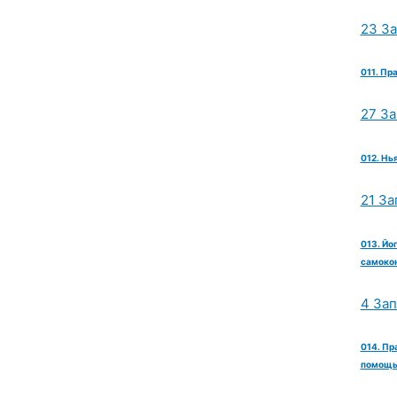
23 З
011. Пр
27 З
012. Нь
21 За
013. Йо
самокон
4 За
014. Пр
помощь 