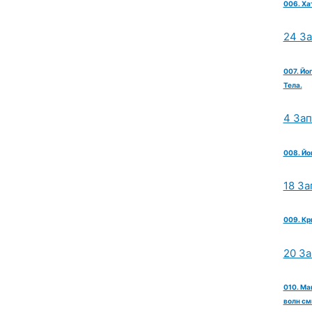
006. Ха
24 З
007. Йо
Тела.
4 За
008. Йо
18 За
009. Кр
20 З
010. Ма
волн см