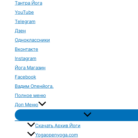
Тантра Йога
YouTube
Telegram
Дзен
Одноклассники
Вконтакте
Instagram
Йога Магазин
Facebook
Вадим Опенйога.
Полное меню
Доп Меню
Переключатель
меню
Скачать Архив Йоги
Yogaopenyoga.com