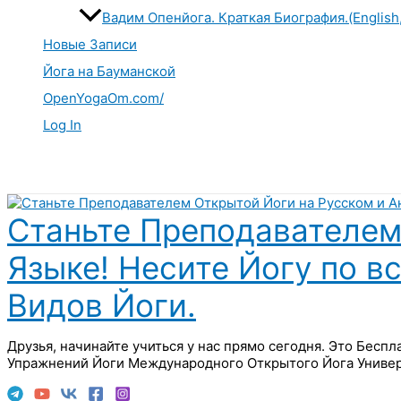
Вадим Опенйога. Краткая Биография.(English
Новые Записи
Йога на Бауманской
OpenYogaOm.com/
Log In
Поиск
Станьте Преподавателем
Языке! Несите Йогу по в
Видов Йоги.
Друзья, начинайте учиться у нас прямо сегодня. Это Бесп
Упражнений Йоги Международного Открытого Йога Универ