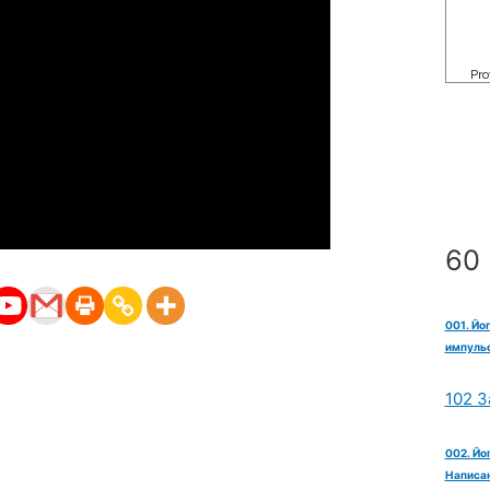
60 
001. Йо
импульс
102 З
002. Йо
Написан