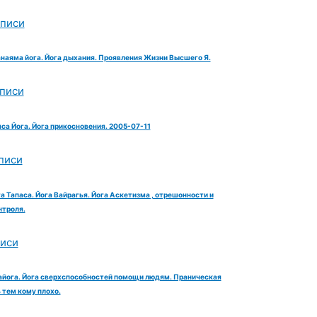
аписи
анаяма йога. Йога дыхания. Проявления Жизни Высшего Я.
аписи
яса Йога. Йога прикосновения. 2005-07-11
писи
га Тапаса. Йога Вайрагья. Йога Аскетизма , отрешонности и
троля.
писи
айога. Йога сверхспособностей помощи людям. Праническая
тем кому плохо.