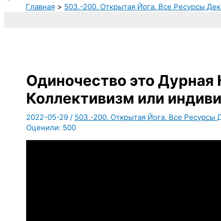
Главная
503.-200. Открытая Йога. Все Ресурсы Дек
Одиночество это Дурная 
Коллективизм или индив
2022-05-29
/
503.-200. Открытая Йога. Все Ресурсы Д
Оценили:
500