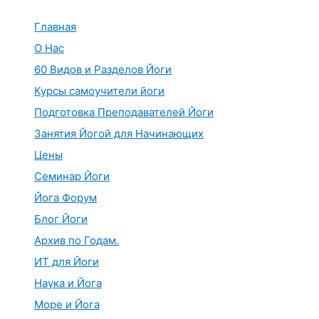
Перейти
к
Главная
содержимому
О Нас
60 Видов и Разделов Йоги
Курсы самоучители йоги
Подготовка Преподавателей Йоги
Занятия Йогой для Начинающих
Цены
Семинар Йоги
Йога Форум
Блог Йоги
Архив по Годам.
ИТ для Йоги
Наука и Йога
Море и Йога