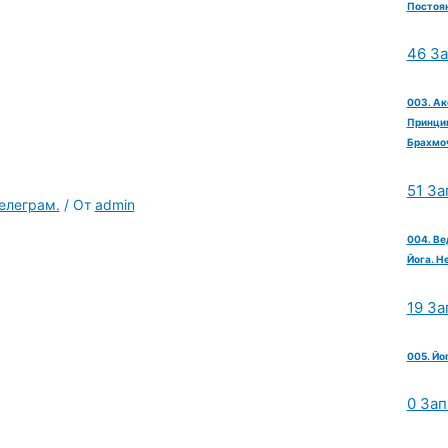
Постоян
46 З
003. Ак
Принцип
Брахмо
51 За
елеграм.
/ От
admin
004. Ве
Йога. Н
19 За
005. Йо
0 Зап