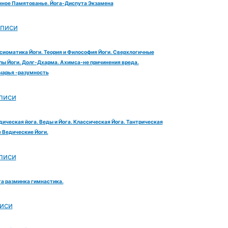
ное Памятованье. Йога-Диспута Экзамена
аписи
сиоматика Йоги. Теория и Философия Йоги. Сверхлогичные
ы Йоги. Долг-Дхарма. Ахимса-не причинения вреда.
чарья -разумность
писи
дическая йога. Веды и Йога. Классическая Йога. Тантрическая
е Ведические Йоги.
писи
га разминка гимнастика.
иси