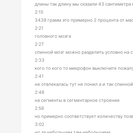
длины так длину мы сказали 43 сантиметра
2:15
3438 грамм это примерно 2 процента от ма
2:21
головного мозга
2:27
спинной мозг можно разделить условно на 
2:33
кого то кого то микрофон выключите пожалу
2:41
не отвлекалась тут не понил а и так спинно
2:48
на сегменты в сегментарное строение
2:56
но примерно соответствует количеству поз
3:02
но за небольшим там небольшими