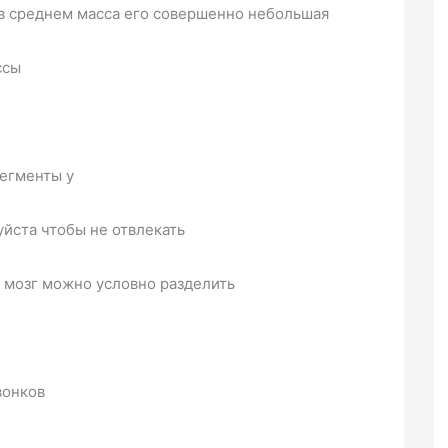
 в среднем масса его совершенно небольшая
ссы
сегменты у
йста чтобы не отвлекать
й мозг можно условно разделить
вонков