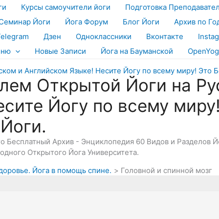
ги
Курсы самоучители йоги
Подготовка Преподавате
Семинар Йоги
Йога Форум
Блог Йоги
Архив по Го
Telegram
Дзен
Одноклассники
Вконтакте
Insta
еню
Новые Записи
Йога на Бауманской
OpenYog
лем Открытой Йоги на Ру
есите Йогу по всему миру
 Йоги.
Это Бесплатный Архив - Энциклопедия 60 Видов и Разделов 
дного Открытого Йога Университета.
Здоровье. Йога в помощь спине.
Головной и спинной мозг