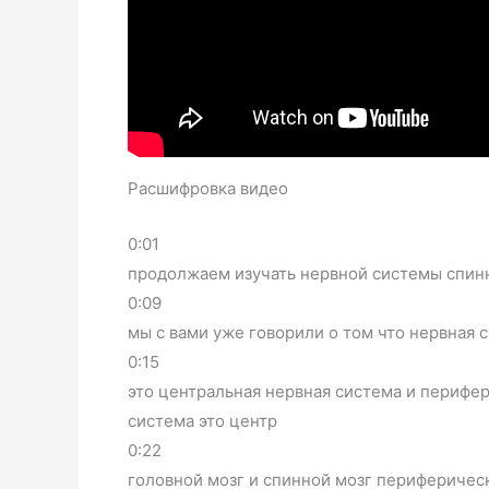
Расшифровка видео
0:01
продолжаем изучать нервной системы спинн
0:09
мы с вами уже говорили о том что нервная 
0:15
это центральная нервная система и перифе
система это центр
0:22
головной мозг и спинной мозг периферичес