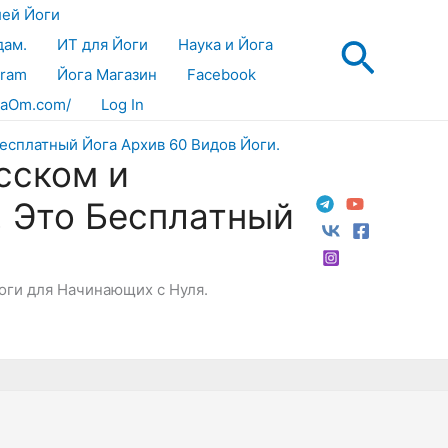
лей Йоги
Поис
дам.
ИТ для Йоги
Наука и Йога
gram
Йога Магазин
Facebook
aOm.com/
Log In
сском и
! Это Бесплатный
Йоги для Начинающих с Нуля.