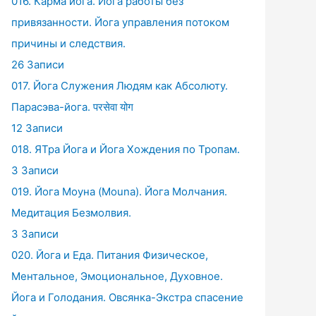
016. Карма йога. Йога работы без
привязанности. Йога управления потоком
причины и следствия.
26 Записи
017. Йога Служения Людям как Абсолюту.
Парасэва-йога. परसेवा योग
12 Записи
018. ЯТра Йога и Йога Хождения по Тропам.
3 Записи
019. Йога Моуна (Mouna). Йога Молчания.
Медитация Безмолвия.
3 Записи
020. Йога и Еда. Питания Физическое,
Ментальное, Эмоциональное, Духовное.
Йога и Голодания. Овсянка-Экстра спасение