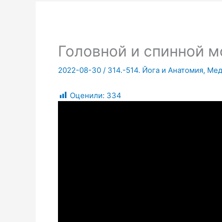
Головной и спинной м
2022-08-30
/
314.-514. Йога и Анатомия, Ме
Оценили:
334