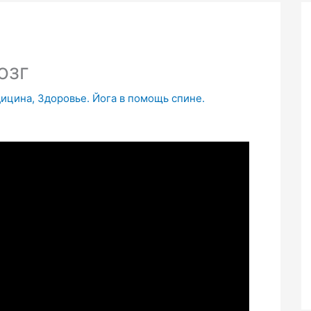
озг
дицина, Здоровье. Йога в помощь спине.