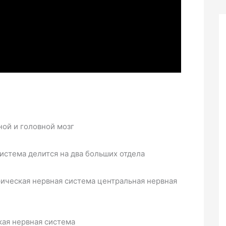
ой и головной мозг
система делится на два больших отдела
рическая нервная система центральная нервная
кая нервная система