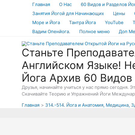
Перейти
Главная
О Нас
60 Видов и Разделов Йо
к
Занятия Йогой для Начинающих
Цены
содержимому
Море и Йога
Тантра Йога
YouTube
Вадим Опенйога.
Полное меню
Доп М
Станьте Преподавате
Английском Языке! Н
Йога Архив 60 Видов
Друзья, начинайте учиться у нас прямо сегодня. 
Скачивайте Теорию и Упражнений Йоги Междунаро
Главная
314.-514. Йога и Анатомия, Медицина, 