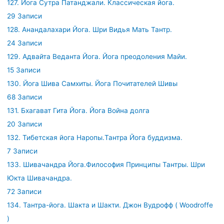
127. Йога Сутра Патанджали. Классическая йога.
29 Записи
128. Анандалахари Йога. Шри Видья Мать Тантр.
24 Записи
129. Адвайта Веданта Йога. Йога преодоления Майи.
15 Записи
130. Йога Шива Самхиты. Йога Почитателей Шивы
68 Записи
131. Бхагават Гита Йога. Йога Война долга
20 Записи
132. Тибетская йога Наропы.Тантра Йога буддизма.
7 Записи
133. Шивачандра Йога.Философия Принципы Тантры. Шри
Юкта Шивачандра.
72 Записи
134. Тантра-йога. Шакта и Шакти. Джон Вудрофф ( Woodroffe
)