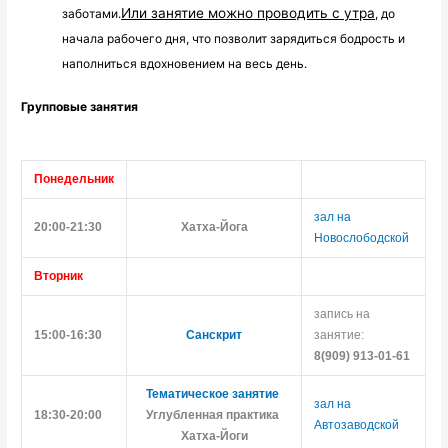
Или занятие можно проводить с утра
заботами.
, до 
начала рабочего дня, что позволит зарядиться бодрость и 
наполниться вдохновением на весь день.
Групповые занятия
Понедельник
зал на 
20:00-21:30
Хатха-Йога
Новослободской
Вторник
запись на 
15:00-16:30
Санскрит
занятие: 
8(909) 913-01-61
Тематическое занятие
зал на 
18
:
3
0-2
0
:
0
0
Углубленная практика 
Автозаводской
Хатха-Йоги