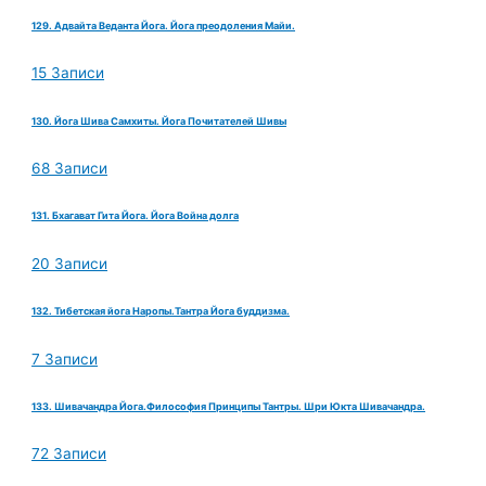
129. Адвайта Веданта Йога. Йога преодоления Майи.
15 Записи
130. Йога Шива Самхиты. Йога Почитателей Шивы
68 Записи
131. Бхагават Гита Йога. Йога Война долга
20 Записи
132. Тибетская йога Наропы.Тантра Йога буддизма.
7 Записи
133. Шивачандра Йога.Философия Принципы Тантры. Шри Юкта Шивачандра.
72 Записи