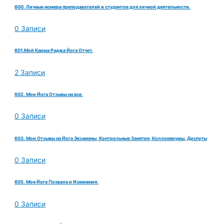
600. Личные номера преподавателей и студентов для личной деятельности.
0 Записи
601.Мой Карма Раджа Йога Отчет.
2 Записи
602. Мои Йога Отзывы на все.
0 Записи
603. Мои Отзывы на Йога Экзамены, Контрольные Занятия, Коллоквиумы, Диспуты
0 Записи
605. Моя Йога Похвала и Извенения.
0 Записи