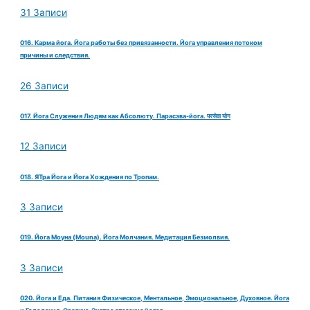
31 Записи
016. Карма йога. Йога работы без привязанности. Йога управления потоком
причины и следствия.
26 Записи
017. Йога Служения Людям как Абсолюту. Парасэва-йога. परसेवा योग
12 Записи
018. ЯТра Йога и Йога Хождения по Тропам.
3 Записи
019. Йога Моуна (Mouna). Йога Молчания. Медитация Безмолвия.
3 Записи
020. Йога и Еда. Питания Физическое, Ментальное, Эмоциональное, Духовное. Йога