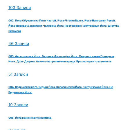
103 Записи
002. Йога Обучения из Пяти Частей. Йога-Чтения Вслух. Йога-Написания Рукой.
Йога-Передача Знания от Человека. Йога-Постоянное Памятованье. Йога-Диспута
Экзамена
46 Записи
003. Аксиоматика Йоги. Теория и Философия Йоги. Сверхлогичные Принципы
Йоги. Долг-Дхарма. Ахимса-не причинения вреда. Брахмочарья -разумность
51 Записи
004. Ведическая йога. Веды и Йога. Классическая Йога. Тантрическая Йога. Не
Ведические Йоги.
19 Записи
005. Йога разминка гимнастика.