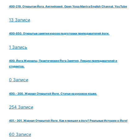
400-219. Открытая Йога. Английский. Open Yoga Mantra English Channal. YouTube
13 Записи
400-850. Открытые занятия курсов подготовки преподавателей йоги.
1 Запись
400. Йога Журналы, Практические Йога Занятия, Лекции преподавателей и
студентов.
0 Записи
400.- 300. Журнал Открытой Йоги. Статьи на русском языке.
254 Записи
401.- 301. Журнал Открытой Йоги. Как я пришел в йогу? Реальные Истории о Йоге!
60 Записи