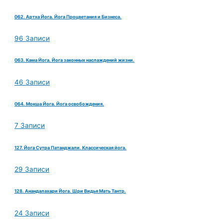
062. Артха Йога. Йога Процветания и Бизнеса.
96 Записи
063. Кама Йога. Йога законных наслаждений жизни.
46 Записи
064. Мокша Йога. Йога освобождения.
7 Записи
127. Йога Сутра Патанджали. Классическая йога.
29 Записи
128. Анандалахари Йога. Шри Видья Мать Тантр.
24 Записи