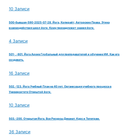
10 Записи
500-бывшая-590-2025-07-28. Йога, Копирайт, Авторские Права. Этика
взаимодействия школ йоги. Кому принадлежит знания йоги.
4 Записи
501- .-801. Йога Архив Глобальный для преподавателей и обучение ИИ. Как его
создавать.
16 Записи
502.-123. Йога Учебный План на 40 лет. Организация учебного процесса в
Университете Открытой йоги.
10 Записи
503.-200. Открытая Йога. Все Ресурсы Деканат. Курс и Телеграм.
36 Записи