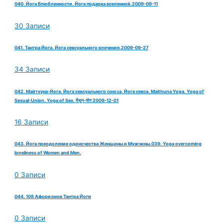
040. Йога Влюбленности. Йога подарка вселенной.2009-09-11
30 Записи
041. Тантра Йога. Йога сексуального влечения.2009-09-27
34 Записи
042. Майтхуна-Йога. Йога сексуального союза. Йога секса. Maithuna Yoga. Yoga of
Sexual-Union. Yoga of Sex. मैथुन-योग 2009-12-01
16 Записи
043. Йога преодоление одиночества Женщины и Мужчины.039. Yoga overcoming
loneliness of Women and Men.
0 Записи
044. 108 Афоризмов Тантра Йоги
0 Записи