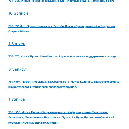
751.-585. Йога и Проект Преодоление одиночества женщины и мужчины в йоге .
10 Записи
752.-771 Йога Проект. Контакты и Youtube Каналы Преподавателей и Студентов
Открытой Йоги.
1 Запись
753-570. Йога и Проект Йога Центры. Адреса. Открытие и поддержание в городах.
0 Записи
754.-504. Проект Поиск Важных Ссылок по IT, Наука, Культура, Бизнес чтобы быть
в курсе трендов и хайтпа всем преподавателям йоги
1 Запись
755.-555. Йога и Проект iTemp Университет. Информационных Технологий,
Экономики, Математики и Психологии. Путь в IT с Нуля. Бесплатные Онлайн ИТ
Курсы для Начинающих.Психология.