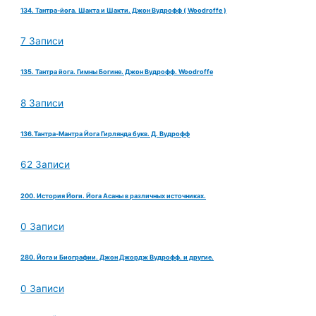
134. Тантра-йога. Шакта и Шакти. Джон Вудрофф ( Woodroffe )
7 Записи
135. Тантра йога. Гимны Богине. Джон Вудрофф. Woodroffe
8 Записи
136.Тантра-Мантра Йога Гирлянда букв. Д. Вудрофф
62 Записи
200. История Йоги. Йога Асаны в различных источниках.
0 Записи
280. Йога и Биографии. Джон Джордж Вудрофф. и другие.
0 Записи