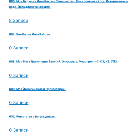
606. Мои Будущие Йога Книги и Творочество. Как я пришел в йогу. История моего
рода. Йога для начинающих.
8 Записи
607. Моя Карма Йога Работа
0 Записи
608. Мои Йога Трансляции Занятий, Экзаменов, Меропреятий, СЗ, КЗ, УПЗ.
0 Записи
609. Моя Йога Реклама и Презентации.
0 Записи
610. Мои статьи в йога журналы.
0 Записи