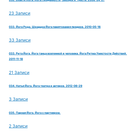
23 Записи
033. Йога Рода. Шраддха Йога памятования предков. 2010-05-16
33 Записи
033. Рита Йога. Йога танца вселенной и человека. Йога Ритма Уместости Действий.
2011-11-18
21 Записи
034. Натья Йога. Йога театра и актеров. 2012-06-29
3 Записи
035. Парная Йога. Йога с партнером.
2 Записи