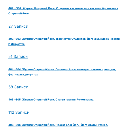
402.- 302. Журнал Открытой Йоги. Студенческая жизнь,или как мы всё успеваем в
Открытой йоге.
27 Записи
403.-303. Журнал Открытой Йоги. Творчество Студентов. Йога И Высшее В Поэзии
И Искусстве.
51 Записи
404.-304. Журнал Открытой Йоги. Отзывы о йога семинарах, занятиях, лекциях,
фестивалях, ретритах.
58 Записи
405.-305. Журнал Открытой Йоги. Статьи на английском языке.
112 Записи
406.-306. Журнал Открытой Йоги. Проект Блог Йоги. Йога Статьи Разное.