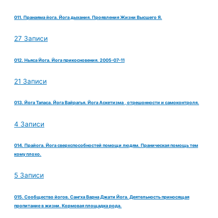
011. Пранаяма йога. Йога дыхания. Проявления Жизни Высшего Я.
27 Записи
012. Ньяса Йога. Йога прикосновения. 2005-07-11
21 Записи
013. Йога Тапаса. Йога Вайрагья. Йога Аскетизма , отрешонности и самоконтроля.
4 Записи
014. Прайога. Йога сверхспособностей помощи людям. Праническая помощь тем
кому плохо.
5 Записи
015. Сообщество йогов. Сангха Варна Джати Йога. Деятельность приносящая
пропитание в жизни. Кормовая площадка рода.