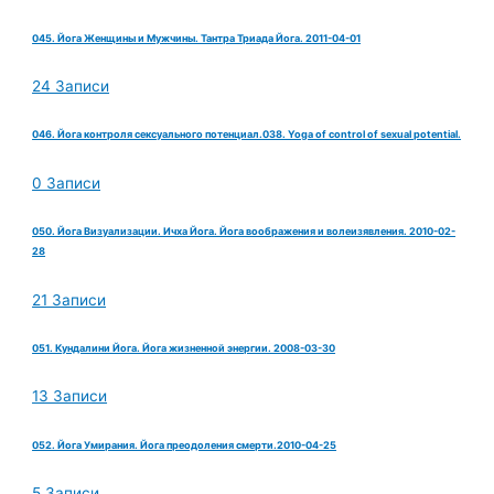
045. Йога Женщины и Мужчины. Тантра Триада Йога. 2011-04-01
24 Записи
046. Йога контроля сексуального потенциал.038. Yoga of control of sexual potential.
0 Записи
050. Йога Визуализации. Ичха Йога. Йога воображения и волеизявления. 2010-02-
28
21 Записи
051. Кундалини Йога. Йога жизненной энергии. 2008-03-30
13 Записи
052. Йога Умирания. Йога преодоления смерти.2010-04-25
5 Записи