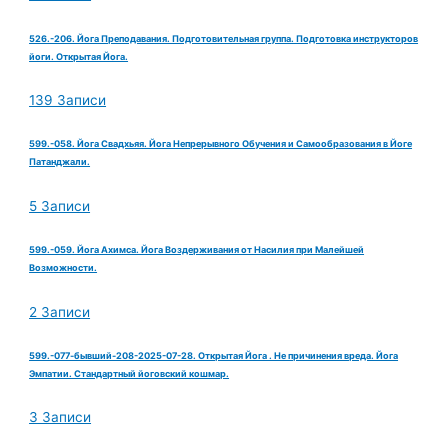
526.-206. Йога Преподавания. Подготовительная группа. Подготовка инструкторов
йоги. Открытая Йога.
139 Записи
599.-058. Йога Свадхьяя. Йога Непрерывного Обучения и Самообразования в Йоге
Патанджали.
5 Записи
599.-059. Йога Ахимса. Йога Воздерживания от Насилия при Малейшей
Возможности.
2 Записи
599.-077-бывший-208-2025-07-28. Открытая Йога . Не причинения вреда. Йога
Эмпатии. Стандартный йоговский кошмар.
3 Записи