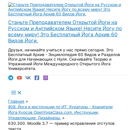
Перейти
к
содержимому
Станьте Преподавателем Открытой Йоги на
Русском и Английском Языке! Несите Йогу по
всему миру! Это Бесплатный Йога Архив 60
Видов Йоги.
Друзья, начинайте учиться у нас прямо сегодня. Это
Бесплатный Архив - Энциклопедия 60 Видов и Разделов
Йоги для Начинающих с Нуля. Скачивайте Теорию и
Упражнений Йоги Международного Открытого Йога
Университета.
Поиск
Main
Menu
Главная
808. Йога и инструкции по ИТ. Кураторы - Хранители
Йога Курсов OpenYogaClass.com. Инструкции,
Управляющие, Дизайнеры.
630.300. Moodle 3.7 — пример исправления отступов
текста