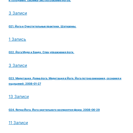
и Голодания. Овсянка-Экстра спасение йогов.
3 Записи
021. Йога и Очистительные практики. Шаткармы.
1 Запись
022. Йога Мудр и Бандх. Спец упражнения йоги.
3 Записи
023. Медитация. Дхяна йога. Медитация в Йоге. Йога потока внимания, сознания и
ощущений. 2008-01-27
13 Записи
024. Янтра Йога. Йога зрительного восприятия форм. 2008-06-29
11 Записи