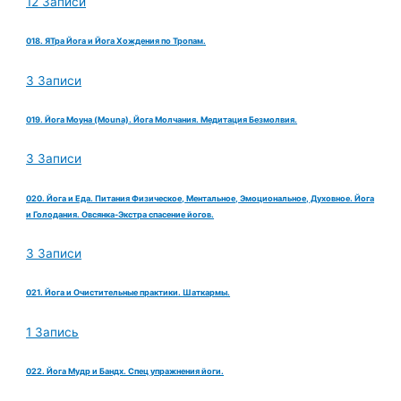
12 Записи
018. ЯТра Йога и Йога Хождения по Тропам.
3 Записи
019. Йога Моуна (Mouna). Йога Молчания. Медитация Безмолвия.
3 Записи
020. Йога и Еда. Питания Физическое, Ментальное, Эмоциональное, Духовное. Йога
и Голодания. Овсянка-Экстра спасение йогов.
3 Записи
021. Йога и Очистительные практики. Шаткармы.
1 Запись
022. Йога Мудр и Бандх. Спец упражнения йоги.