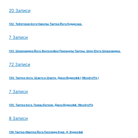
20 Записи
132. Тибетская йога Наропы.Тантра Йога буддизма.
7 Записи
133. Шивачандра Йога.Философия Принципы Тантры. Шри Юкта Шивачандра.
72 Записи
134. Тантра-йога. Шакта и Шакти. Джон Вудрофф ( Woodroffe )
7 Записи
135. Тантра йога. Гимны Богине. Джон Вудрофф. Woodroffe
8 Записи
136.Тантра-Мантра Йога Гирлянда букв. Д. Вудрофф