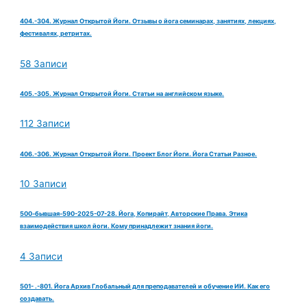
404.-304. Журнал Открытой Йоги. Отзывы о йога семинарах, занятиях, лекциях,
фестивалях, ретритах.
58 Записи
405.-305. Журнал Открытой Йоги. Статьи на английском языке.
112 Записи
406.-306. Журнал Открытой Йоги. Проект Блог Йоги. Йога Статьи Разное.
10 Записи
500-бывшая-590-2025-07-28. Йога, Копирайт, Авторские Права. Этика
взаимодействия школ йоги. Кому принадлежит знания йоги.
4 Записи
501- .-801. Йога Архив Глобальный для преподавателей и обучение ИИ. Как его
создавать.