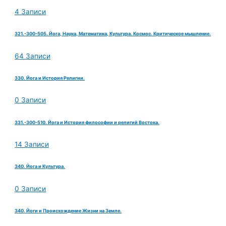
4 Записи
321.-300-505. Йога, Наука, Математика, Культура. Космос. Критическое мышление.
64 Записи
330. Йога и История Религии.
0 Записи
331.-300-510. Йога и История философии и религий Востока.
14 Записи
340. Йога и Культура.
0 Записи
340. Йоги и Происхождение Жизни на Земле.