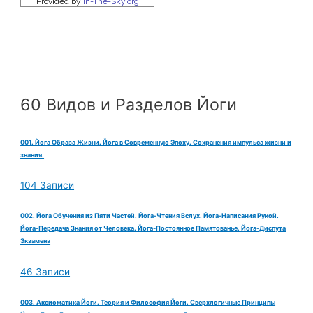
60 Видов и Разделов Йоги
001. Йога Образа Жизни. Йога в Современную Эпоху. Сохранения импульса жизни и
знания.
104 Записи
002. Йога Обучения из Пяти Частей. Йога-Чтения Вслух. Йога-Написания Рукой.
Йога-Передача Знания от Человека. Йога-Постоянное Памятованье. Йога-Диспута
Экзамена
46 Записи
003. Аксиоматика Йоги. Теория и Философия Йоги. Сверхлогичные Принципы