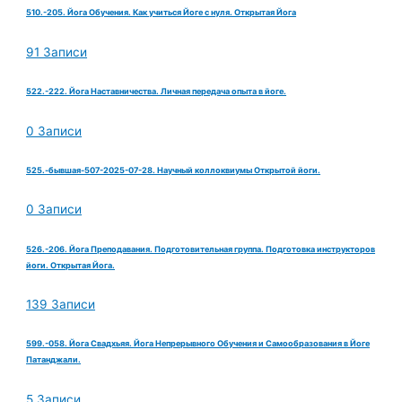
510.-205. Йога Обучения. Как учиться Йоге с нуля. Открытая Йога
91 Записи
522.-222. Йога Наставничества. Личная передача опыта в йоге.
0 Записи
525.-бывшая-507-2025-07-28. Научный коллоквиумы Открытой йоги.
0 Записи
526.-206. Йога Преподавания. Подготовительная группа. Подготовка инструкторов
йоги. Открытая Йога.
139 Записи
599.-058. Йога Свадхьяя. Йога Непрерывного Обучения и Самообразования в Йоге
Патанджали.
5 Записи