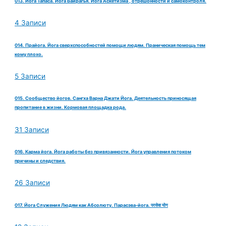
013. Йога Тапаса. Йога Вайрагья. Йога Аскетизма , отрешонности и самоконтроля.
4 Записи
014. Прайога. Йога сверхспособностей помощи людям. Праническая помощь тем
кому плохо.
5 Записи
015. Сообщество йогов. Сангха Варна Джати Йога. Деятельность приносящая
пропитание в жизни. Кормовая площадка рода.
31 Записи
016. Карма йога. Йога работы без привязанности. Йога управления потоком
причины и следствия.
26 Записи
017. Йога Служения Людям как Абсолюту. Парасэва-йога. परसेवा योग