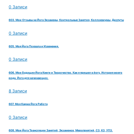
0 Записи
603. Мои Отзывы на Йога Экзамены, Контрольные Занятия, Коллоквиумы, Диспуты
0 Записи
605. Моя Йога Похвала и Извенения.
0 Записи
606. Мои Будущие Йога Книги и Творочество. Как я пришел в йогу. История моего
рода. Йога для начинающих.
8 Записи
607. Моя Карма Йога Работа
0 Записи
608. Мои Йога Трансляции Занятий, Экзаменов, Меропреятий, СЗ, КЗ, УПЗ.