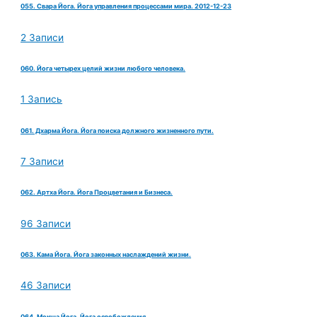
055. Свара Йога. Йога управления процессами мира. 2012-12-23
2 Записи
060. Йога четырех целий жизни любого человека.
1 Запись
061. Дхарма Йога. Йога поиска должного жизненного пути.
7 Записи
062. Артха Йога. Йога Процветания и Бизнеса.
96 Записи
063. Кама Йога. Йога законных наслаждений жизни.
46 Записи
064. Мокша Йога. Йога освобождения.