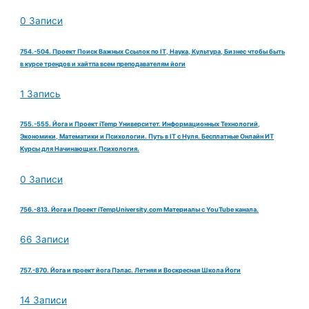
0 Записи
754.-504. Проект Поиск Важных Ссылок по IT, Наука, Культура, Бизнес чтобы быть
в курсе трендов и хайтпа всем преподавателям йоги
1 Запись
755.-555. Йога и Проект iTemp Университет. Информационных Технологий,
Экономики, Математики и Психологии. Путь в IT с Нуля. Бесплатные Онлайн ИТ
Курсы для Начинающих.Психология.
0 Записи
756.-813. Йога и Проект iTempUniversity.com Материалы с YouTube канала.
66 Записи
757.-870. Йога и проект йога Пэлас. Летняя и Воскресная Школа Йоги
14 Записи