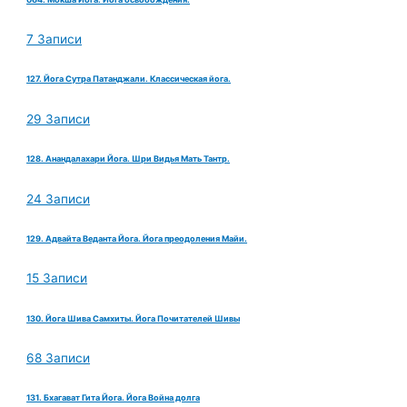
7 Записи
127. Йога Сутра Патанджали. Классическая йога.
29 Записи
128. Анандалахари Йога. Шри Видья Мать Тантр.
24 Записи
129. Адвайта Веданта Йога. Йога преодоления Майи.
15 Записи
130. Йога Шива Самхиты. Йога Почитателей Шивы
68 Записи
131. Бхагават Гита Йога. Йога Война долга