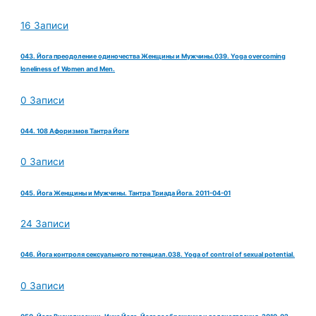
16 Записи
043. Йога преодоление одиночества Женщины и Мужчины.039. Yoga overcoming
loneliness of Women and Men.
0 Записи
044. 108 Афоризмов Тантра Йоги
0 Записи
045. Йога Женщины и Мужчины. Тантра Триада Йога. 2011-04-01
24 Записи
046. Йога контроля сексуального потенциал.038. Yoga of control of sexual potential.
0 Записи