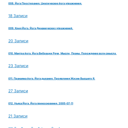
008. Йога Простирания. Циклические йога упражнения.
18 Записи
009. Крия Йога. Йога Динамических упражнений.
20 Записи
010. Мантра йога. Йога Вибрации Речи, Мысли, Праны. Порождение волн смысла.
23 Записи
011. Пранаяма йога. Йога дыхания. Проявления Жизни Высшего Я.
27 Записи
012. Ньяса Йога. Йога прикосновения. 2005-07-11
21 Записи