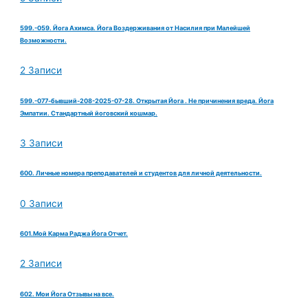
599.-059. Йога Ахимса. Йога Воздерживания от Насилия при Малейшей
Возможности.
2 Записи
599.-077-бывший-208-2025-07-28. Открытая Йога . Не причинения вреда. Йога
Эмпатии. Стандартный йоговский кошмар.
3 Записи
600. Личные номера преподавателей и студентов для личной деятельности.
0 Записи
601.Мой Карма Раджа Йога Отчет.
2 Записи
602. Мои Йога Отзывы на все.