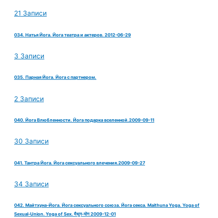
21 Записи
034. Натья Йога. Йога театра и актеров. 2012-06-29
3 Записи
035. Парная Йога. Йога с партнером.
2 Записи
040. Йога Влюбленности. Йога подарка вселенной.2009-09-11
30 Записи
041. Тантра Йога. Йога сексуального влечения.2009-09-27
34 Записи
042. Майтхуна-Йога. Йога сексуального союза. Йога секса. Maithuna Yoga. Yoga of
Sexual-Union. Yoga of Sex. मैथुन-योग 2009-12-01