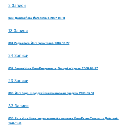
2 Записи
030. Джнана Йога. Йога знания. 2007-08-11
13 Записи
031. Раджа йога. Йога правителей. 2007-10-27
24 Записи
032. Бхакти Йога. Йога Преданности, Эмоций и Чувств. 2008-04-27
23 Записи
033. Йога Рода. Шраддха Йога памятования предков. 2010-05-16
33 Записи
033. Рита Йога. Йога танца вселенной и человека. Йога Ритма Уместости Действий.
2011-11-18