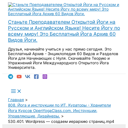
Перейти
к
содержимому
Станьте Преподавателем Открытой Йоги на
Русском и Английском Языке! Несите Йогу по
всему миру! Это Бесплатный Йога Архив 60
Видов Йоги.
Друзья, начинайте учиться у нас прямо сегодня. Это
Бесплатный Архив - Энциклопедия 60 Видов и Разделов
Йоги для Начинающих с Нуля. Скачивайте Теорию и
Упражнений Йоги Международного Открытого Йога
Университета.
Поиск
Main
Menu
Главная
808. Йога и инструкции по ИТ. Кураторы - Хранители
Йога Курсов OpenYogaClass.com. Инструкции,
Управляющие, Дизайнеры.
530.401. Wordpress — создаем иерархию страниц.mp4