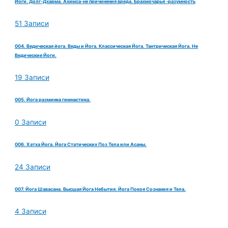
Йоги. Долг-Дхарма. Ахимса-не причинения вреда. Брахмочарья -разумность
51 Записи
004. Ведическая йога. Веды и Йога. Классическая Йога. Тантрическая Йога. Не
Ведические Йоги.
19 Записи
005. Йога разминка гимнастика.
0 Записи
006. Хатха Йога. Йога Статических Поз Тела или Асаны.
24 Записи
007. Йога Шавасана. Высшая Йога Небытия. Йога Покоя Сознания и Тела.
4 Записи