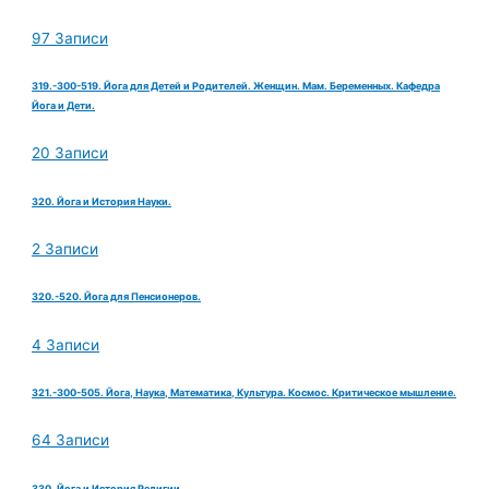
97 Записи
319.-300-519. Йога для Детей и Родителей. Женщин. Мам. Беременных. Кафедра
Йога и Дети.
20 Записи
320. Йога и История Науки.
2 Записи
320.-520. Йога для Пенсионеров.
4 Записи
321.-300-505. Йога, Наука, Математика, Культура. Космос. Критическое мышление.
64 Записи
330. Йога и История Религии.