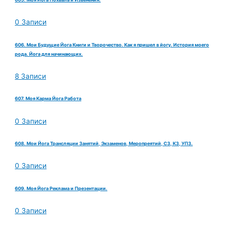
0 Записи
606. Мои Будущие Йога Книги и Творочество. Как я пришел в йогу. История моего
рода. Йога для начинающих.
8 Записи
607. Моя Карма Йога Работа
0 Записи
608. Мои Йога Трансляции Занятий, Экзаменов, Меропреятий, СЗ, КЗ, УПЗ.
0 Записи
609. Моя Йога Реклама и Презентации.
0 Записи