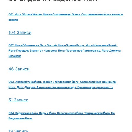
001. Йога Образа Жизни. Йога в Современную Эпоху. Сохранения импульса жизни и
знания.
104 Записи
002. Йога Обучения из Пяти Частей. Йога-Чтения Вслух. Йога-Написания Рукой.
Йога-Передача Знания от Человека. Йога-Постоянное Памятованье. Йога-Диспута
Экзамена
46 Записи
003. Аксиоматика Йоги. Теория и Философия Йоги. Сверхлогичные Принципы
Йоги. Долг-Дхарма. Ахимса-не причинения вреда. Брахмочарья -разумность
51 Записи
004. Ведическая йога. Веды и Йога. Классическая Йога. Тантрическая Йога. Не
Ведические Йоги.
19 Записи