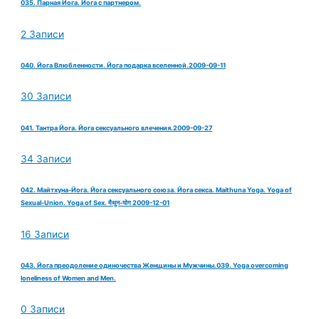
035. Парная Йога. Йога с партнером.
2 Записи
040. Йога Влюбленности. Йога подарка вселенной.2009-09-11
30 Записи
041. Тантра Йога. Йога сексуального влечения.2009-09-27
34 Записи
042. Майтхуна-Йога. Йога сексуального союза. Йога секса. Maithuna Yoga. Yoga of
Sexual-Union. Yoga of Sex. मैथुन-योग 2009-12-01
16 Записи
043. Йога преодоление одиночества Женщины и Мужчины.039. Yoga overcoming
loneliness of Women and Men.
0 Записи