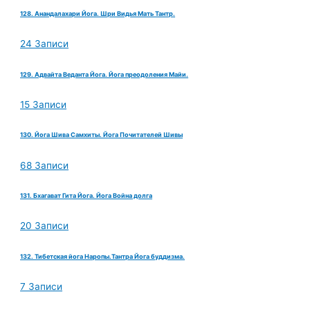
128. Анандалахари Йога. Шри Видья Мать Тантр.
24 Записи
129. Адвайта Веданта Йога. Йога преодоления Майи.
15 Записи
130. Йога Шива Самхиты. Йога Почитателей Шивы
68 Записи
131. Бхагават Гита Йога. Йога Война долга
20 Записи
132. Тибетская йога Наропы.Тантра Йога буддизма.
7 Записи