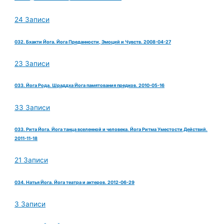
24 Записи
032. Бхакти Йога. Йога Преданности, Эмоций и Чувств. 2008-04-27
23 Записи
033. Йога Рода. Шраддха Йога памятования предков. 2010-05-16
33 Записи
033. Рита Йога. Йога танца вселенной и человека. Йога Ритма Уместости Действий.
2011-11-18
21 Записи
034. Натья Йога. Йога театра и актеров. 2012-06-29
3 Записи