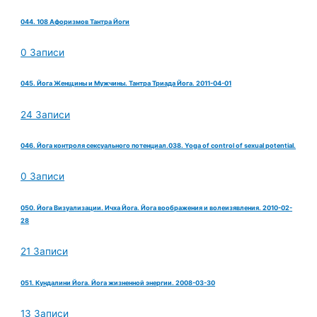
044. 108 Афоризмов Тантра Йоги
0 Записи
045. Йога Женщины и Мужчины. Тантра Триада Йога. 2011-04-01
24 Записи
046. Йога контроля сексуального потенциал.038. Yoga of control of sexual potential.
0 Записи
050. Йога Визуализации. Ичха Йога. Йога воображения и волеизявления. 2010-02-
28
21 Записи
051. Кундалини Йога. Йога жизненной энергии. 2008-03-30
13 Записи