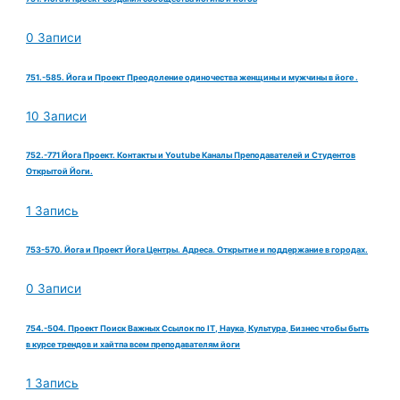
0 Записи
751.-585. Йога и Проект Преодоление одиночества женщины и мужчины в йоге .
10 Записи
752.-771 Йога Проект. Контакты и Youtube Каналы Преподавателей и Студентов
Открытой Йоги.
1 Запись
753-570. Йога и Проект Йога Центры. Адреса. Открытие и поддержание в городах.
0 Записи
754.-504. Проект Поиск Важных Ссылок по IT, Наука, Культура, Бизнес чтобы быть
в курсе трендов и хайтпа всем преподавателям йоги
1 Запись