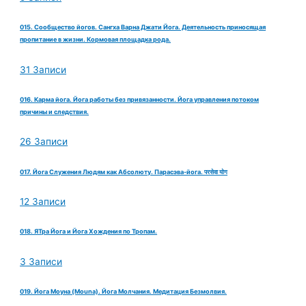
015. Сообщество йогов. Сангха Варна Джати Йога. Деятельность приносящая
пропитание в жизни. Кормовая площадка рода.
31 Записи
016. Карма йога. Йога работы без привязанности. Йога управления потоком
причины и следствия.
26 Записи
017. Йога Служения Людям как Абсолюту. Парасэва-йога. परसेवा योग
12 Записи
018. ЯТра Йога и Йога Хождения по Тропам.
3 Записи
019. Йога Моуна (Mouna). Йога Молчания. Медитация Безмолвия.