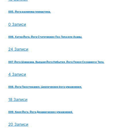
005. Йога разминка гимнастика.
0 Записи
006. Хатха Йога. Йога Статических Поз Тела или Асаны.
24 Записи
007. Йога Шавасана. Высшая Йога Небытия. Йога Покоя Сознания и Тела.
4 Записи
008. Йога Простирания. Циклические йога упражнения.
18 Записи
009. Крия Йога. Йога Динамических упражнений.
20 Записи