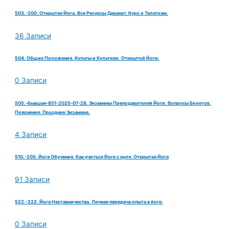
503.-200. Открытая Йога. Все Ресурсы Деканат. Курс и Телеграм.
36 Записи
504. Общие Положения. Культы и Культики. Открытой Йоги.
0 Записи
505.-бывшая-851-2025-07-28. Экзамены Преподавателей Йоги. Вопросы Билетов.
Пояснения. Праздник Экзамена.
4 Записи
510.-205. Йога Обучения. Как учиться Йоге с нуля. Открытая Йога
91 Записи
522.-222. Йога Наставничества. Личная передача опыта в йоге.
0 Записи