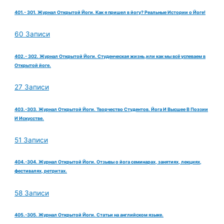
401.- 301. Журнал Открытой Йоги. Как я пришел в йогу? Реальные Истории о Йоге!
60 Записи
402.- 302. Журнал Открытой Йоги. Студенческая жизнь,или как мы всё успеваем в
Открытой йоге.
27 Записи
403.-303. Журнал Открытой Йоги. Творчество Студентов. Йога И Высшее В Поэзии
И Искусстве.
51 Записи
404.-304. Журнал Открытой Йоги. Отзывы о йога семинарах, занятиях, лекциях,
фестивалях, ретритах.
58 Записи
405.-305. Журнал Открытой Йоги. Статьи на английском языке.