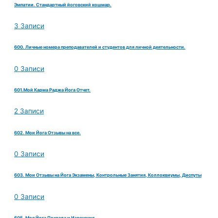
Эмпатии. Стандартный йоговский кошмар.
3 Записи
600. Личные номера преподавателей и студентов для личной деятельности.
0 Записи
601.Мой Карма Раджа Йога Отчет.
2 Записи
602. Мои Йога Отзывы на все.
0 Записи
603. Мои Отзывы на Йога Экзамены, Контрольные Занятия, Коллоквиумы, Диспуты
0 Записи
605. Моя Йога Похвала и Извенения.