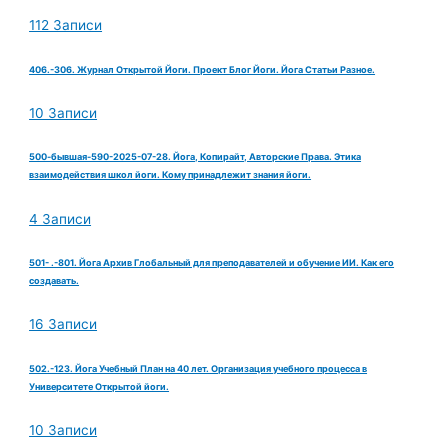
112 Записи
406.-306. Журнал Открытой Йоги. Проект Блог Йоги. Йога Статьи Разное.
10 Записи
500-бывшая-590-2025-07-28. Йога, Копирайт, Авторские Права. Этика
взаимодействия школ йоги. Кому принадлежит знания йоги.
4 Записи
501- .-801. Йога Архив Глобальный для преподавателей и обучение ИИ. Как его
создавать.
16 Записи
502.-123. Йога Учебный План на 40 лет. Организация учебного процесса в
Университете Открытой йоги.
10 Записи