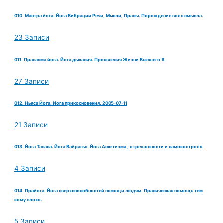
010. Мантра йога. Йога Вибрации Речи, Мысли, Праны. Порождение волн смысла.
23 Записи
011. Пранаяма йога. Йога дыхания. Проявления Жизни Высшего Я.
27 Записи
012. Ньяса Йога. Йога прикосновения. 2005-07-11
21 Записи
013. Йога Тапаса. Йога Вайрагья. Йога Аскетизма , отрешонности и самоконтроля.
4 Записи
014. Прайога. Йога сверхспособностей помощи людям. Праническая помощь тем
кому плохо.
5 Записи