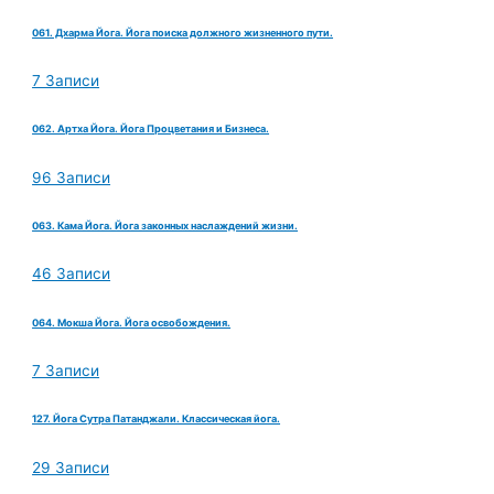
061. Дхарма Йога. Йога поиска должного жизненного пути.
7 Записи
062. Артха Йога. Йога Процветания и Бизнеса.
96 Записи
063. Кама Йога. Йога законных наслаждений жизни.
46 Записи
064. Мокша Йога. Йога освобождения.
7 Записи
127. Йога Сутра Патанджали. Классическая йога.
29 Записи