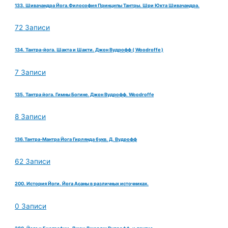
133. Шивачандра Йога.Философия Принципы Тантры. Шри Юкта Шивачандра.
72 Записи
134. Тантра-йога. Шакта и Шакти. Джон Вудрофф ( Woodroffe )
7 Записи
135. Тантра йога. Гимны Богине. Джон Вудрофф. Woodroffe
8 Записи
136.Тантра-Мантра Йога Гирлянда букв. Д. Вудрофф
62 Записи
200. История Йоги. Йога Асаны в различных источниках.
0 Записи