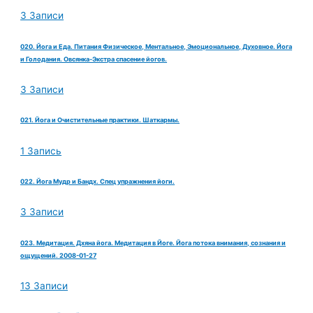
3 Записи
020. Йога и Еда. Питания Физическое, Ментальное, Эмоциональное, Духовное. Йога
и Голодания. Овсянка-Экстра спасение йогов.
3 Записи
021. Йога и Очистительные практики. Шаткармы.
1 Запись
022. Йога Мудр и Бандх. Спец упражнения йоги.
3 Записи
023. Медитация. Дхяна йога. Медитация в Йоге. Йога потока внимания, сознания и
ощущений. 2008-01-27
13 Записи