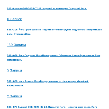
525.-бывшая-507-2025-07-28. Научный коллоквиумы Открытой йоги.
0 Записи
526.-206. Йога Преподавания. Подготовительная группа. Подготовка инструкторов
йоги. Открытая Йога.
139 Записи
599.-058. Йога Свадхьяя. Йога Непрерывного Обучения и Самообразования в Йоге
Патанджали.
5 Записи
599.-059. Йога Ахимса. Йога Воздерживания от Насилия при Малейшей
Возможности.
2 Записи
599.-077-бывший-208-2025-07-28. Открытая Йога . Не причинения вреда. Йога