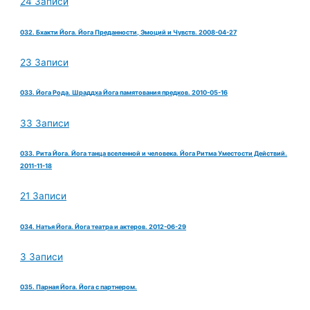
24 Записи
032. Бхакти Йога. Йога Преданности, Эмоций и Чувств. 2008-04-27
23 Записи
033. Йога Рода. Шраддха Йога памятования предков. 2010-05-16
33 Записи
033. Рита Йога. Йога танца вселенной и человека. Йога Ритма Уместости Действий.
2011-11-18
21 Записи
034. Натья Йога. Йога театра и актеров. 2012-06-29
3 Записи
035. Парная Йога. Йога с партнером.