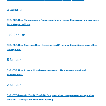
0 Записи
526.-206. Йога Преподавания. Подготовительная группа. Подготовка инструкторов
йоги. Открытая Йога.
139 Записи
599.-058. Йога Свадхьяя. Йога Непрерывного Обучения и Самообразования в Йоге
Патанджали.
5 Записи
599.-059. Йога Ахимса. Йога Воздерживания от Насилия при Малейшей
Возможности.
2 Записи
599.-077-бывший-208-2025-07-28. Открытая Йога . Не причинения вреда. Йога
Эмпатии. Стандартный йоговский кошмар.