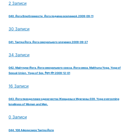
2 Записи
040. Йога Влюбленности. Йога подарка вселенной.2009-09-11
30 Записи
041. Тантра Йога. Йога сексуального влечения.2009-09-27
34 Записи
042. Майтхуна-Йога. Йога сексуального союза. Йога секса. Maithuna Yoga. Yoga of
Sexual-Union. Yoga of Sex. मैथुन-योग 2009-12-01
16 Записи
043. Йога преодоление одиночества Женщины и Мужчины.039. Yoga overcoming
loneliness of Women and Men.
0 Записи
044. 108 Афоризмов Тантра Йоги