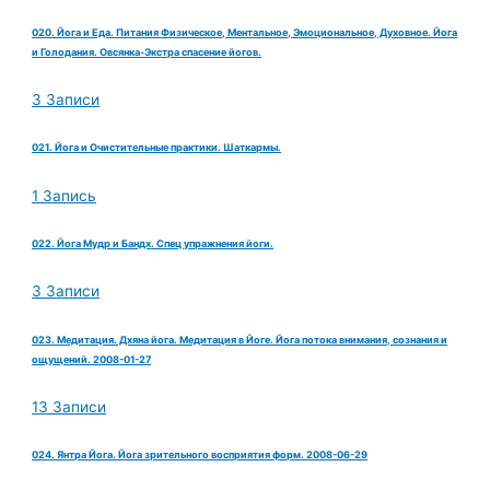
020. Йога и Еда. Питания Физическое, Ментальное, Эмоциональное, Духовное. Йога
и Голодания. Овсянка-Экстра спасение йогов.
3 Записи
021. Йога и Очистительные практики. Шаткармы.
1 Запись
022. Йога Мудр и Бандх. Спец упражнения йоги.
3 Записи
023. Медитация. Дхяна йога. Медитация в Йоге. Йога потока внимания, сознания и
ощущений. 2008-01-27
13 Записи
024. Янтра Йога. Йога зрительного восприятия форм. 2008-06-29