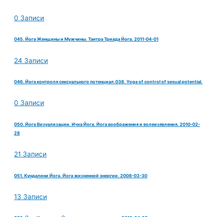
0 Записи
045. Йога Женщины и Мужчины. Тантра Триада Йога. 2011-04-01
24 Записи
046. Йога контроля сексуального потенциал.038. Yoga of control of sexual potential.
0 Записи
050. Йога Визуализации. Ичха Йога. Йога воображения и волеизявления. 2010-02-
28
21 Записи
051. Кундалини Йога. Йога жизненной энергии. 2008-03-30
13 Записи