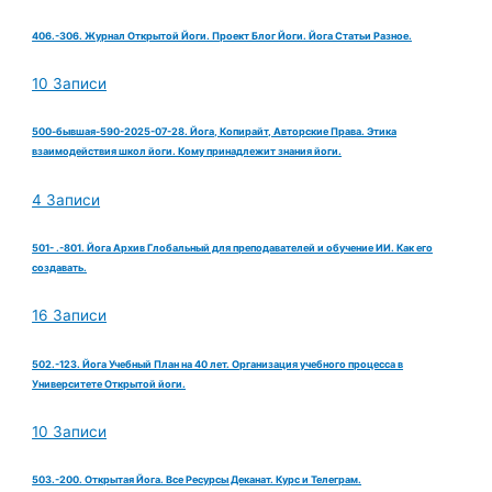
406.-306. Журнал Открытой Йоги. Проект Блог Йоги. Йога Статьи Разное.
10 Записи
500-бывшая-590-2025-07-28. Йога, Копирайт, Авторские Права. Этика
взаимодействия школ йоги. Кому принадлежит знания йоги.
4 Записи
501- .-801. Йога Архив Глобальный для преподавателей и обучение ИИ. Как его
создавать.
16 Записи
502.-123. Йога Учебный План на 40 лет. Организация учебного процесса в
Университете Открытой йоги.
10 Записи
503.-200. Открытая Йога. Все Ресурсы Деканат. Курс и Телеграм.