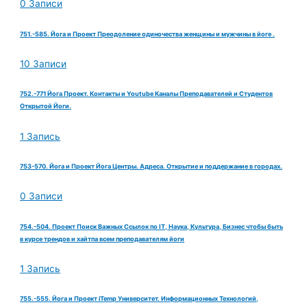
0 Записи
751.-585. Йога и Проект Преодоление одиночества женщины и мужчины в йоге .
10 Записи
752.-771 Йога Проект. Контакты и Youtube Каналы Преподавателей и Студентов
Открытой Йоги.
1 Запись
753-570. Йога и Проект Йога Центры. Адреса. Открытие и поддержание в городах.
0 Записи
754.-504. Проект Поиск Важных Ссылок по IT, Наука, Культура, Бизнес чтобы быть
в курсе трендов и хайтпа всем преподавателям йоги
1 Запись
755.-555. Йога и Проект iTemp Университет. Информационных Технологий,