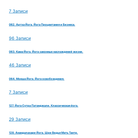
7 Записи
062. Артха Йога. Йога Процветания и Бизнеса.
96 Записи
063. Кама Йога. Йога законных наслаждений жизни.
46 Записи
064. Мокша Йога. Йога освобождения.
7 Записи
127. Йога Сутра Патанджали. Классическая йога.
29 Записи
128. Анандалахари Йога. Шри Видья Мать Тантр.