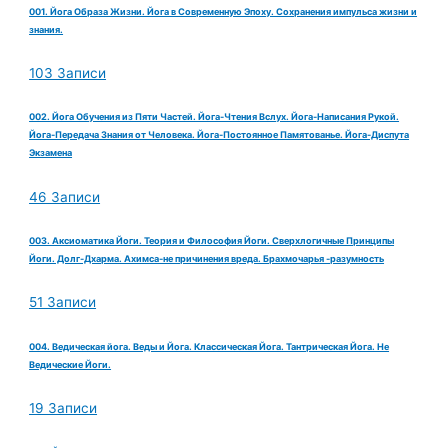
001. Йога Образа Жизни. Йога в Современную Эпоху. Сохранения импульса жизни и
знания.
103 Записи
002. Йога Обучения из Пяти Частей. Йога-Чтения Вслух. Йога-Написания Рукой.
Йога-Передача Знания от Человека. Йога-Постоянное Памятованье. Йога-Диспута
Экзамена
46 Записи
003. Аксиоматика Йоги. Теория и Философия Йоги. Сверхлогичные Принципы
Йоги. Долг-Дхарма. Ахимса-не причинения вреда. Брахмочарья -разумность
51 Записи
004. Ведическая йога. Веды и Йога. Классическая Йога. Тантрическая Йога. Не
Ведические Йоги.
19 Записи