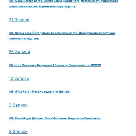
015. Сообщество йогов. Сангха Варна Джати Йога. Деятельность приносящая
пропитание в жизни. Кормовая площадка рода.
31 Записи
016. Карма йога. Йога работы без привязанности. Йога управления потоком
причины и следствия.
26 Записи
017. Йога Служения Людям как Абсолюту. Парасэва-йога. परसेवा योग
12 Записи
018. ЯТра Йога и Йога Хождения по Тропам.
3 Записи
019. Йога Моуна (Mouna). Йога Молчания. Медитация Безмолвия.
3 Записи