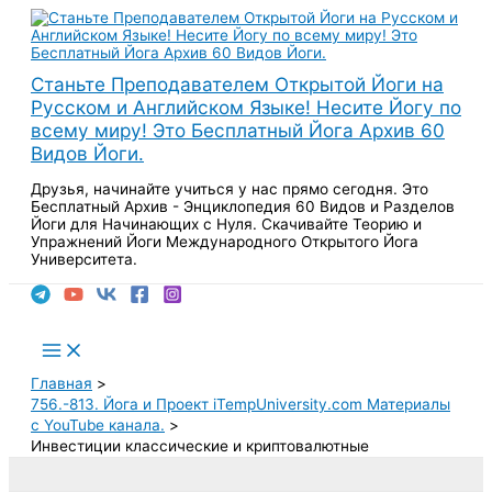
Перейти
к
содержимому
Станьте Преподавателем Открытой Йоги на
Русском и Английском Языке! Несите Йогу по
всему миру! Это Бесплатный Йога Архив 60
Видов Йоги.
Друзья, начинайте учиться у нас прямо сегодня. Это
Бесплатный Архив - Энциклопедия 60 Видов и Разделов
Йоги для Начинающих с Нуля. Скачивайте Теорию и
Упражнений Йоги Международного Открытого Йога
Университета.
Поиск
Main
Menu
Главная
756.-813. Йога и Проект iTempUniversity.com Материалы
с YouTube канала.
Инвестиции классические и криптовалютные