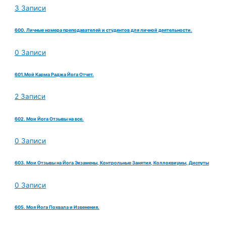
3 Записи
600. Личные номера преподавателей и студентов для личной деятельности.
0 Записи
601.Мой Карма Раджа Йога Отчет.
2 Записи
602. Мои Йога Отзывы на все.
0 Записи
603. Мои Отзывы на Йога Экзамены, Контрольные Занятия, Коллоквиумы, Диспуты
0 Записи
605. Моя Йога Похвала и Извенения.