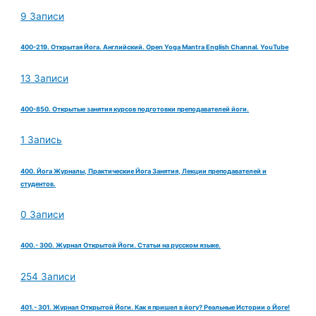
9 Записи
400-219. Открытая Йога. Английский. Open Yoga Mantra English Channal. YouTube
13 Записи
400-850. Открытые занятия курсов подготовки преподавателей йоги.
1 Запись
400. Йога Журналы, Практические Йога Занятия, Лекции преподавателей и
студентов.
0 Записи
400.- 300. Журнал Открытой Йоги. Статьи на русском языке.
254 Записи
401.- 301. Журнал Открытой Йоги. Как я пришел в йогу? Реальные Истории о Йоге!