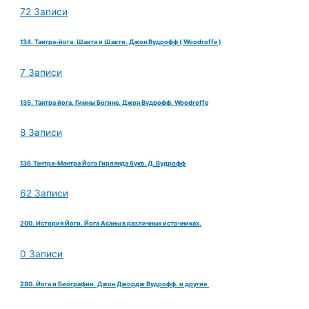
72 Записи
134. Тантра-йога. Шакта и Шакти. Джон Вудрофф ( Woodroffe )
7 Записи
135. Тантра йога. Гимны Богине. Джон Вудрофф. Woodroffe
8 Записи
136.Тантра-Мантра Йога Гирлянда букв. Д. Вудрофф
62 Записи
200. История Йоги. Йога Асаны в различных источниках.
0 Записи
280. Йога и Биографии. Джон Джордж Вудрофф. и другие.