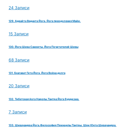
24 Записи
129. Адвайта Веданта Йога. Йога преодоления Майи.
15 Записи
130. Йога Шива Самхиты. Йога Почитателей Шивы
68 Записи
131. Бхагават Гита Йога. Йога Война долга
20 Записи
132. Тибетская йога Наропы.Тантра Йога буддизма.
7 Записи
133. Шивачандра Йога.Философия Принципы Тантры. Шри Юкта Шивачандра.