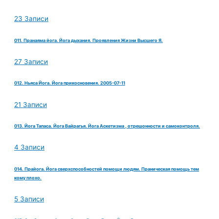
23 Записи
011. Пранаяма йога. Йога дыхания. Проявления Жизни Высшего Я.
27 Записи
012. Ньяса Йога. Йога прикосновения. 2005-07-11
21 Записи
013. Йога Тапаса. Йога Вайрагья. Йога Аскетизма , отрешонности и самоконтроля.
4 Записи
014. Прайога. Йога сверхспособностей помощи людям. Праническая помощь тем
кому плохо.
5 Записи