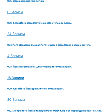
005. Йога разминка гимнастика.
0 Записи
006. Хатха Йога. Йога Статических Поз Тела или Асаны.
24 Записи
007. Йога Шавасана. Высшая Йога Небытия. Йога Покоя Сознания и Тела.
4 Записи
008. Йога Простирания. Циклические йога упражнения.
18 Записи
009. Крия Йога. Йога Динамических упражнений.
20 Записи
010. Мантра йога. Йога Вибрации Речи, Мысли, Праны. Порождение волн смысла.