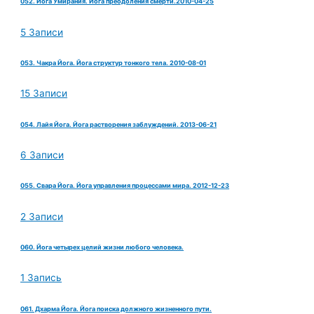
052. Йога Умирания. Йога преодоления смерти.2010-04-25
5 Записи
053. Чакра Йога. Йога структур тонкого тела. 2010-08-01
15 Записи
054. Лайя Йога. Йога растворения заблуждений. 2013-06-21
6 Записи
055. Свара Йога. Йога управления процессами мира. 2012-12-23
2 Записи
060. Йога четырех целий жизни любого человека.
1 Запись
061. Дхарма Йога. Йога поиска должного жизненного пути.