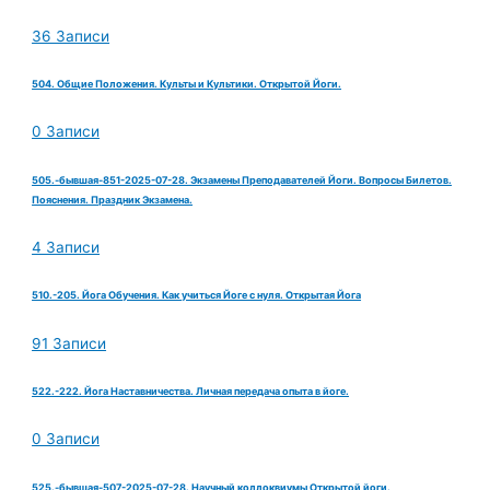
36 Записи
504. Общие Положения. Культы и Культики. Открытой Йоги.
0 Записи
505.-бывшая-851-2025-07-28. Экзамены Преподавателей Йоги. Вопросы Билетов.
Пояснения. Праздник Экзамена.
4 Записи
510.-205. Йога Обучения. Как учиться Йоге с нуля. Открытая Йога
91 Записи
522.-222. Йога Наставничества. Личная передача опыта в йоге.
0 Записи
525.-бывшая-507-2025-07-28. Научный коллоквиумы Открытой йоги.