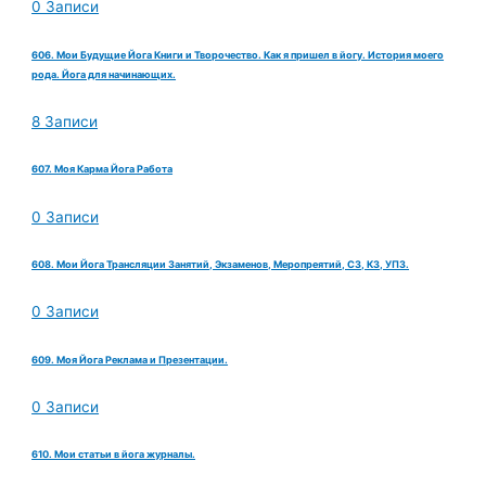
0 Записи
606. Мои Будущие Йога Книги и Творочество. Как я пришел в йогу. История моего
рода. Йога для начинающих.
8 Записи
607. Моя Карма Йога Работа
0 Записи
608. Мои Йога Трансляции Занятий, Экзаменов, Меропреятий, СЗ, КЗ, УПЗ.
0 Записи
609. Моя Йога Реклама и Презентации.
0 Записи
610. Мои статьи в йога журналы.