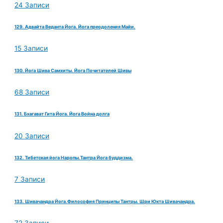
24 Записи
129. Адвайта Веданта Йога. Йога преодоления Майи.
15 Записи
130. Йога Шива Самхиты. Йога Почитателей Шивы
68 Записи
131. Бхагават Гита Йога. Йога Война долга
20 Записи
132. Тибетская йога Наропы.Тантра Йога буддизма.
7 Записи
133. Шивачандра Йога.Философия Принципы Тантры. Шри Юкта Шивачандра.