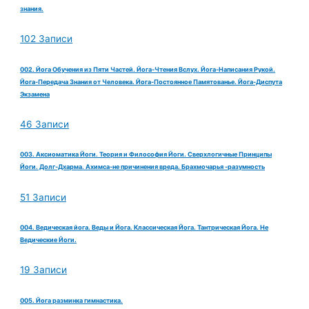
знания.
102 Записи
002. Йога Обучения из Пяти Частей. Йога-Чтения Вслух. Йога-Написания Рукой.
Йога-Передача Знания от Человека. Йога-Постоянное Памятованье. Йога-Диспута
Экзамена
46 Записи
003. Аксиоматика Йоги. Теория и Философия Йоги. Сверхлогичные Принципы
Йоги. Долг-Дхарма. Ахимса-не причинения вреда. Брахмочарья -разумность
51 Записи
004. Ведическая йога. Веды и Йога. Классическая Йога. Тантрическая Йога. Не
Ведические Йоги.
19 Записи
005. Йога разминка гимнастика.