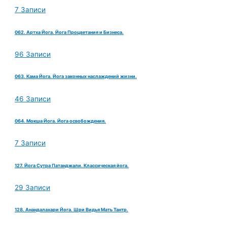
7 Записи
062. Артха Йога. Йога Процветания и Бизнеса.
96 Записи
063. Кама Йога. Йога законных наслаждений жизни.
46 Записи
064. Мокша Йога. Йога освобождения.
7 Записи
127. Йога Сутра Патанджали. Классическая йога.
29 Записи
128. Анандалахари Йога. Шри Видья Мать Тантр.