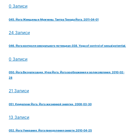
0 Записи
045. Йога Женщины и Мужчины. Тантра Триада Йога. 2011-04-01
24 Записи
046. Йога контроля сексуального потенциал.038. Yoga of control of sexual potential.
0 Записи
050. Йога Визуализации. Ичха Йога. Йога воображения и волеизявления. 2010-02-
28
21 Записи
051. Кундалини Йога. Йога жизненной энергии. 2008-03-30
13 Записи
052. Йога Умирания. Йога преодоления смерти.2010-04-25