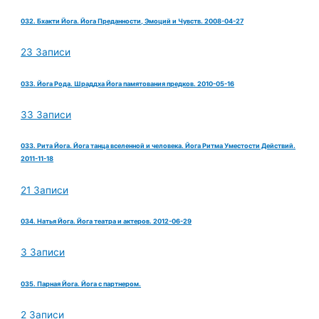
032. Бхакти Йога. Йога Преданности, Эмоций и Чувств. 2008-04-27
23 Записи
033. Йога Рода. Шраддха Йога памятования предков. 2010-05-16
33 Записи
033. Рита Йога. Йога танца вселенной и человека. Йога Ритма Уместости Действий.
2011-11-18
21 Записи
034. Натья Йога. Йога театра и актеров. 2012-06-29
3 Записи
035. Парная Йога. Йога с партнером.
2 Записи