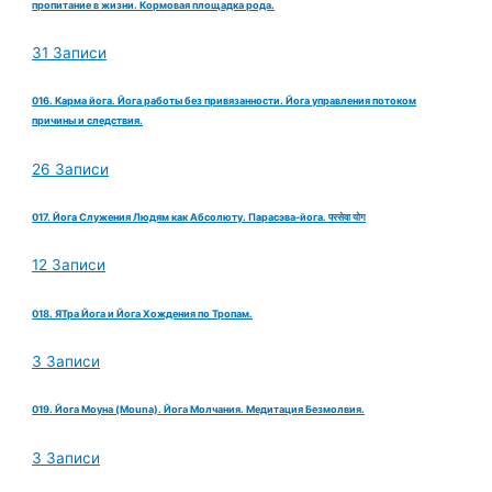
пропитание в жизни. Кормовая площадка рода.
31 Записи
016. Карма йога. Йога работы без привязанности. Йога управления потоком
причины и следствия.
26 Записи
017. Йога Служения Людям как Абсолюту. Парасэва-йога. परसेवा योग
12 Записи
018. ЯТра Йога и Йога Хождения по Тропам.
3 Записи
019. Йога Моуна (Mouna). Йога Молчания. Медитация Безмолвия.
3 Записи