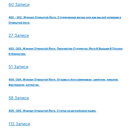
60 Записи
402.- 302. Журнал Открытой Йоги. Студенческая жизнь,или как мы всё успеваем в
Открытой йоге.
27 Записи
403.-303. Журнал Открытой Йоги. Творчество Студентов. Йога И Высшее В Поэзии
И Искусстве.
51 Записи
404.-304. Журнал Открытой Йоги. Отзывы о йога семинарах, занятиях, лекциях,
фестивалях, ретритах.
58 Записи
405.-305. Журнал Открытой Йоги. Статьи на английском языке.
112 Записи