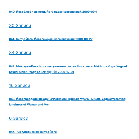
040. Йога Влюбленности. Йога подарка вселенной.2009-09-11
30 Записи
041. Тантра Йога. Йога сексуального влечения.2009-09-27
34 Записи
042. Майтхуна-Йога. Йога сексуального союза. Йога секса. Maithuna Yoga. Yoga of
Sexual-Union. Yoga of Sex. मैथुन-योग 2009-12-01
16 Записи
043. Йога преодоление одиночества Женщины и Мужчины.039. Yoga overcoming
loneliness of Women and Men.
0 Записи
044. 108 Афоризмов Тантра Йоги