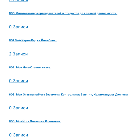
600. Личные номера преподавателей и студентов для личной деятельности.
0 Записи
601.Мой Карма Раджа Йога Отчет.
2 Записи
602. Мои Йога Отзывы на все.
0 Записи
603. Мои Отзывы на Йога Экзамены, Контрольные Занятия, Коллоквиумы, Диспуты
0 Записи
605. Моя Йога Похвала и Извенения.
0 Записи