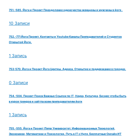
751.-585. Йога и Проект Преодоление одиночества женщины и мужчины в йоге .
10 Записи
752.-771 Йога Проект. Контакты и Youtube Каналы Преподавателей и Студентов
Открытой Йоги.
1 Запись
753-570. Йога и Проект Йога Центры. Адреса. Открытие и поддержание в городах.
0 Записи
754.-504. Проект Поиск Важных Ссылок по IT, Наука, Культура, Бизнес чтобы быть
в курсе трендов и хайтпа всем преподавателям йоги
1 Запись
755.-555. Йога и Проект iTemp Университет. Информационных Технологий,
Экономики, Математики и Психологии. Путь в IT с Нуля. Бесплатные Онлайн ИТ