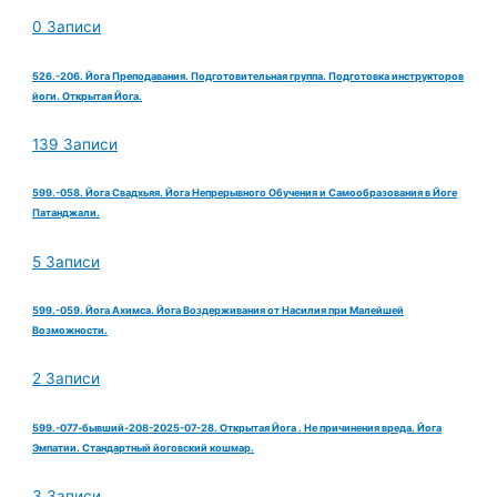
0 Записи
526.-206. Йога Преподавания. Подготовительная группа. Подготовка инструкторов
йоги. Открытая Йога.
139 Записи
599.-058. Йога Свадхьяя. Йога Непрерывного Обучения и Самообразования в Йоге
Патанджали.
5 Записи
599.-059. Йога Ахимса. Йога Воздерживания от Насилия при Малейшей
Возможности.
2 Записи
599.-077-бывший-208-2025-07-28. Открытая Йога . Не причинения вреда. Йога
Эмпатии. Стандартный йоговский кошмар.
3 Записи