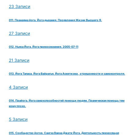
23 Записи
011. Пранаяма йога. Йога дыхания. Проявления Жизни Высшего Я.
27 Записи
012. Ньяса Йога. Йога прикосновения. 2005-07-11
21 Записи
013. Йога Тапаса. Йога Вайрагья. Йога Аскетизма , отрешонности и самоконтроля.
4 Записи
014. Прайога. Йога сверхспособностей помощи людям. Праническая помощь тем
кому плохо.
5 Записи
015. Сообщество йогов. Сангха Варна Джати Йога. Деятельность приносящая