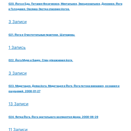
020. Йога и Еда. Питания Физическое, Ментальное, Эмоциональное, Духовное. Йога
и Голодания. Овсянка-Экстра спасение йогов.
3 Записи
021. Йога и Очистительные практики. Шаткармы.
1 Запись
022. Йога Мудр и Бандх. Спец упражнения йоги.
3 Записи
023. Медитация. Дхяна йога. Медитация в Йоге. Йога потока внимания, сознания и
ощущений. 2008-01-27
13 Записи
024. Янтра Йога. Йога зрительного восприятия форм. 2008-06-29
11 Записи