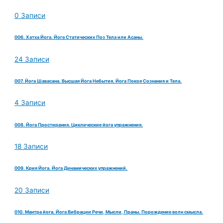
0 Записи
006. Хатха Йога. Йога Статических Поз Тела или Асаны.
24 Записи
007. Йога Шавасана. Высшая Йога Небытия. Йога Покоя Сознания и Тела.
4 Записи
008. Йога Простирания. Циклические йога упражнения.
18 Записи
009. Крия Йога. Йога Динамических упражнений.
20 Записи
010. Мантра йога. Йога Вибрации Речи, Мысли, Праны. Порождение волн смысла.