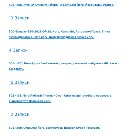
406.-306. Журнал Открытой Йоги. Проект Блог Йоги. Йога Статьи Разное.
10 Записи
500-бывшая-590-2025-07-28. Йога, Копирайт, Авторские Права. Этика
взаимодействия школ йоги. Кому принадлежит знания йоги.
4 Записи
501- .-801. Йога Архив Глобальный для преподавателей и обучение ИИ. Как его
создавать.
16 Записи
502.-123. Йога Учебный План на 40 лет. Организация учебного процесса в
Университете Открытой йоги.
10 Записи
503.-200. Открытая Йога. Все Ресурсы Деканат. Курс и Телеграм.