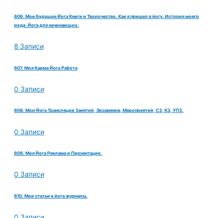
606. Мои Будущие Йога Книги и Творочество. Как я пришел в йогу. История моего
рода. Йога для начинающих.
8 Записи
607. Моя Карма Йога Работа
0 Записи
608. Мои Йога Трансляции Занятий, Экзаменов, Меропреятий, СЗ, КЗ, УПЗ.
0 Записи
609. Моя Йога Реклама и Презентации.
0 Записи
610. Мои статьи в йога журналы.
0 Записи