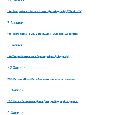
72 Записи
134. Тантра-йога. Шакта и Шакти. Джон Вудрофф ( Woodroffe )
7 Записи
135. Тантра йога. Гимны Богине. Джон Вудрофф. Woodroffe
8 Записи
136.Тантра-Мантра Йога Гирлянда букв. Д. Вудрофф
62 Записи
200. История Йоги. Йога Асаны в различных источниках.
0 Записи
280. Йога и Биографии. Джон Джордж Вудрофф. и другие.
0 Записи