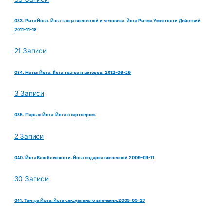
033. Рита Йога. Йога танца вселенной и человека. Йога Ритма Уместости Действий.
2011-11-18
21 Записи
034. Натья Йога. Йога театра и актеров. 2012-06-29
3 Записи
035. Парная Йога. Йога с партнером.
2 Записи
040. Йога Влюбленности. Йога подарка вселенной.2009-09-11
30 Записи
041. Тантра Йога. Йога сексуального влечения.2009-09-27