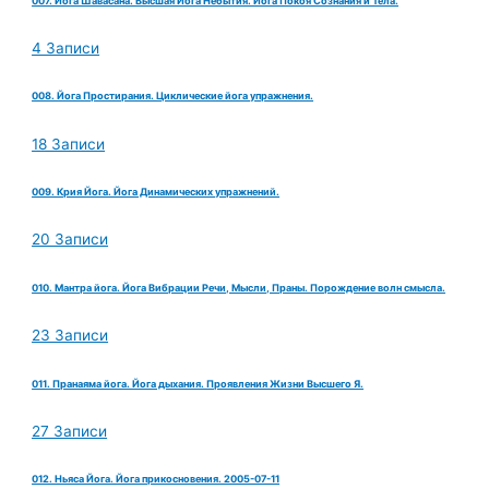
007. Йога Шавасана. Высшая Йога Небытия. Йога Покоя Сознания и Тела.
4 Записи
008. Йога Простирания. Циклические йога упражнения.
18 Записи
009. Крия Йога. Йога Динамических упражнений.
20 Записи
010. Мантра йога. Йога Вибрации Речи, Мысли, Праны. Порождение волн смысла.
23 Записи
011. Пранаяма йога. Йога дыхания. Проявления Жизни Высшего Я.
27 Записи
012. Ньяса Йога. Йога прикосновения. 2005-07-11