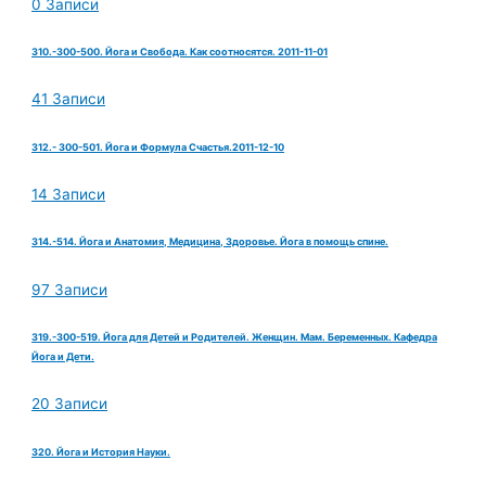
0 Записи
310.-300-500. Йога и Свобода. Как соотносятся. 2011-11-01
41 Записи
312.- 300-501. Йога и Формула Счастья.2011-12-10
14 Записи
314.-514. Йога и Анатомия, Медицина, Здоровье. Йога в помощь спине.
97 Записи
319.-300-519. Йога для Детей и Родителей. Женщин. Мам. Беременных. Кафедра
Йога и Дети.
20 Записи
320. Йога и История Науки.