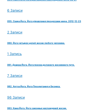
6 Записи
055. Свара Йога. Йога управления процессами мира. 2012-12-23
2 Записи
060. Йога четырех целий жизни любого человека.
1 Запись
061. Дхарма Йога. Йога поиска должного жизненного пути.
7 Записи
062. Артха Йога. Йога Процветания и Бизнеса.
96 Записи
063. Кама Йога. Йога законных наслаждений жизни.