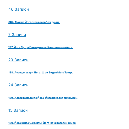
46 Записи
064. Мокша Йога. Йога освобождения.
7 Записи
127. Йога Сутра Патанджали. Классическая йога.
29 Записи
128. Анандалахари Йога. Шри Видья Мать Тантр.
24 Записи
129. Адвайта Веданта Йога. Йога преодоления Майи.
15 Записи
130. Йога Шива Самхиты. Йога Почитателей Шивы