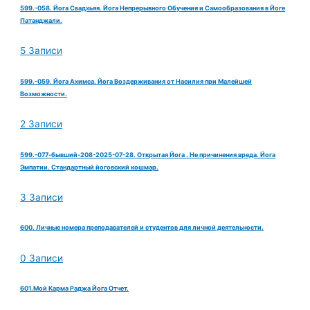
599.-058. Йога Свадхьяя. Йога Непрерывного Обучения и Самообразования в Йоге
Патанджали.
5 Записи
599.-059. Йога Ахимса. Йога Воздерживания от Насилия при Малейшей
Возможности.
2 Записи
599.-077-бывший-208-2025-07-28. Открытая Йога . Не причинения вреда. Йога
Эмпатии. Стандартный йоговский кошмар.
3 Записи
600. Личные номера преподавателей и студентов для личной деятельности.
0 Записи
601.Мой Карма Раджа Йога Отчет.