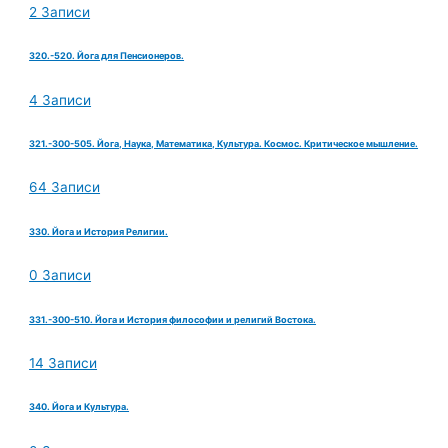
2 Записи
320.-520. Йога для Пенсионеров.
4 Записи
321.-300-505. Йога, Наука, Математика, Культура. Космос. Критическое мышление.
64 Записи
330. Йога и История Религии.
0 Записи
331.-300-510. Йога и История философии и религий Востока.
14 Записи
340. Йога и Культура.