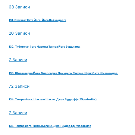
68 Записи
131. Бхагават Гита Йога. Йога Война долга
20 Записи
132. Тибетская йога Наропы.Тантра Йога буддизма.
7 Записи
133. Шивачандра Йога.Философия Принципы Тантры. Шри Юкта Шивачандра.
72 Записи
134. Тантра-йога. Шакта и Шакти. Джон Вудрофф ( Woodroffe )
7 Записи
135. Тантра йога. Гимны Богине. Джон Вудрофф. Woodroffe