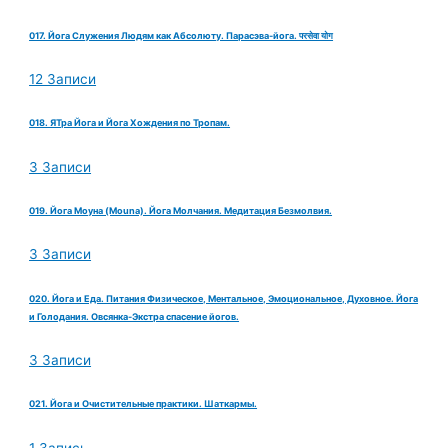
017. Йога Служения Людям как Абсолюту. Парасэва-йога. परसेवा योग
12 Записи
018. ЯТра Йога и Йога Хождения по Тропам.
3 Записи
019. Йога Моуна (Mouna). Йога Молчания. Медитация Безмолвия.
3 Записи
020. Йога и Еда. Питания Физическое, Ментальное, Эмоциональное, Духовное. Йога
и Голодания. Овсянка-Экстра спасение йогов.
3 Записи
021. Йога и Очистительные практики. Шаткармы.
1 Запись