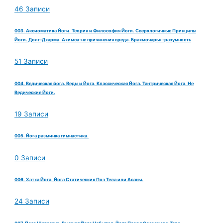
46 Записи
003. Аксиоматика Йоги. Теория и Философия Йоги. Сверхлогичные Принципы
Йоги. Долг-Дхарма. Ахимса-не причинения вреда. Брахмочарья -разумность
51 Записи
004. Ведическая йога. Веды и Йога. Классическая Йога. Тантрическая Йога. Не
Ведические Йоги.
19 Записи
005. Йога разминка гимнастика.
0 Записи
006. Хатха Йога. Йога Статических Поз Тела или Асаны.
24 Записи