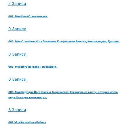
2 Записи
602. Мои Йога Отзывы на все.
0 Записи
603. Мои Отзывы на Йога Экзамены, Контрольные Занятия, Коллоквиумы, Диспуты
0 Записи
605. Моя Йога Похвала и Извенения.
0 Записи
606. Мои Будущие Йога Книги и Творочество. Как я пришел в йогу. История моего
рода. Йога для начинающих.
8 Записи
607. Моя Карма Йога Работа