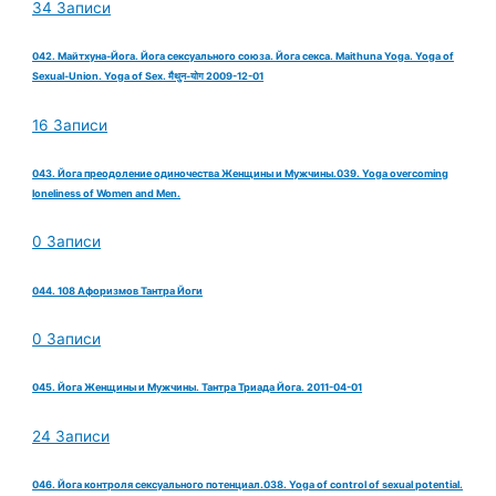
34 Записи
042. Майтхуна-Йога. Йога сексуального союза. Йога секса. Maithuna Yoga. Yoga of
Sexual-Union. Yoga of Sex. मैथुन-योग 2009-12-01
16 Записи
043. Йога преодоление одиночества Женщины и Мужчины.039. Yoga overcoming
loneliness of Women and Men.
0 Записи
044. 108 Афоризмов Тантра Йоги
0 Записи
045. Йога Женщины и Мужчины. Тантра Триада Йога. 2011-04-01
24 Записи
046. Йога контроля сексуального потенциал.038. Yoga of control of sexual potential.