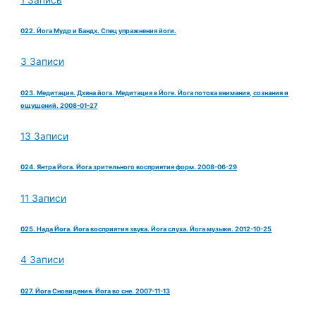
022. Йога Мудр и Бандх. Спец упражнения йоги.
3 Записи
023. Медитация. Дхяна йога. Медитация в Йоге. Йога потока внимания, сознания и
ощущений. 2008-01-27
13 Записи
024. Янтра Йога. Йога зрительного восприятия форм. 2008-06-29
11 Записи
025. Нада Йога. Йога восприятия звука. Йога слуха. Йога музыки. 2012-10-25
4 Записи
027. Йога Сновидения. Йога во сне. 2007-11-13