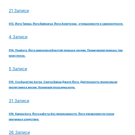
21 Записи
013. Йога Тапаса. Йога Вайрагья. Йога Аскетизма , отрешонности и самоконтроля.
4 Записи
014. Прайога. Йога сверхспособностей помощи людям. Праническая помощь тем
кому плохо.
5 Записи
015. Сообщество йогов. Сангха Варна Джати Йога. Деятельность приносящая
пропитание в жизни. Кормовая площадка рода.
31 Записи
016. Карма йога. Йога работы без привязанности. Йога управления потоком
причины и следствия.
26 Записи