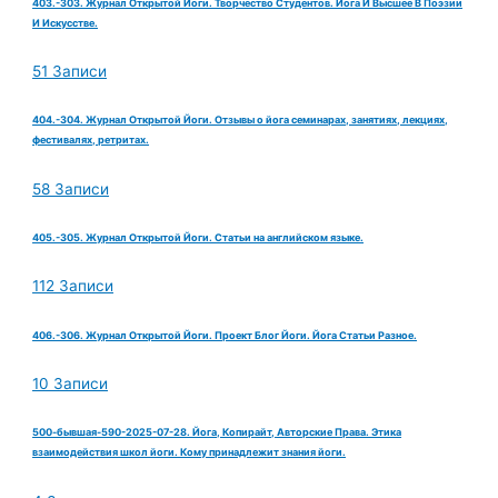
403.-303. Журнал Открытой Йоги. Творчество Студентов. Йога И Высшее В Поэзии
И Искусстве.
51 Записи
404.-304. Журнал Открытой Йоги. Отзывы о йога семинарах, занятиях, лекциях,
фестивалях, ретритах.
58 Записи
405.-305. Журнал Открытой Йоги. Статьи на английском языке.
112 Записи
406.-306. Журнал Открытой Йоги. Проект Блог Йоги. Йога Статьи Разное.
10 Записи
500-бывшая-590-2025-07-28. Йога, Копирайт, Авторские Права. Этика
взаимодействия школ йоги. Кому принадлежит знания йоги.