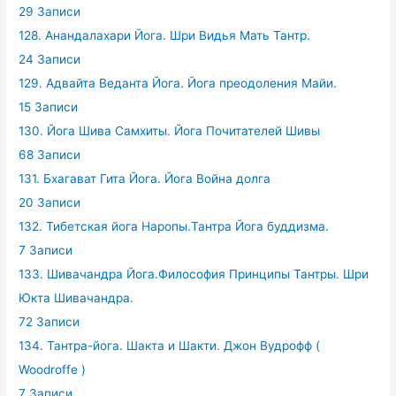
29 Записи
128. Анандалахари Йога. Шри Видья Мать Тантр.
24 Записи
129. Адвайта Веданта Йога. Йога преодоления Майи.
15 Записи
130. Йога Шива Самхиты. Йога Почитателей Шивы
68 Записи
131. Бхагават Гита Йога. Йога Война долга
20 Записи
132. Тибетская йога Наропы.Тантра Йога буддизма.
7 Записи
133. Шивачандра Йога.Философия Принципы Тантры. Шри
Юкта Шивачандра.
72 Записи
134. Тантра-йога. Шакта и Шакти. Джон Вудрофф (
Woodroffe )
7 Записи