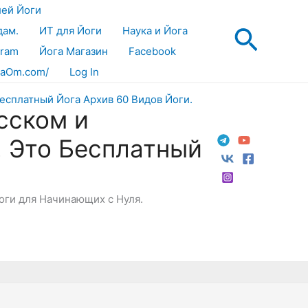
лей Йоги
Поис
дам.
ИТ для Йоги
Наука и Йога
gram
Йога Магазин
Facebook
aOm.com/
Log In
сском и
! Это Бесплатный
Йоги для Начинающих с Нуля.