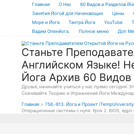
Перейти
Главная
О Нас
60 Видов и Разделов Йо
к
Занятия Йогой для Начинающих
Цены
содержимому
Море и Йога
Тантра Йога
YouTube
Вадим Опенйога.
Полное меню
Доп М
Станьте Преподавате
Английском Языке! Н
Йога Архив 60 Видов
Друзья, начинайте учиться у нас прямо сегодня. 
Скачивайте Теорию и Упражнений Йоги Междунаро
Главная
756.-813. Йога и Проект iTempUniversit
Операционные системы с нуля. Урок 2. BIOS, ядро 