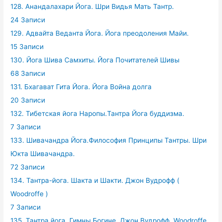
128. Анандалахари Йога. Шри Видья Мать Тантр.
24 Записи
129. Адвайта Веданта Йога. Йога преодоления Майи.
15 Записи
130. Йога Шива Самхиты. Йога Почитателей Шивы
68 Записи
131. Бхагават Гита Йога. Йога Война долга
20 Записи
132. Тибетская йога Наропы.Тантра Йога буддизма.
7 Записи
133. Шивачандра Йога.Философия Принципы Тантры. Шри
Юкта Шивачандра.
72 Записи
134. Тантра-йога. Шакта и Шакти. Джон Вудрофф (
Woodroffe )
7 Записи
135. Тантра йога. Гимны Богине. Джон Вудрофф. Woodroffe