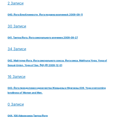
2 Записи
040. Йога Влюбленности. Йога подарка вселенной.2009-09-11
30 Записи
041. Тантра Йога. Йога сексуального влечения.2009-09-27
34 Записи
042. Майтхуна-Йога. Йога сексуального союза. Йога секса. Maithuna Yoga. Yoga of
Sexual-Union. Yoga of Sex. मैथुन-योग 2009-12-01
16 Записи
043. Йога преодоление одиночества Женщины и Мужчины.039. Yoga overcoming
loneliness of Women and Men.
0 Записи
044. 108 Афоризмов Тантра Йоги