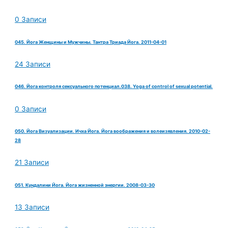
0 Записи
045. Йога Женщины и Мужчины. Тантра Триада Йога. 2011-04-01
24 Записи
046. Йога контроля сексуального потенциал.038. Yoga of control of sexual potential.
0 Записи
050. Йога Визуализации. Ичха Йога. Йога воображения и волеизявления. 2010-02-
28
21 Записи
051. Кундалини Йога. Йога жизненной энергии. 2008-03-30
13 Записи