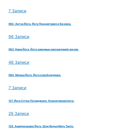
7 Записи
062. Артха Йога. Йога Процветания и Бизнеса.
96 Записи
063. Кама Йога. Йога законных наслаждений жизни.
46 Записи
064. Мокша Йога. Йога освобождения.
7 Записи
127. Йога Сутра Патанджали. Классическая йога.
29 Записи
128. Анандалахари Йога. Шри Видья Мать Тантр.