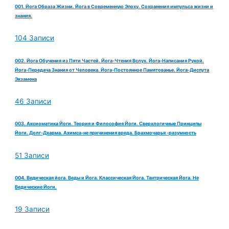
001. Йога Образа Жизни. Йога в Современную Эпоху. Сохранения импульса жизни и
знания.
104 Записи
002. Йога Обучения из Пяти Частей. Йога-Чтения Вслух. Йога-Написания Рукой.
Йога-Передача Знания от Человека. Йога-Постоянное Памятованье. Йога-Диспута
Экзамена
46 Записи
003. Аксиоматика Йоги. Теория и Философия Йоги. Сверхлогичные Принципы
Йоги. Долг-Дхарма. Ахимса-не причинения вреда. Брахмочарья -разумность
51 Записи
004. Ведическая йога. Веды и Йога. Классическая Йога. Тантрическая Йога. Не
Ведические Йоги.
19 Записи