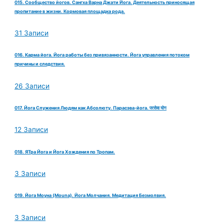
015. Сообщество йогов. Сангха Варна Джати Йога. Деятельность приносящая
пропитание в жизни. Кормовая площадка рода.
31 Записи
016. Карма йога. Йога работы без привязанности. Йога управления потоком
причины и следствия.
26 Записи
017. Йога Служения Людям как Абсолюту. Парасэва-йога. परसेवा योग
12 Записи
018. ЯТра Йога и Йога Хождения по Тропам.
3 Записи
019. Йога Моуна (Mouna). Йога Молчания. Медитация Безмолвия.
3 Записи