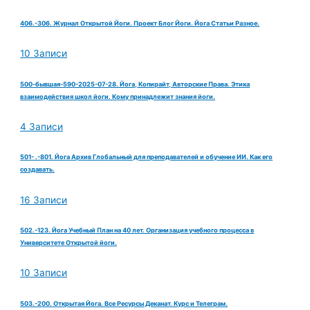
406.-306. Журнал Открытой Йоги. Проект Блог Йоги. Йога Статьи Разное.
10 Записи
500-бывшая-590-2025-07-28. Йога, Копирайт, Авторские Права. Этика
взаимодействия школ йоги. Кому принадлежит знания йоги.
4 Записи
501- .-801. Йога Архив Глобальный для преподавателей и обучение ИИ. Как его
создавать.
16 Записи
502.-123. Йога Учебный План на 40 лет. Организация учебного процесса в
Университете Открытой йоги.
10 Записи
503.-200. Открытая Йога. Все Ресурсы Деканат. Курс и Телеграм.