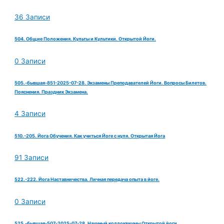
36 Записи
504. Общие Положения. Культы и Культики. Открытой Йоги.
0 Записи
505.-бывшая-851-2025-07-28. Экзамены Преподавателей Йоги. Вопросы Билетов.
Пояснения. Праздник Экзамена.
4 Записи
510.-205. Йога Обучения. Как учиться Йоге с нуля. Открытая Йога
91 Записи
522.-222. Йога Наставничества. Личная передача опыта в йоге.
0 Записи
525.-бывшая-507-2025-07-28. Научный коллоквиумы Открытой йоги.