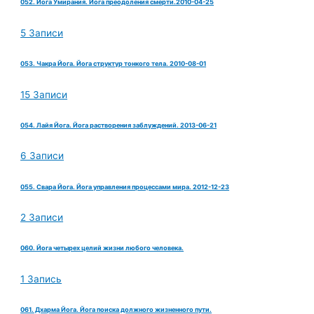
052. Йога Умирания. Йога преодоления смерти.2010-04-25
5 Записи
053. Чакра Йога. Йога структур тонкого тела. 2010-08-01
15 Записи
054. Лайя Йога. Йога растворения заблуждений. 2013-06-21
6 Записи
055. Свара Йога. Йога управления процессами мира. 2012-12-23
2 Записи
060. Йога четырех целий жизни любого человека.
1 Запись
061. Дхарма Йога. Йога поиска должного жизненного пути.