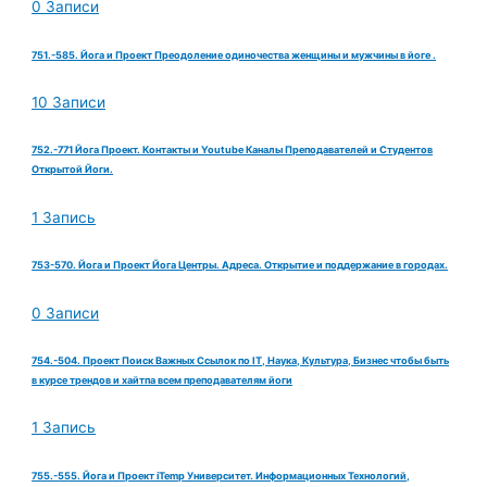
0 Записи
751.-585. Йога и Проект Преодоление одиночества женщины и мужчины в йоге .
10 Записи
752.-771 Йога Проект. Контакты и Youtube Каналы Преподавателей и Студентов
Открытой Йоги.
1 Запись
753-570. Йога и Проект Йога Центры. Адреса. Открытие и поддержание в городах.
0 Записи
754.-504. Проект Поиск Важных Ссылок по IT, Наука, Культура, Бизнес чтобы быть
в курсе трендов и хайтпа всем преподавателям йоги
1 Запись
755.-555. Йога и Проект iTemp Университет. Информационных Технологий,