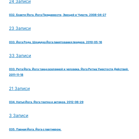
24 Записи
032. Бхакти Йога. Йога Преданности, Эмоций и Чувств. 2008-04-27
23 Записи
033. Йога Рода. Шраддха Йога памятования предков. 2010-05-16
33 Записи
033. Рита Йога. Йога танца вселенной и человека. Йога Ритма Уместости Действий.
2011-11-18
21 Записи
034. Натья Йога. Йога театра и актеров. 2012-06-29
3 Записи
035. Парная Йога. Йога с партнером.