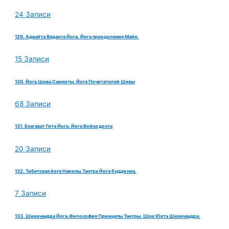
24 Записи
129. Адвайта Веданта Йога. Йога преодоления Майи.
15 Записи
130. Йога Шива Самхиты. Йога Почитателей Шивы
68 Записи
131. Бхагават Гита Йога. Йога Война долга
20 Записи
132. Тибетская йога Наропы.Тантра Йога буддизма.
7 Записи
133. Шивачандра Йога.Философия Принципы Тантры. Шри Юкта Шивачандра.