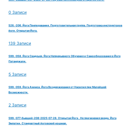
0 Записи
526.-206. Йога Преподавания. Подготовительная группа. Подготовка инструкторов
йоги. Открытая Йога.
139 Записи
599.-058. Йога Свадхьяя. Йога Непрерывного Обучения и Самообразования в Йоге
Патанджали.
5 Записи
599.-059. Йога Ахимса. Йога Воздерживания от Насилия при Малейшей
Возможности.
2 Записи
599.-077-бывший-208-2025-07-28. Открытая Йога . Не причинения вреда. Йога
Эмпатии. Стандартный йоговский кошмар.