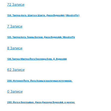
72 Записи
134. Тантра-йога. Шакта и Шакти. Джон Вудрофф ( Woodroffe )
7 Записи
135. Тантра йога. Гимны Богине. Джон Вудрофф. Woodroffe
8 Записи
136.Тантра-Мантра Йога Гирлянда букв. Д. Вудрофф
62 Записи
200. История Йоги. Йога Асаны в различных источниках.
0 Записи
280. Йога и Биографии. Джон Джордж Вудрофф. и другие.