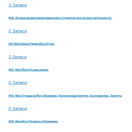
3 Записи
600. Личные номера преподавателей и студентов для личной деятельности.
0 Записи
601.Мой Карма Раджа Йога Отчет.
2 Записи
602. Мои Йога Отзывы на все.
0 Записи
603. Мои Отзывы на Йога Экзамены, Контрольные Занятия, Коллоквиумы, Диспуты
0 Записи
605. Моя Йога Похвала и Извенения.