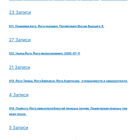
23 Записи
011. Пранаяма йога. Йога дыхания. Проявления Жизни Высшего Я.
27 Записи
012. Ньяса Йога. Йога прикосновения. 2005-07-11
21 Записи
013. Йога Тапаса. Йога Вайрагья. Йога Аскетизма , отрешонности и самоконтроля.
4 Записи
014. Прайога. Йога сверхспособностей помощи людям. Праническая помощь тем
кому плохо.
5 Записи