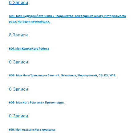
0 Записи
606. Мои Будущие Йога Книги и Творочество. Как я пришел в йогу. История моего
рода. Йога для начинающих.
8 Записи
607. Моя Карма Йога Работа
0 Записи
608. Мои Йога Трансляции Занятий, Экзаменов, Меропреятий, СЗ, КЗ, УПЗ.
0 Записи
609. Моя Йога Реклама и Презентации.
0 Записи
610. Мои статьи в йога журналы.