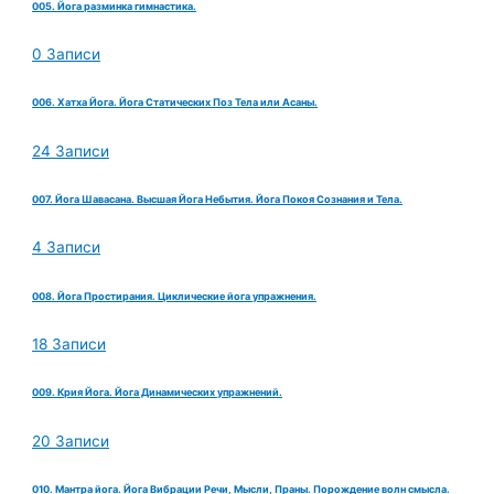
005. Йога разминка гимнастика.
0 Записи
006. Хатха Йога. Йога Статических Поз Тела или Асаны.
24 Записи
007. Йога Шавасана. Высшая Йога Небытия. Йога Покоя Сознания и Тела.
4 Записи
008. Йога Простирания. Циклические йога упражнения.
18 Записи
009. Крия Йога. Йога Динамических упражнений.
20 Записи
010. Мантра йога. Йога Вибрации Речи, Мысли, Праны. Порождение волн смысла.