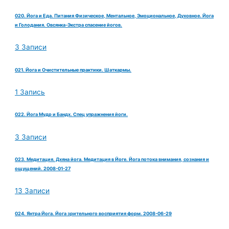
020. Йога и Еда. Питания Физическое, Ментальное, Эмоциональное, Духовное. Йога
и Голодания. Овсянка-Экстра спасение йогов.
3 Записи
021. Йога и Очистительные практики. Шаткармы.
1 Запись
022. Йога Мудр и Бандх. Спец упражнения йоги.
3 Записи
023. Медитация. Дхяна йога. Медитация в Йоге. Йога потока внимания, сознания и
ощущений. 2008-01-27
13 Записи
024. Янтра Йога. Йога зрительного восприятия форм. 2008-06-29