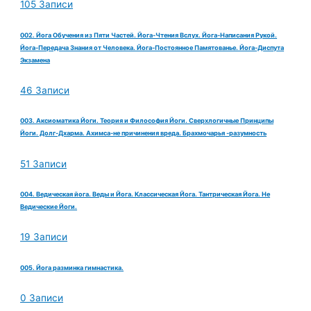
105 Записи
002. Йога Обучения из Пяти Частей. Йога-Чтения Вслух. Йога-Написания Рукой.
Йога-Передача Знания от Человека. Йога-Постоянное Памятованье. Йога-Диспута
Экзамена
46 Записи
003. Аксиоматика Йоги. Теория и Философия Йоги. Сверхлогичные Принципы
Йоги. Долг-Дхарма. Ахимса-не причинения вреда. Брахмочарья -разумность
51 Записи
004. Ведическая йога. Веды и Йога. Классическая Йога. Тантрическая Йога. Не
Ведические Йоги.
19 Записи
005. Йога разминка гимнастика.
0 Записи