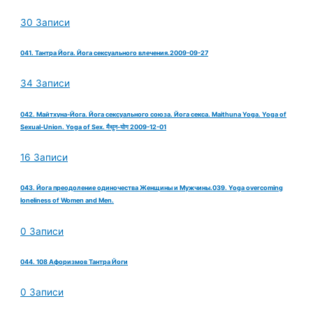
30 Записи
041. Тантра Йога. Йога сексуального влечения.2009-09-27
34 Записи
042. Майтхуна-Йога. Йога сексуального союза. Йога секса. Maithuna Yoga. Yoga of
Sexual-Union. Yoga of Sex. मैथुन-योग 2009-12-01
16 Записи
043. Йога преодоление одиночества Женщины и Мужчины.039. Yoga overcoming
loneliness of Women and Men.
0 Записи
044. 108 Афоризмов Тантра Йоги
0 Записи