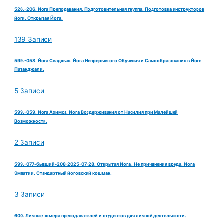
526.-206. Йога Преподавания. Подготовительная группа. Подготовка инструкторов
йоги. Открытая Йога.
139 Записи
599.-058. Йога Свадхьяя. Йога Непрерывного Обучения и Самообразования в Йоге
Патанджали.
5 Записи
599.-059. Йога Ахимса. Йога Воздерживания от Насилия при Малейшей
Возможности.
2 Записи
599.-077-бывший-208-2025-07-28. Открытая Йога . Не причинения вреда. Йога
Эмпатии. Стандартный йоговский кошмар.
3 Записи
600. Личные номера преподавателей и студентов для личной деятельности.