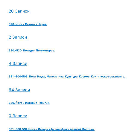
20 Записи
320. Йога и История Науки.
2 Записи
320.-520. Йога для Пенсионеров.
4 Записи
321.-300-505. Йога, Наука, Математика, Культура. Космос. Критическое мышление.
64 Записи
330. Йога и История Религии.
0 Записи
331.-300-510. Йога и История философии и религий Востока.