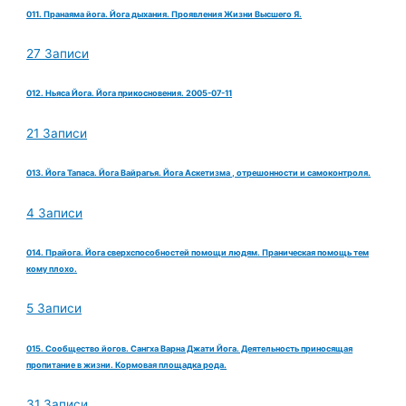
011. Пранаяма йога. Йога дыхания. Проявления Жизни Высшего Я.
27 Записи
012. Ньяса Йога. Йога прикосновения. 2005-07-11
21 Записи
013. Йога Тапаса. Йога Вайрагья. Йога Аскетизма , отрешонности и самоконтроля.
4 Записи
014. Прайога. Йога сверхспособностей помощи людям. Праническая помощь тем
кому плохо.
5 Записи
015. Сообщество йогов. Сангха Варна Джати Йога. Деятельность приносящая
пропитание в жизни. Кормовая площадка рода.
31 Записи