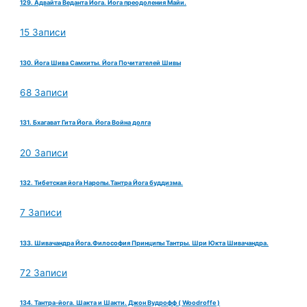
129. Адвайта Веданта Йога. Йога преодоления Майи.
15 Записи
130. Йога Шива Самхиты. Йога Почитателей Шивы
68 Записи
131. Бхагават Гита Йога. Йога Война долга
20 Записи
132. Тибетская йога Наропы.Тантра Йога буддизма.
7 Записи
133. Шивачандра Йога.Философия Принципы Тантры. Шри Юкта Шивачандра.
72 Записи
134. Тантра-йога. Шакта и Шакти. Джон Вудрофф ( Woodroffe )