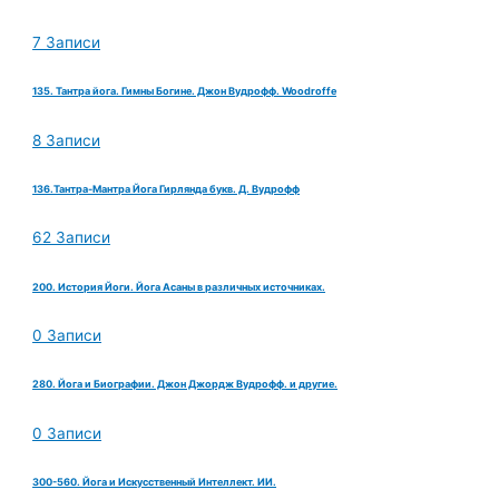
7 Записи
135. Тантра йога. Гимны Богине. Джон Вудрофф. Woodroffe
8 Записи
136.Тантра-Мантра Йога Гирлянда букв. Д. Вудрофф
62 Записи
200. История Йоги. Йога Асаны в различных источниках.
0 Записи
280. Йога и Биографии. Джон Джордж Вудрофф. и другие.
0 Записи
300-560. Йога и Искусственный Интеллект. ИИ.