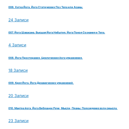
006. Хатха Йога. Йога Статических Поз Тела или Асаны.
24 Записи
007. Йога Шавасана. Высшая Йога Небытия. Йога Покоя Сознания и Тела.
4 Записи
008. Йога Простирания. Циклические йога упражнения.
18 Записи
009. Крия Йога. Йога Динамических упражнений.
20 Записи
010. Мантра йога. Йога Вибрации Речи, Мысли, Праны. Порождение волн смысла.
23 Записи