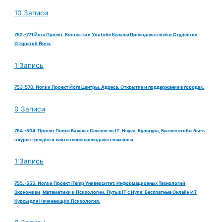
10 Записи
752.-771 Йога Проект. Контакты и Youtube Каналы Преподавателей и Студентов
Открытой Йоги.
1 Запись
753-570. Йога и Проект Йога Центры. Адреса. Открытие и поддержание в городах.
0 Записи
754.-504. Проект Поиск Важных Ссылок по IT, Наука, Культура, Бизнес чтобы быть
в курсе трендов и хайтпа всем преподавателям йоги
1 Запись
755.-555. Йога и Проект iTemp Университет. Информационных Технологий,
Экономики, Математики и Психологии. Путь в IT с Нуля. Бесплатные Онлайн ИТ
Курсы для Начинающих.Психология.