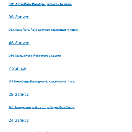
062. Артха Йога. Йога Процветания и Бизнеса.
96 Записи
063. Кама Йога. Йога законных наслаждений жизни.
46 Записи
064. Мокша Йога. Йога освобождения.
7 Записи
127. Йога Сутра Патанджали. Классическая йога.
29 Записи
128. Анандалахари Йога. Шри Видья Мать Тантр.
24 Записи