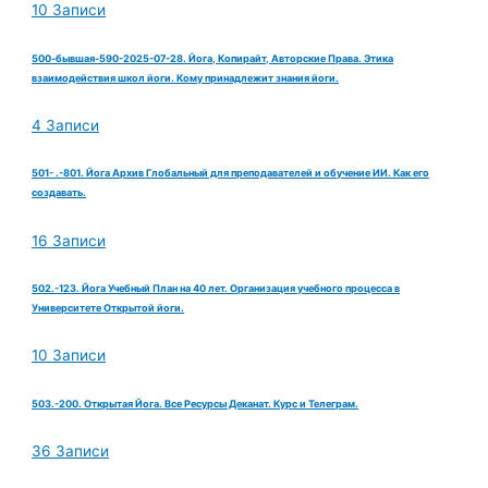
10 Записи
500-бывшая-590-2025-07-28. Йога, Копирайт, Авторские Права. Этика
взаимодействия школ йоги. Кому принадлежит знания йоги.
4 Записи
501- .-801. Йога Архив Глобальный для преподавателей и обучение ИИ. Как его
создавать.
16 Записи
502.-123. Йога Учебный План на 40 лет. Организация учебного процесса в
Университете Открытой йоги.
10 Записи
503.-200. Открытая Йога. Все Ресурсы Деканат. Курс и Телеграм.
36 Записи