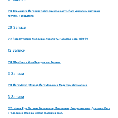
016. Карма йога. Йога работы без привязанности. Йога управления потоком
причины и следствия.
26 Записи
017. Йога Служения Людям как Абсолюту. Парасэва-йога. परसेवा योग
12 Записи
018. ЯТра Йога и Йога Хождения по Тропам.
3 Записи
019. Йога Моуна (Mouna). Йога Молчания. Медитация Безмолвия.
3 Записи
020. Йога и Еда. Питания Физическое, Ментальное, Эмоциональное, Духовное. Йога
и Голодания. Овсянка-Экстра спасение йогов.