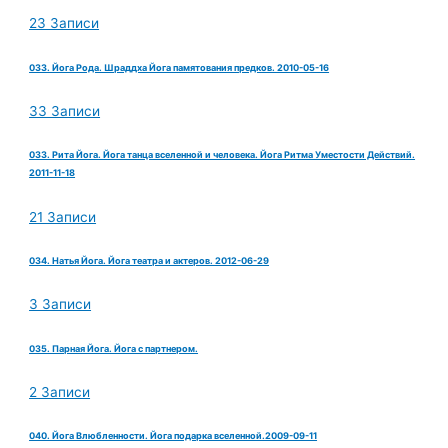
23 Записи
033. Йога Рода. Шраддха Йога памятования предков. 2010-05-16
33 Записи
033. Рита Йога. Йога танца вселенной и человека. Йога Ритма Уместости Действий.
2011-11-18
21 Записи
034. Натья Йога. Йога театра и актеров. 2012-06-29
3 Записи
035. Парная Йога. Йога с партнером.
2 Записи
040. Йога Влюбленности. Йога подарка вселенной.2009-09-11