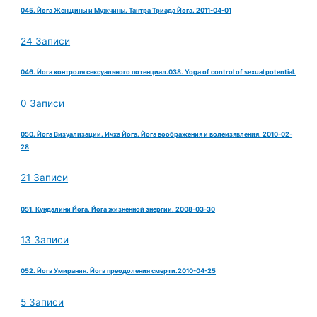
045. Йога Женщины и Мужчины. Тантра Триада Йога. 2011-04-01
24 Записи
046. Йога контроля сексуального потенциал.038. Yoga of control of sexual potential.
0 Записи
050. Йога Визуализации. Ичха Йога. Йога воображения и волеизявления. 2010-02-
28
21 Записи
051. Кундалини Йога. Йога жизненной энергии. 2008-03-30
13 Записи
052. Йога Умирания. Йога преодоления смерти.2010-04-25
5 Записи