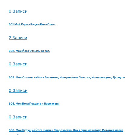
0 Записи
601.Мой Карма Раджа Йога Отчет.
2 Записи
602. Мои Йога Отзывы на все.
0 Записи
603. Мои Отзывы на Йога Экзамены, Контрольные Занятия, Коллоквиумы, Диспуты
0 Записи
605. Моя Йога Похвала и Извенения.
0 Записи
606. Мои Будущие Йога Книги и Творочество. Как я пришел в йогу. История моего