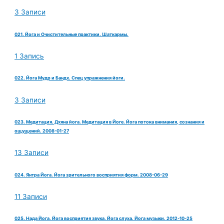
3 Записи
021. Йога и Очистительные практики. Шаткармы.
1 Запись
022. Йога Мудр и Бандх. Спец упражнения йоги.
3 Записи
023. Медитация. Дхяна йога. Медитация в Йоге. Йога потока внимания, сознания и
ощущений. 2008-01-27
13 Записи
024. Янтра Йога. Йога зрительного восприятия форм. 2008-06-29
11 Записи
025. Нада Йога. Йога восприятия звука. Йога слуха. Йога музыки. 2012-10-25