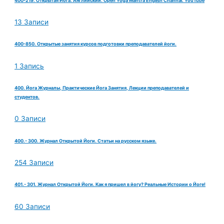
400-219. Открытая Йога. Английский. Open Yoga Mantra English Channal. YouTube
13 Записи
400-850. Открытые занятия курсов подготовки преподавателей йоги.
1 Запись
400. Йога Журналы, Практические Йога Занятия, Лекции преподавателей и
студентов.
0 Записи
400.- 300. Журнал Открытой Йоги. Статьи на русском языке.
254 Записи
401.- 301. Журнал Открытой Йоги. Как я пришел в йогу? Реальные Истории о Йоге!
60 Записи