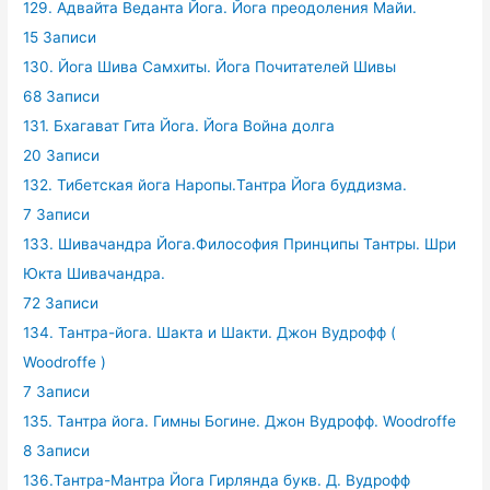
129. Адвайта Веданта Йога. Йога преодоления Майи.
15 Записи
130. Йога Шива Самхиты. Йога Почитателей Шивы
68 Записи
131. Бхагават Гита Йога. Йога Война долга
20 Записи
132. Тибетская йога Наропы.Тантра Йога буддизма.
7 Записи
133. Шивачандра Йога.Философия Принципы Тантры. Шри
Юкта Шивачандра.
72 Записи
134. Тантра-йога. Шакта и Шакти. Джон Вудрофф (
Woodroffe )
7 Записи
135. Тантра йога. Гимны Богине. Джон Вудрофф. Woodroffe
8 Записи
136.Тантра-Мантра Йога Гирлянда букв. Д. Вудрофф