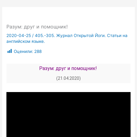
Разум: друг и помощник!
2020-04-25
/
405.-305. Журнал Открытой Йоги. Статьи на
английском языке.
Оценили:
288
Разум: друг и помощник!
(21.04.2020)