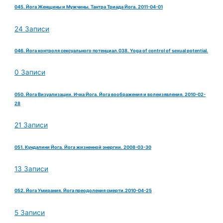
045. Йога Женщины и Мужчины. Тантра Триада Йога. 2011-04-01
24 Записи
046. Йога контроля сексуального потенциал.038. Yoga of control of sexual potential.
0 Записи
050. Йога Визуализации. Ичха Йога. Йога воображения и волеизявления. 2010-02-
28
21 Записи
051. Кундалини Йога. Йога жизненной энергии. 2008-03-30
13 Записи
052. Йога Умирания. Йога преодоления смерти.2010-04-25
5 Записи