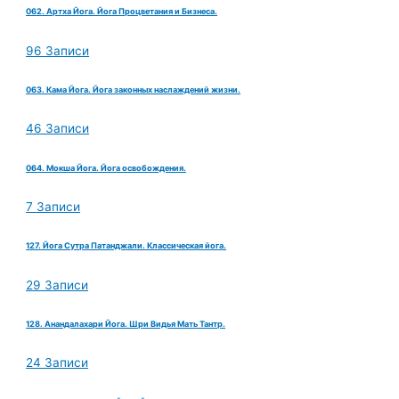
062. Артха Йога. Йога Процветания и Бизнеса.
96 Записи
063. Кама Йога. Йога законных наслаждений жизни.
46 Записи
064. Мокша Йога. Йога освобождения.
7 Записи
127. Йога Сутра Патанджали. Классическая йога.
29 Записи
128. Анандалахари Йога. Шри Видья Мать Тантр.
24 Записи