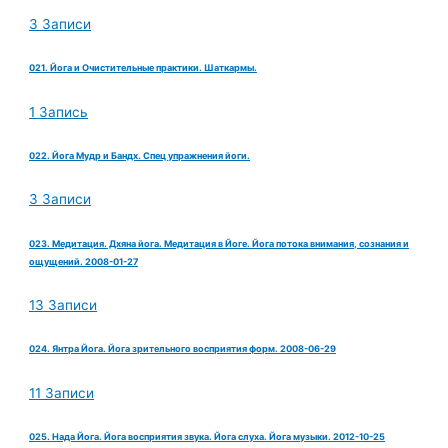
3 Записи
021. Йога и Очистительные практики. Шаткармы.
1 Запись
022. Йога Мудр и Бандх. Спец упражнения йоги.
3 Записи
023. Медитация. Дхяна йога. Медитация в Йоге. Йога потока внимания, сознания и
ощущений. 2008-01-27
13 Записи
024. Янтра Йога. Йога зрительного восприятия форм. 2008-06-29
11 Записи
025. Нада Йога. Йога восприятия звука. Йога слуха. Йога музыки. 2012-10-25