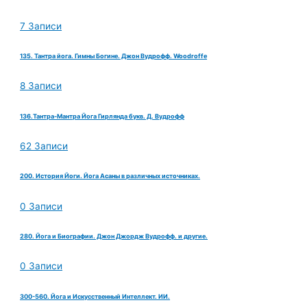
7 Записи
135. Тантра йога. Гимны Богине. Джон Вудрофф. Woodroffe
8 Записи
136.Тантра-Мантра Йога Гирлянда букв. Д. Вудрофф
62 Записи
200. История Йоги. Йога Асаны в различных источниках.
0 Записи
280. Йога и Биографии. Джон Джордж Вудрофф. и другие.
0 Записи
300-560. Йога и Искусственный Интеллект. ИИ.