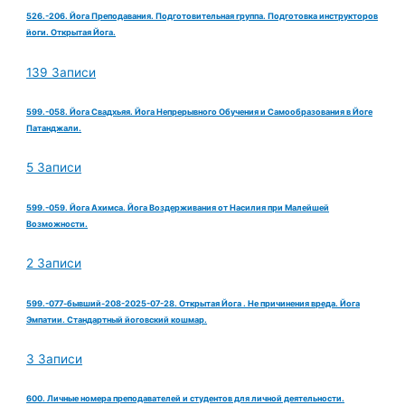
526.-206. Йога Преподавания. Подготовительная группа. Подготовка инструкторов
йоги. Открытая Йога.
139 Записи
599.-058. Йога Свадхьяя. Йога Непрерывного Обучения и Самообразования в Йоге
Патанджали.
5 Записи
599.-059. Йога Ахимса. Йога Воздерживания от Насилия при Малейшей
Возможности.
2 Записи
599.-077-бывший-208-2025-07-28. Открытая Йога . Не причинения вреда. Йога
Эмпатии. Стандартный йоговский кошмар.
3 Записи
600. Личные номера преподавателей и студентов для личной деятельности.