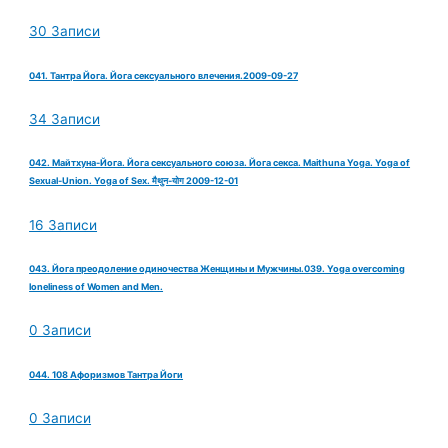
30 Записи
041. Тантра Йога. Йога сексуального влечения.2009-09-27
34 Записи
042. Майтхуна-Йога. Йога сексуального союза. Йога секса. Maithuna Yoga. Yoga of
Sexual-Union. Yoga of Sex. मैथुन-योग 2009-12-01
16 Записи
043. Йога преодоление одиночества Женщины и Мужчины.039. Yoga overcoming
loneliness of Women and Men.
0 Записи
044. 108 Афоризмов Тантра Йоги
0 Записи