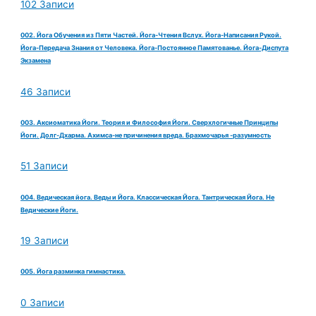
102 Записи
002. Йога Обучения из Пяти Частей. Йога-Чтения Вслух. Йога-Написания Рукой.
Йога-Передача Знания от Человека. Йога-Постоянное Памятованье. Йога-Диспута
Экзамена
46 Записи
003. Аксиоматика Йоги. Теория и Философия Йоги. Сверхлогичные Принципы
Йоги. Долг-Дхарма. Ахимса-не причинения вреда. Брахмочарья -разумность
51 Записи
004. Ведическая йога. Веды и Йога. Классическая Йога. Тантрическая Йога. Не
Ведические Йоги.
19 Записи
005. Йога разминка гимнастика.
0 Записи