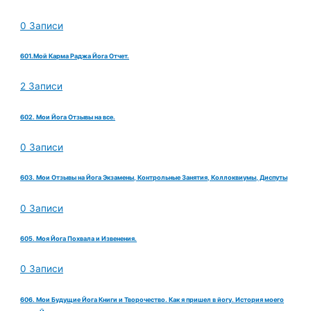
0 Записи
601.Мой Карма Раджа Йога Отчет.
2 Записи
602. Мои Йога Отзывы на все.
0 Записи
603. Мои Отзывы на Йога Экзамены, Контрольные Занятия, Коллоквиумы, Диспуты
0 Записи
605. Моя Йога Похвала и Извенения.
0 Записи
606. Мои Будущие Йога Книги и Творочество. Как я пришел в йогу. История моего