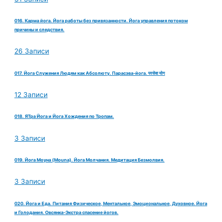
016. Карма йога. Йога работы без привязанности. Йога управления потоком
причины и следствия.
26 Записи
017. Йога Служения Людям как Абсолюту. Парасэва-йога. परसेवा योग
12 Записи
018. ЯТра Йога и Йога Хождения по Тропам.
3 Записи
019. Йога Моуна (Mouna). Йога Молчания. Медитация Безмолвия.
3 Записи
020. Йога и Еда. Питания Физическое, Ментальное, Эмоциональное, Духовное. Йога
и Голодания. Овсянка-Экстра спасение йогов.