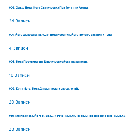
006. Хатха Йога. Йога Статических Поз Тела или Асаны.
24 Записи
007. Йога Шавасана. Высшая Йога Небытия. Йога Покоя Сознания и Тела.
4 Записи
008. Йога Простирания. Циклические йога упражнения.
18 Записи
009. Крия Йога. Йога Динамических упражнений.
20 Записи
010. Мантра йога. Йога Вибрации Речи, Мысли, Праны. Порождение волн смысла.
23 Записи