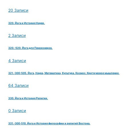
20 Записи
320. Йога и История Науки.
2 Записи
320.-520. Йога для Пенсионеров.
4 Записи
321.-300-505. Йога, Наука, Математика, Культура. Космос. Критическое мышление.
64 Записи
330. Йога и История Религии.
0 Записи
331.-300-510. Йога и История философии и религий Востока.