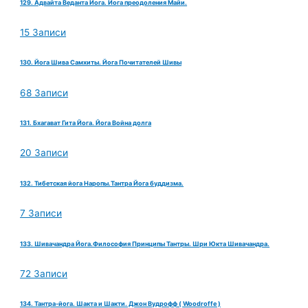
129. Адвайта Веданта Йога. Йога преодоления Майи.
15 Записи
130. Йога Шива Самхиты. Йога Почитателей Шивы
68 Записи
131. Бхагават Гита Йога. Йога Война долга
20 Записи
132. Тибетская йога Наропы.Тантра Йога буддизма.
7 Записи
133. Шивачандра Йога.Философия Принципы Тантры. Шри Юкта Шивачандра.
72 Записи
134. Тантра-йога. Шакта и Шакти. Джон Вудрофф ( Woodroffe )