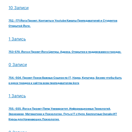
10 Записи
752.-771 Йога Проект. Контакты и Youtube Каналы Преподавателей и Студентов
Открытой Йоги.
1 Запись
753-570. Йога и Проект Йога Центры. Адреса. Открытие и поддержание в городах.
0 Записи
754.-504. Проект Поиск Важных Ссылок по IT, Наука, Культура, Бизнес чтобы быть
в курсе трендов и хайтпа всем преподавателям йоги
1 Запись
755.-555. Йога и Проект iTemp Университет. Информационных Технологий,
Экономики, Математики и Психологии. Путь в IT с Нуля. Бесплатные Онлайн ИТ
Курсы для Начинающих.Психология.