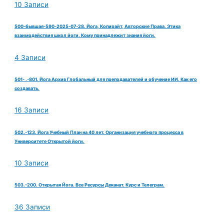
10 Записи
500-бывшая-590-2025-07-28. Йога, Копирайт, Авторские Права. Этика
взаимодействия школ йоги. Кому принадлежит знания йоги.
4 Записи
501- .-801. Йога Архив Глобальный для преподавателей и обучение ИИ. Как его
создавать.
16 Записи
502.-123. Йога Учебный План на 40 лет. Организация учебного процесса в
Университете Открытой йоги.
10 Записи
503.-200. Открытая Йога. Все Ресурсы Деканат. Курс и Телеграм.
36 Записи