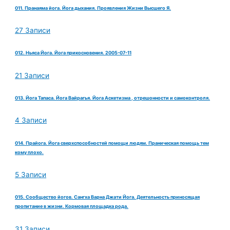
011. Пранаяма йога. Йога дыхания. Проявления Жизни Высшего Я.
27 Записи
012. Ньяса Йога. Йога прикосновения. 2005-07-11
21 Записи
013. Йога Тапаса. Йога Вайрагья. Йога Аскетизма , отрешонности и самоконтроля.
4 Записи
014. Прайога. Йога сверхспособностей помощи людям. Праническая помощь тем
кому плохо.
5 Записи
015. Сообщество йогов. Сангха Варна Джати Йога. Деятельность приносящая
пропитание в жизни. Кормовая площадка рода.
31 Записи