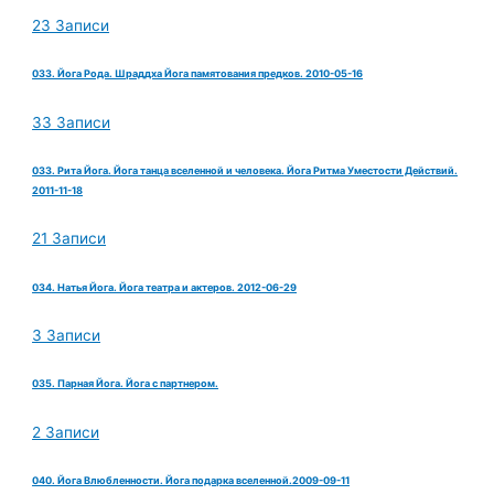
23 Записи
033. Йога Рода. Шраддха Йога памятования предков. 2010-05-16
33 Записи
033. Рита Йога. Йога танца вселенной и человека. Йога Ритма Уместости Действий.
2011-11-18
21 Записи
034. Натья Йога. Йога театра и актеров. 2012-06-29
3 Записи
035. Парная Йога. Йога с партнером.
2 Записи
040. Йога Влюбленности. Йога подарка вселенной.2009-09-11