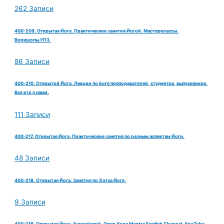
262 Записи
400-209. Открытая Йога. Практические занятия Йогой. Мастерклассы.
Воркшопы.УПЗ.
86 Записи
400-210. Открытой Йога. Лекции по йоге преподавателей, студентов, выпускников.
Все кто с нами.
111 Записи
400-217. Открытая Йога. Практические занятия по разным аспектам Йоги.
48 Записи
400-218. Открытая Йога. Занятия по Хатха Йоге.
9 Записи
400-219. Открытая Йога. Английский. Open Yoga Mantra English Channal. YouTube