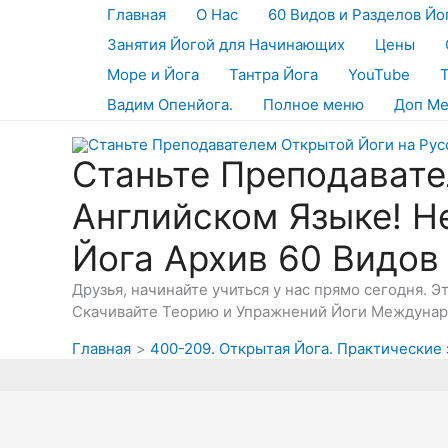
Перейти
Главная
О Нас
60 Видов и Разделов Йо
к
Занятия Йогой для Начинающих
Цены
содержимому
Море и Йога
Тантра Йога
YouTube
Вадим Опенйога.
Полное меню
Доп М
Станьте Преподавате
Английском Языке! Н
Йога Архив 60 Видов
Друзья, начинайте учиться у нас прямо сегодня. 
Скачивайте Теорию и Упражнений Йоги Междунаро
Главная
400-209. Открытая Йога. Практические