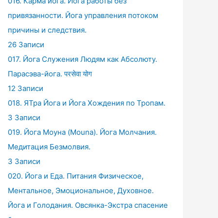
016. Карма йога. Йога работы без
привязанности. Йога управления потоком
причины и следствия.
26 Записи
017. Йога Служения Людям как Абсолюту.
Парасэва-йога. परसेवा योग
12 Записи
018. ЯТра Йога и Йога Хождения по Тропам.
3 Записи
019. Йога Моуна (Mouna). Йога Молчания.
Медитация Безмолвия.
3 Записи
020. Йога и Еда. Питания Физическое,
Ментальное, Эмоциональное, Духовное.
Йога и Голодания. Овсянка-Экстра спасение