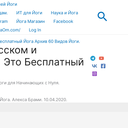
лей Йоги
Поис
дам.
ИТ для Йоги
Наука и Йога
gram
Йога Магазин
Facebook
aOm.com/
Log In
сском и
! Это Бесплатный
Йоги для Начинающих с Нуля.
Йога. Алекса Брами. 10.04.2020.