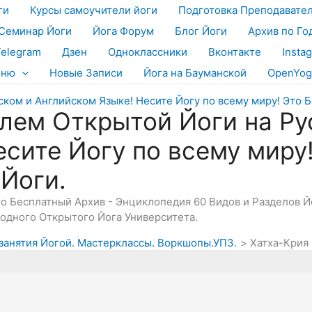
ги
Курсы самоучители йоги
Подготовка Преподавате
Семинар Йоги
Йога Форум
Блог Йоги
Архив по Го
Telegram
Дзен
Одноклассники
Вконтакте
Insta
еню
Новые Записи
Йога на Бауманской
OpenYog
лем Открытой Йоги на Ру
есите Йогу по всему миру
 Йоги.
Это Бесплатный Архив - Энциклопедия 60 Видов и Разделов 
дного Открытого Йога Университета.
 занятия Йогой. Мастерклассы. Воркшопы.УПЗ.
Хатха-Крия 