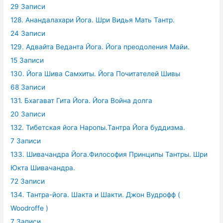
29 Записи
128. Анандалахари Йога. Шри Видья Мать Тантр.
24 Записи
129. Адвайта Веданта Йога. Йога преодоления Майи.
15 Записи
130. Йога Шива Самхиты. Йога Почитателей Шивы
68 Записи
131. Бхагават Гита Йога. Йога Война долга
20 Записи
132. Тибетская йога Наропы.Тантра Йога буддизма.
7 Записи
133. Шивачандра Йога.Философия Принципы Тантры. Шри
Юкта Шивачандра.
72 Записи
134. Тантра-йога. Шакта и Шакти. Джон Вудрофф (
Woodroffe )
7 Записи