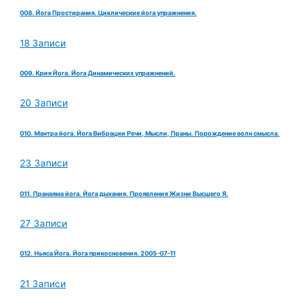
008. Йога Простирания. Циклические йога упражнения.
18 Записи
009. Крия Йога. Йога Динамических упражнений.
20 Записи
010. Мантра йога. Йога Вибрации Речи, Мысли, Праны. Порождение волн смысла.
23 Записи
011. Пранаяма йога. Йога дыхания. Проявления Жизни Высшего Я.
27 Записи
012. Ньяса Йога. Йога прикосновения. 2005-07-11
21 Записи