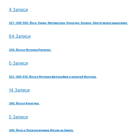
4 Записи
321.-300-505. Йога, Наука, Математика, Культура. Космос. Критическое мышление.
64 Записи
330. Йога и История Религии.
0 Записи
331.-300-510. Йога и История философии и религий Востока.
14 Записи
340. Йога и Культура.
0 Записи
340. Йоги и Происхождение Жизни на Земле.