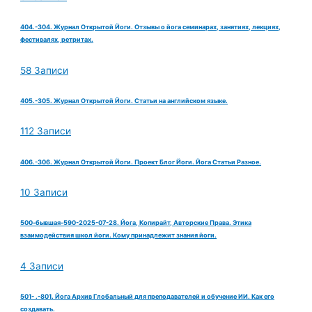
404.-304. Журнал Открытой Йоги. Отзывы о йога семинарах, занятиях, лекциях,
фестивалях, ретритах.
58 Записи
405.-305. Журнал Открытой Йоги. Статьи на английском языке.
112 Записи
406.-306. Журнал Открытой Йоги. Проект Блог Йоги. Йога Статьи Разное.
10 Записи
500-бывшая-590-2025-07-28. Йога, Копирайт, Авторские Права. Этика
взаимодействия школ йоги. Кому принадлежит знания йоги.
4 Записи
501- .-801. Йога Архив Глобальный для преподавателей и обучение ИИ. Как его
создавать.