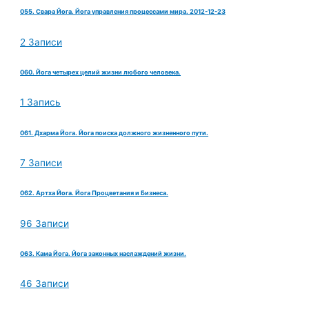
055. Свара Йога. Йога управления процессами мира. 2012-12-23
2 Записи
060. Йога четырех целий жизни любого человека.
1 Запись
061. Дхарма Йога. Йога поиска должного жизненного пути.
7 Записи
062. Артха Йога. Йога Процветания и Бизнеса.
96 Записи
063. Кама Йога. Йога законных наслаждений жизни.
46 Записи