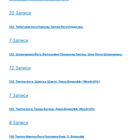
20 Записи
132. Тибетская йога Наропы.Тантра Йога буддизма.
7 Записи
133. Шивачандра Йога.Философия Принципы Тантры. Шри Юкта Шивачандра.
72 Записи
134. Тантра-йога. Шакта и Шакти. Джон Вудрофф ( Woodroffe )
7 Записи
135. Тантра йога. Гимны Богине. Джон Вудрофф. Woodroffe
8 Записи
136.Тантра-Мантра Йога Гирлянда букв. Д. Вудрофф