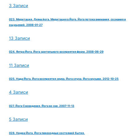
3 Записи
023. Медитация. Дхяна йога. Медитация в Йоге. Йога потока внимания, сознания и
ощущений. 2008-01-27
13 Записи
024. Янтра Йога. Йога зрительного восприятия форм. 2008-06-29
11 Записи
025. Нада Йога. Йога восприятия звука. Йога слуха. Йога музыки. 2012-10-25
4 Записи
027. Йога Сновидения. Йога во сне. 2007-11-13
5 Записи
028. Нидра Йога. Йога переходных состояний бытия.