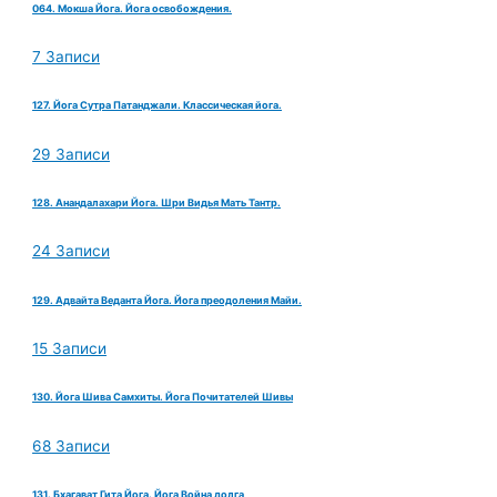
064. Мокша Йога. Йога освобождения.
7 Записи
127. Йога Сутра Патанджали. Классическая йога.
29 Записи
128. Анандалахари Йога. Шри Видья Мать Тантр.
24 Записи
129. Адвайта Веданта Йога. Йога преодоления Майи.
15 Записи
130. Йога Шива Самхиты. Йога Почитателей Шивы
68 Записи
131. Бхагават Гита Йога. Йога Война долга