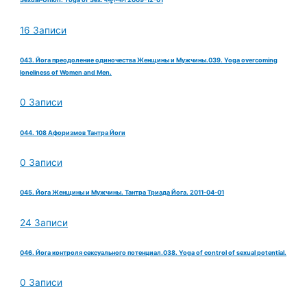
16 Записи
043. Йога преодоление одиночества Женщины и Мужчины.039. Yoga overcoming
loneliness of Women and Men.
0 Записи
044. 108 Афоризмов Тантра Йоги
0 Записи
045. Йога Женщины и Мужчины. Тантра Триада Йога. 2011-04-01
24 Записи
046. Йога контроля сексуального потенциал.038. Yoga of control of sexual potential.
0 Записи