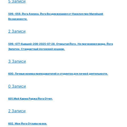
5 Записи
599.-059. Йога Ахимса. Йога Воздерживания от Насилия при Малейшей
Возможности.
2 Записи
599.-077-бывший-208-2025-07-28. Открытая Йога . Не причинения вреда. Йога
Эмпатии. Стандартный йоговский кошмар.
3 Записи
600. Личные номера преподавателей и студентов для личной деятельности.
0 Записи
601.Мой Карма Раджа Йога Отчет.
2 Записи
602. Мои Йога Отзывы на все.