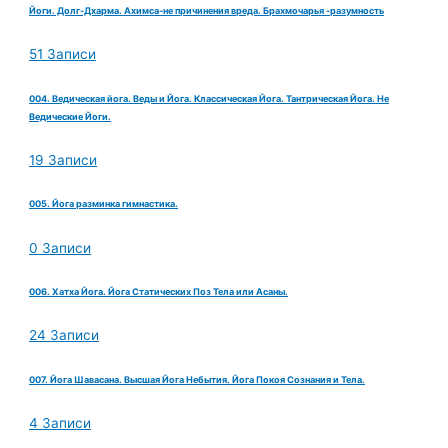
Йоги. Долг-Дхарма. Ахимса-не причинения вреда. Брахмочарья -разумность
51 Записи
004. Ведическая йога. Веды и Йога. Классическая Йога. Тантрическая Йога. Не
Ведические Йоги.
19 Записи
005. Йога разминка гимнастика.
0 Записи
006. Хатха Йога. Йога Статических Поз Тела или Асаны.
24 Записи
007. Йога Шавасана. Высшая Йога Небытия. Йога Покоя Сознания и Тела.
4 Записи