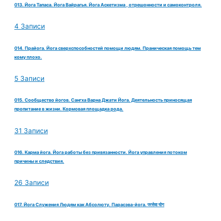
013. Йога Тапаса. Йога Вайрагья. Йога Аскетизма , отрешонности и самоконтроля.
4 Записи
014. Прайога. Йога сверхспособностей помощи людям. Праническая помощь тем
кому плохо.
5 Записи
015. Сообщество йогов. Сангха Варна Джати Йога. Деятельность приносящая
пропитание в жизни. Кормовая площадка рода.
31 Записи
016. Карма йога. Йога работы без привязанности. Йога управления потоком
причины и следствия.
26 Записи
017. Йога Служения Людям как Абсолюту. Парасэва-йога. परसेवा योग