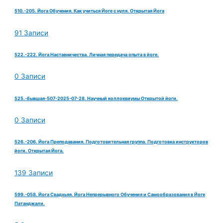
510.-205. Йога Обучения. Как учиться Йоге с нуля. Открытая Йога
91 Записи
522.-222. Йога Наставничества. Личная передача опыта в йоге.
0 Записи
525.-бывшая-507-2025-07-28. Научный коллоквиумы Открытой йоги.
0 Записи
526.-206. Йога Преподавания. Подготовительная группа. Подготовка инструкторов
йоги. Открытая Йога.
139 Записи
599.-058. Йога Свадхьяя. Йога Непрерывного Обучения и Самообразования в Йоге
Патанджали.