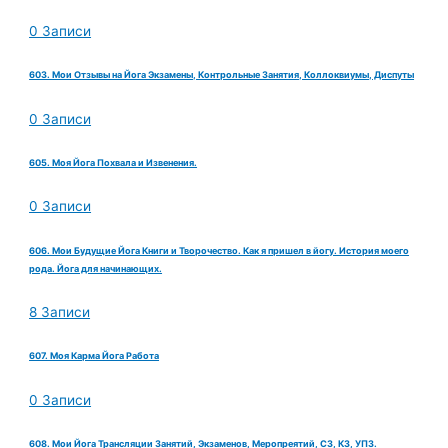
0 Записи
603. Мои Отзывы на Йога Экзамены, Контрольные Занятия, Коллоквиумы, Диспуты
0 Записи
605. Моя Йога Похвала и Извенения.
0 Записи
606. Мои Будущие Йога Книги и Творочество. Как я пришел в йогу. История моего
рода. Йога для начинающих.
8 Записи
607. Моя Карма Йога Работа
0 Записи
608. Мои Йога Трансляции Занятий, Экзаменов, Меропреятий, СЗ, КЗ, УПЗ.