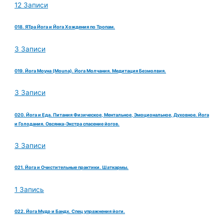
12 Записи
018. ЯТра Йога и Йога Хождения по Тропам.
3 Записи
019. Йога Моуна (Mouna). Йога Молчания. Медитация Безмолвия.
3 Записи
020. Йога и Еда. Питания Физическое, Ментальное, Эмоциональное, Духовное. Йога
и Голодания. Овсянка-Экстра спасение йогов.
3 Записи
021. Йога и Очистительные практики. Шаткармы.
1 Запись
022. Йога Мудр и Бандх. Спец упражнения йоги.