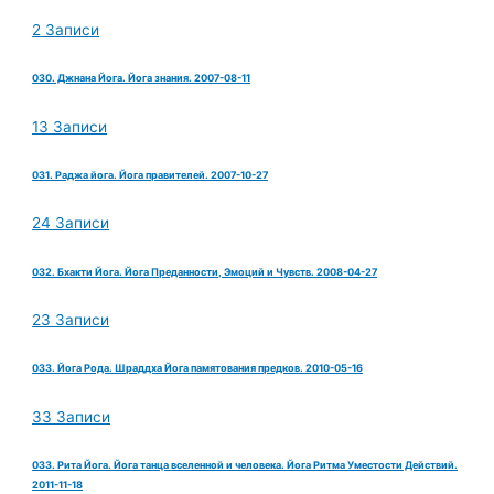
2 Записи
030. Джнана Йога. Йога знания. 2007-08-11
13 Записи
031. Раджа йога. Йога правителей. 2007-10-27
24 Записи
032. Бхакти Йога. Йога Преданности, Эмоций и Чувств. 2008-04-27
23 Записи
033. Йога Рода. Шраддха Йога памятования предков. 2010-05-16
33 Записи
033. Рита Йога. Йога танца вселенной и человека. Йога Ритма Уместости Действий.
2011-11-18