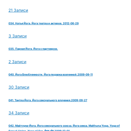
21 Записи
034. Натья Йога. Йога театра и актеров. 2012-06-29
3 Записи
035. Парная Йога. Йога с партнером.
2 Записи
040. Йога Влюбленности. Йога подарка вселенной.2009-09-11
30 Записи
041. Тантра Йога. Йога сексуального влечения.2009-09-27
34 Записи
042. Майтхуна-Йога. Йога сексуального союза. Йога секса. Maithuna Yoga. Yoga of
Sexual-Union. Yoga of Sex. मैथुन-योग 2009-12-01