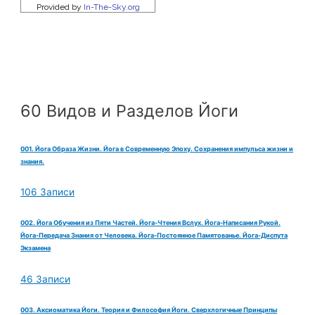
60 Видов и Разделов Йоги
001. Йога Образа Жизни. Йога в Современную Эпоху. Сохранения импульса жизни и
знания.
106 Записи
002. Йога Обучения из Пяти Частей. Йога-Чтения Вслух. Йога-Написания Рукой.
Йога-Передача Знания от Человека. Йога-Постоянное Памятованье. Йога-Диспута
Экзамена
46 Записи
003. Аксиоматика Йоги. Теория и Философия Йоги. Сверхлогичные Принципы