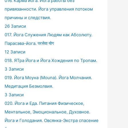
016. Карма йога. Йога работы без
привязанности. Йога управления потоком
причины и следствия.
26 Записи
017. Йога Служения Людям как Абсолюту.
Парасэва-йога. परसेवा योग
12 Записи
018. ЯТра Йога и Йога Хождения по Тропам.
3 Записи
019. Йога Моуна (Mouna). Йога Молчания.
Медитация Безмолвия.
3 Записи
020. Йога и Еда. Питания Физическое,
Ментальное, Эмоциональное, Духовное.
Йога и Голодания. Овсянка-Экстра спасение