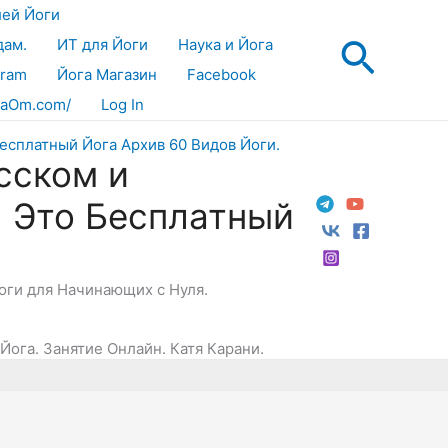
лей Йоги
Поис
дам.
ИТ для Йоги
Наука и Йога
gram
Йога Магазин
Facebook
aOm.com/
Log In
сском и
! Это Бесплатный
Йоги для Начинающих с Нуля.
 Йога. Занятие Онлайн. Катя Карани.