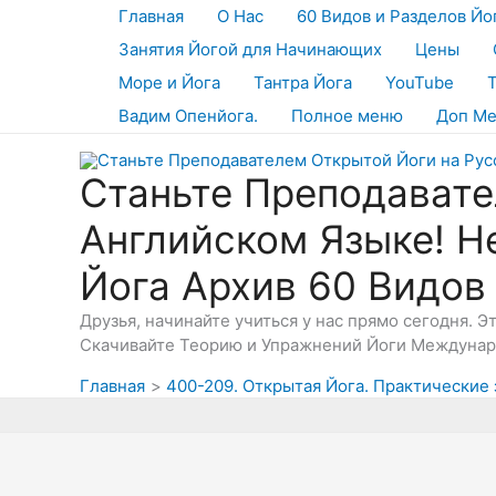
Перейти
Главная
О Нас
60 Видов и Разделов Йо
к
Занятия Йогой для Начинающих
Цены
содержимому
Море и Йога
Тантра Йога
YouTube
Вадим Опенйога.
Полное меню
Доп М
Станьте Преподавате
Английском Языке! Н
Йога Архив 60 Видов
Друзья, начинайте учиться у нас прямо сегодня. 
Скачивайте Теорию и Упражнений Йоги Междунаро
Главная
400-209. Открытая Йога. Практические