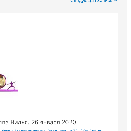
Следующая Запись
→
па Видья. 26 января 2020.
я Йогой. Мастерклассы. Воркшопы.УПЗ.
/ От
Алёна