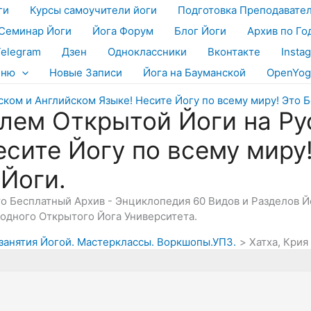
ги
Курсы самоучители йоги
Подготовка Преподавате
Семинар Йоги
Йога Форум
Блог Йоги
Архив по Го
Telegram
Дзен
Одноклассники
Вконтакте
Insta
еню
Новые Записи
Йога на Бауманской
OpenYog
лем Открытой Йоги на Ру
есите Йогу по всему миру
 Йоги.
Это Бесплатный Архив - Энциклопедия 60 Видов и Разделов 
дного Открытого Йога Университета.
 занятия Йогой. Мастерклассы. Воркшопы.УПЗ.
Хатха, Крия