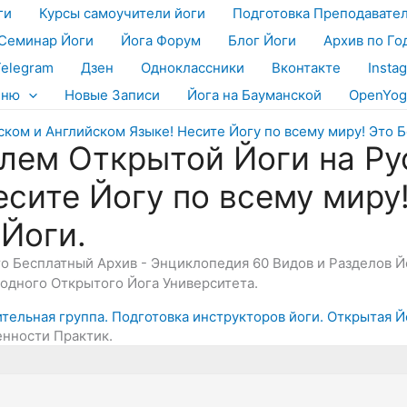
ги
Курсы самоучители йоги
Подготовка Преподавате
Семинар Йоги
Йога Форум
Блог Йоги
Архив по Го
Telegram
Дзен
Одноклассники
Вконтакте
Insta
еню
Новые Записи
Йога на Бауманской
OpenYog
лем Открытой Йоги на Ру
есите Йогу по всему миру
 Йоги.
Это Бесплатный Архив - Энциклопедия 60 Видов и Разделов 
дного Открытого Йога Университета.
ительная группа. Подготовка инструкторов йоги. Открытая Й
енности Практик.