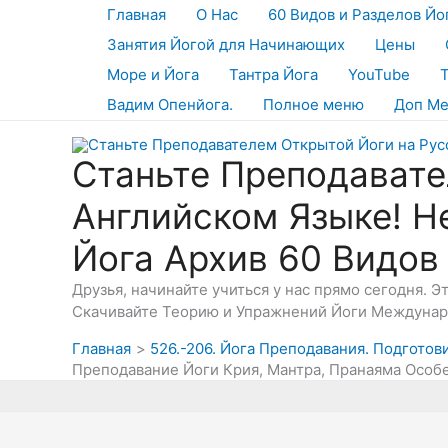
Перейти
Главная
О Нас
60 Видов и Разделов Йо
к
Занятия Йогой для Начинающих
Цены
содержимому
Море и Йога
Тантра Йога
YouTube
Вадим Опенйога.
Полное меню
Доп М
Станьте Преподавате
Английском Языке! Н
Йога Архив 60 Видов
Друзья, начинайте учиться у нас прямо сегодня. 
Скачивайте Теорию и Упражнений Йоги Междунаро
Главная
526.-206. Йога Преподавания. Подготов
Преподавание Йоги Крия, Мантра, Пранаяма Особ