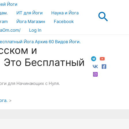
лей Йоги
Поис
дам.
ИТ для Йоги
Наука и Йога
gram
Йога Магазин
Facebook
aOm.com/
Log In
сском и
! Это Бесплатный
Йоги для Начинающих с Нуля.
ога.