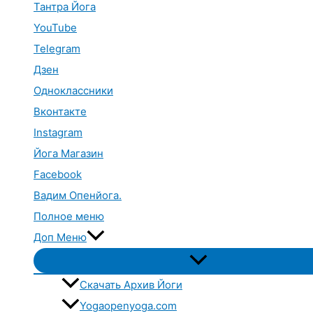
Тантра Йога
YouTube
Telegram
Дзен
Одноклассники
Вконтакте
Instagram
Йога Магазин
Facebook
Вадим Опенйога.
Полное меню
Доп Меню
Переключатель
меню
Скачать Архив Йоги
Yogaopenyoga.com