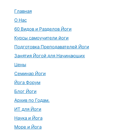
Перейти
к
Главная
содержимому
О Нас
60 Видов и Разделов Йоги
Курсы самоучители йоги
Подготовка Преподавателей Йоги
Занятия Йогой для Начинающих
Цены
Семинар Йоги
Йога Форум
Блог Йоги
Архив по Годам.
ИТ для Йоги
Наука и Йога
Море и Йога