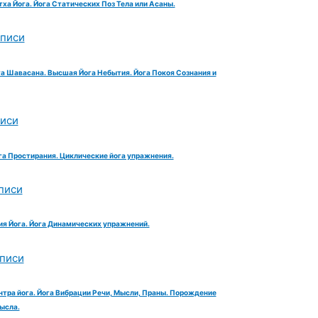
тха Йога. Йога Статических Поз Тела или Асаны.
аписи
га Шавасана. Высшая Йога Небытия. Йога Покоя Сознания и
писи
га Простирания. Циклические йога упражнения.
писи
ия Йога. Йога Динамических упражнений.
аписи
нтра йога. Йога Вибрации Речи, Мысли, Праны. Порождение
ысла.