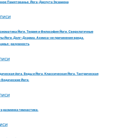
ное Памятованье. Йога-Диспута Экзамена
аписи
сиоматика Йоги. Теория и Философия Йоги. Сверхлогичные
ы Йоги. Долг-Дхарма. Ахимса-не причинения вреда.
чарья -разумность
писи
дическая йога. Веды и Йога. Классическая Йога. Тантрическая
е Ведические Йоги.
писи
га разминка гимнастика.
иси