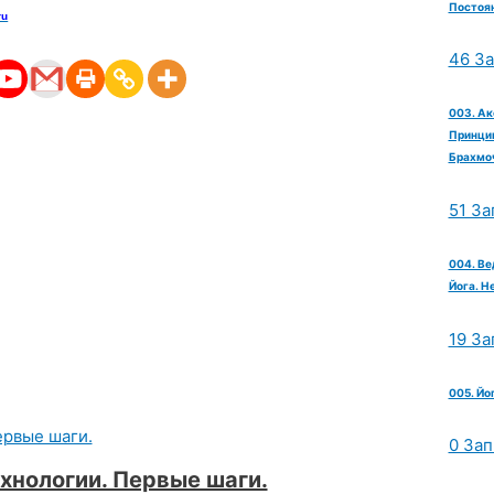
Постоян
ru
46 З
003. Ак
Принцип
Брахмо
51 За
004. Ве
Йога. Н
19 За
005. Йо
0 Зап
хнологии. Первые шаги.