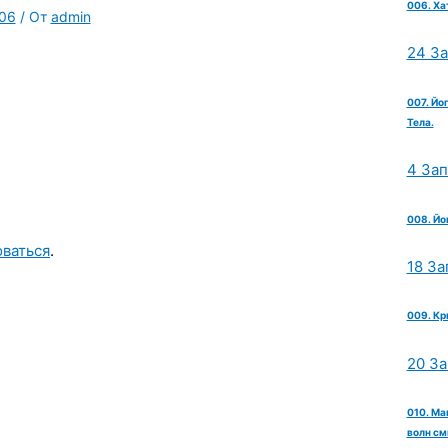
006. Ха
506
/ От
admin
24 З
007. Йо
Тела.
4 За
008. Йо
оваться
.
18 За
009. Кр
20 З
010. Ма
волн см