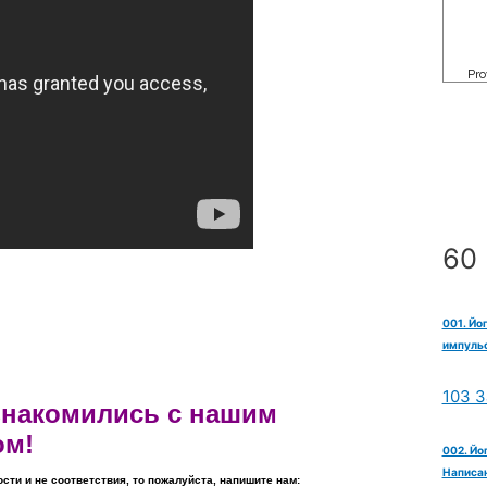
60 
001. Йо
импульс
103 З
ознакомились с нашим
ом!
002. Йо
Написан
ости и не соответствия, то пожалуйста, напишите нам: