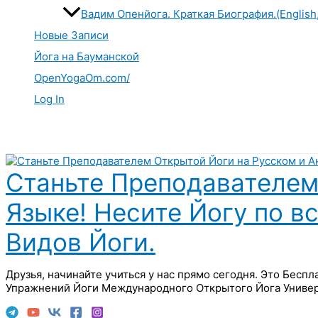
Вадим Опенйога. Краткая Биография.(English
Новые Записи
Йога на Бауманской
OpenYogaOm.com/
Log In
Поиск
Станьте Преподавателем
Языке! Несите Йогу по в
Видов Йоги.
Друзья, начинайте учиться у нас прямо сегодня. Это Бесп
Упражнений Йоги Международного Открытого Йога Универ