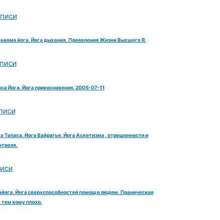
аписи
анаяма йога. Йога дыхания. Проявления Жизни Высшего Я.
аписи
яса Йога. Йога прикосновения. 2005-07-11
писи
га Тапаса. Йога Вайрагья. Йога Аскетизма , отрешонности и
троля.
писи
айога. Йога сверхспособностей помощи людям. Праническая
тем кому плохо.