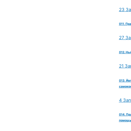
23 З
011. Пр
27 З
012. Нь
21 За
013. Йо
самокон
4 За
014. Пр
помощь 