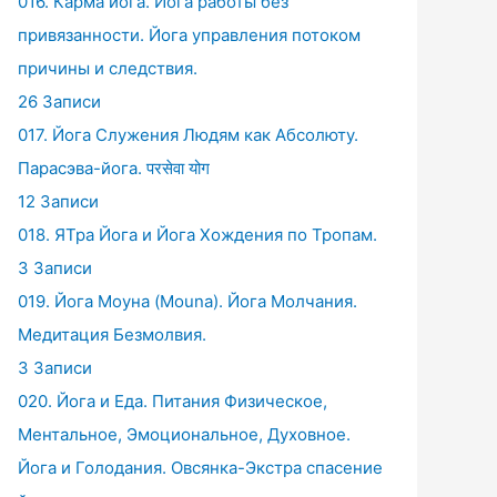
016. Карма йога. Йога работы без
привязанности. Йога управления потоком
причины и следствия.
26 Записи
017. Йога Служения Людям как Абсолюту.
Парасэва-йога. परसेवा योग
12 Записи
018. ЯТра Йога и Йога Хождения по Тропам.
3 Записи
019. Йога Моуна (Mouna). Йога Молчания.
Медитация Безмолвия.
3 Записи
020. Йога и Еда. Питания Физическое,
Ментальное, Эмоциональное, Духовное.
Йога и Голодания. Овсянка-Экстра спасение