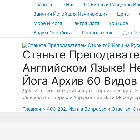
Перейти
Главная
О Нас
60 Видов и Разделов Йо
к
Занятия Йогой для Начинающих
Цены
содержимому
Море и Йога
Тантра Йога
YouTube
Вадим Опенйога.
Полное меню
Доп М
Станьте Преподавате
Английском Языке! Н
Йога Архив 60 Видов
Друзья, начинайте учиться у нас прямо сегодня. 
Скачивайте Теорию и Упражнений Йоги Междунаро
Главная
400-202. Йога в Вопросах и Ответах. От