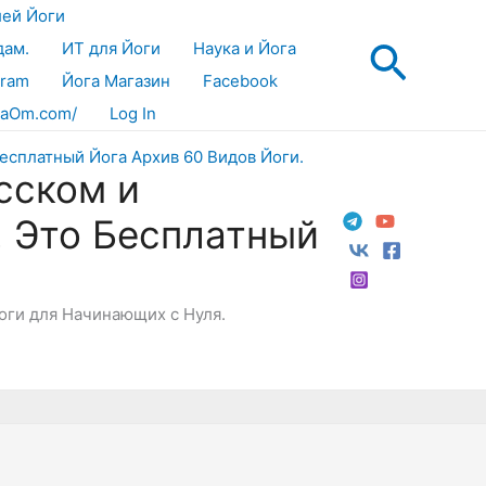
лей Йоги
Поис
дам.
ИТ для Йоги
Наука и Йога
gram
Йога Магазин
Facebook
aOm.com/
Log In
сском и
! Это Бесплатный
Йоги для Начинающих с Нуля.