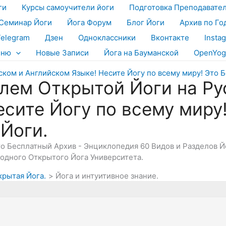
ги
Курсы самоучители йоги
Подготовка Преподавате
Семинар Йоги
Йога Форум
Блог Йоги
Архив по Го
Telegram
Дзен
Одноклассники
Вконтакте
Insta
еню
Новые Записи
Йога на Бауманской
OpenYog
лем Открытой Йоги на Ру
есите Йогу по всему миру
 Йоги.
Это Бесплатный Архив - Энциклопедия 60 Видов и Разделов 
дного Открытого Йога Университета.
крытая Йога.
Йога и интуитивное знание.