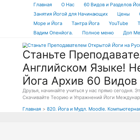
Перейти
Главная
О Нас
60 Видов и Разделов Йо
к
Занятия Йогой для Начинающих
Цены
содержимому
Море и Йога
Тантра Йога
YouTube
Вадим Опенйога.
Полное меню
Доп М
Станьте Преподавате
Английском Языке! Н
Йога Архив 60 Видов
Друзья, начинайте учиться у нас прямо сегодня. 
Скачивайте Теорию и Упражнений Йоги Междунаро
Главная
820. Йога и Мудл. Moodle. Компьютерна