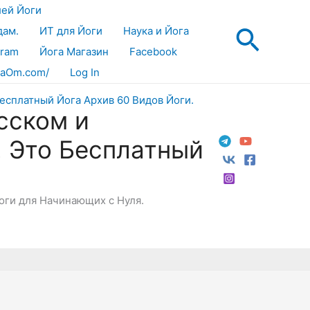
лей Йоги
Поис
дам.
ИТ для Йоги
Наука и Йога
gram
Йога Магазин
Facebook
aOm.com/
Log In
сском и
! Это Бесплатный
Йоги для Начинающих с Нуля.