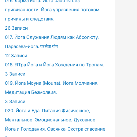
016. Карма йога. Йога работы без
привязанности. Йога управления потоком
причины и следствия.
26 Записи
017. Йога Служения Людям как Абсолюту.
Парасэва-йога. परसेवा योग
12 Записи
018. ЯТра Йога и Йога Хождения по Тропам.
3 Записи
019. Йога Моуна (Mouna). Йога Молчания.
Медитация Безмолвия.
3 Записи
020. Йога и Еда. Питания Физическое,
Ментальное, Эмоциональное, Духовное.
Йога и Голодания. Овсянка-Экстра спасение