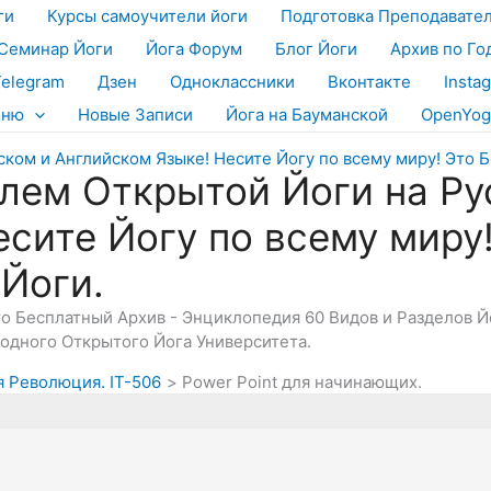
ги
Курсы самоучители йоги
Подготовка Преподавате
Семинар Йоги
Йога Форум
Блог Йоги
Архив по Го
Telegram
Дзен
Одноклассники
Вконтакте
Insta
еню
Новые Записи
Йога на Бауманской
OpenYog
лем Открытой Йоги на Ру
есите Йогу по всему миру
 Йоги.
Это Бесплатный Архив - Энциклопедия 60 Видов и Разделов 
дного Открытого Йога Университета.
я Революция. IT-506
Power Point для начинающих.