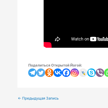
Поделиться Открытой Йогой:
←
Предыдущая Запись