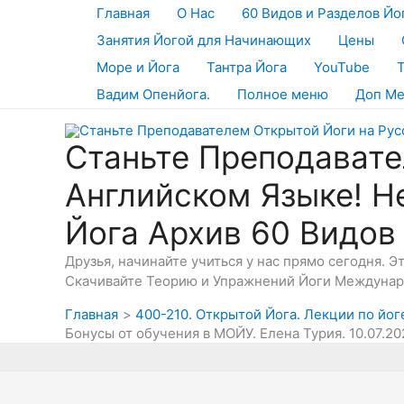
Перейти
Главная
О Нас
60 Видов и Разделов Йо
к
Занятия Йогой для Начинающих
Цены
содержимому
Море и Йога
Тантра Йога
YouTube
Вадим Опенйога.
Полное меню
Доп М
Станьте Преподавате
Английском Языке! Н
Йога Архив 60 Видов
Друзья, начинайте учиться у нас прямо сегодня. 
Скачивайте Теорию и Упражнений Йоги Междунаро
Главная
400-210. Открытой Йога. Лекции по йоге
Бонусы от обучения в МОЙУ. Елена Турия. 10.07.20