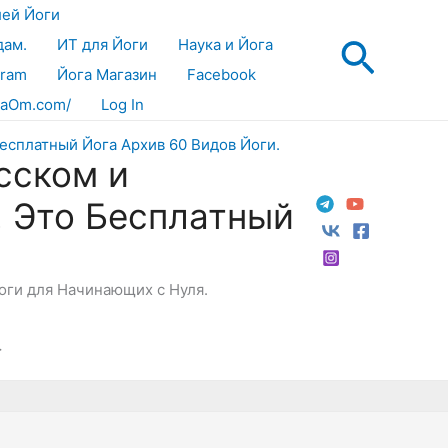
лей Йоги
Поис
дам.
ИТ для Йоги
Наука и Йога
gram
Йога Магазин
Facebook
aOm.com/
Log In
сском и
! Это Бесплатный
Йоги для Начинающих с Нуля.