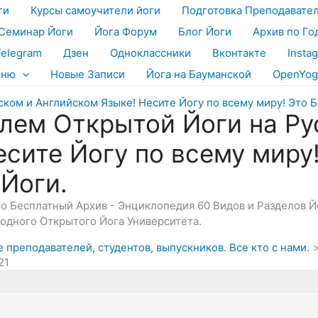
ги
Курсы самоучители йоги
Подготовка Преподавате
Семинар Йоги
Йога Форум
Блог Йоги
Архив по Го
Telegram
Дзен
Одноклассники
Вконтакте
Insta
еню
Новые Записи
Йога на Бауманской
OpenYog
лем Открытой Йоги на Ру
есите Йогу по всему миру
 Йоги.
Это Бесплатный Архив - Энциклопедия 60 Видов и Разделов 
дного Открытого Йога Университета.
 преподавателей, студентов, выпускников. Все кто с нами.
21