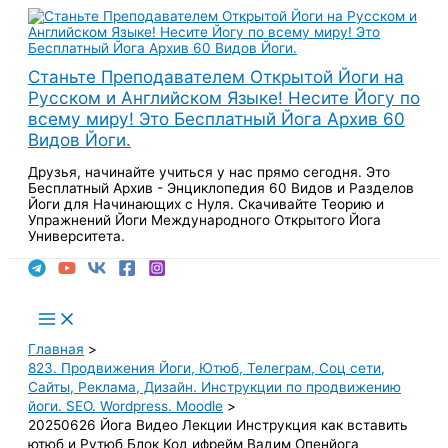
Перейти
к
содержимому
Станьте Преподавателем Открытой Йоги на
Русском и Английском Языке! Несите Йогу по
всему миру! Это Бесплатный Йога Архив 60
Видов Йоги.
Друзья, начинайте учиться у нас прямо сегодня. Это
Бесплатный Архив - Энциклопедия 60 Видов и Разделов
Йоги для Начинающих с Нуля. Скачивайте Теорию и
Упражнений Йоги Международного Открытого Йога
Университета.
Поиск
Main
Menu
Главная
823. Продвижения Йоги, Ютюб, Телеграм, Соц сети,
Сайты, Реклама, Дизайн. Инструкции по продвижению
йоги. SEO. Wordpress. Moodle
20250626 Йога Видео Лекции Инструкция как вставить
ютюб и Рутюб Блок Код ифрейм Вадим Опенйога