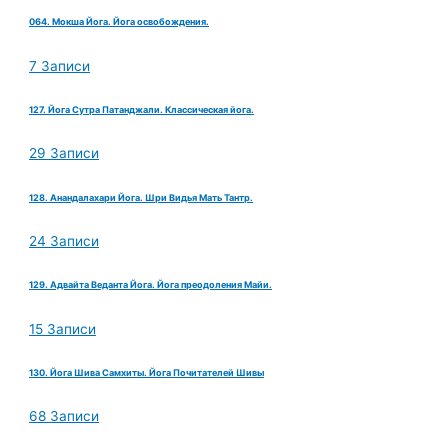
064. Мокша Йога. Йога освобождения.
7 Записи
127. Йога Сутра Патанджали. Классическая йога.
29 Записи
128. Анандалахари Йога. Шри Видья Мать Тантр.
24 Записи
129. Адвайта Веданта Йога. Йога преодоления Майи.
15 Записи
130. Йога Шива Самхиты. Йога Почитателей Шивы
68 Записи