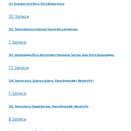
131. Бхагават Гита Йога. Йога Война долга
20 Записи
132. Тибетская йога Наропы.Тантра Йога буддизма.
7 Записи
133. Шивачандра Йога.Философия Принципы Тантры. Шри Юкта Шивачандра.
72 Записи
134. Тантра-йога. Шакта и Шакти. Джон Вудрофф ( Woodroffe )
7 Записи
135. Тантра йога. Гимны Богине. Джон Вудрофф. Woodroffe
8 Записи