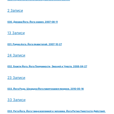
2 Записи
030. Джнана Йога. Йога знания. 2007-08-11
13 Записи
031. Раджа йога. Йога правителей. 2007-10-27
24 Записи
032. Бхакти Йога. Йога Преданности, Эмоций и Чувств. 2008-04-27
23 Записи
033. Йога Рода. Шраддха Йога памятования предков. 2010-05-16
33 Записи
033. Рита Йога. Йога танца вселенной и человека. Йога Ритма Уместости Действий.