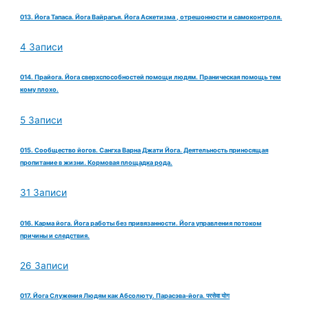
013. Йога Тапаса. Йога Вайрагья. Йога Аскетизма , отрешонности и самоконтроля.
4 Записи
014. Прайога. Йога сверхспособностей помощи людям. Праническая помощь тем
кому плохо.
5 Записи
015. Сообщество йогов. Сангха Варна Джати Йога. Деятельность приносящая
пропитание в жизни. Кормовая площадка рода.
31 Записи
016. Карма йога. Йога работы без привязанности. Йога управления потоком
причины и следствия.
26 Записи
017. Йога Служения Людям как Абсолюту. Парасэва-йога. परसेवा योग