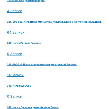
320.-520. Йога для Пенсионеров.
4 Записи
321.-300-505. Йога, Наука, Математика, Культура. Космос. Критическое мышление.
64 Записи
330. Йога и История Религии.
0 Записи
331.-300-510. Йога и История философии и религий Востока.
14 Записи
340. Йога и Культура.
0 Записи
340. Йоги и Происхождение Жизни на Земле.