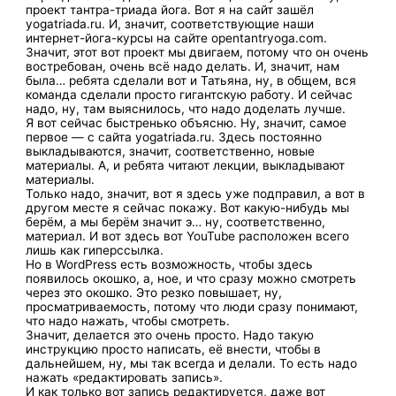
проект тантра-триада йога. Вот я на сайт зашёл
yogatriada.ru. И, значит, соответствующие наши
интернет-йога-курсы на сайте opentantryoga.com.
Значит, этот вот проект мы двигаем, потому что он очень
востребован, очень всё надо делать. И, значит, нам
была… ребята сделали вот и Татьяна, ну, в общем, вся
команда сделали просто гигантскую работу. И сейчас
надо, ну, там выяснилось, что надо доделать лучше.
Я вот сейчас быстренько объясню. Ну, значит, самое
первое — с сайта yogatriada.ru. Здесь постоянно
выкладываются, значит, соответственно, новые
материалы. А, и ребята читают лекции, выкладывают
материалы.
Только надо, значит, вот я здесь уже подправил, а вот в
другом месте я сейчас покажу. Вот какую-нибудь мы
берём, а мы берём значит э… ну, соответственно,
материал. И вот здесь вот YouTube расположен всего
лишь как гиперссылка.
Но в WordPress есть возможность, чтобы здесь
появилось окошко, а, ное, и что сразу можно смотреть
через это окошко. Это резко повышает, ну,
просматриваемость, потому что люди сразу понимают,
что надо нажать, чтобы смотреть.
Значит, делается это очень просто. Надо такую
инструкцию просто написать, её внести, чтобы в
дальнейшем, ну, мы так всегда и делали. То есть надо
нажать «редактировать запись».
И как только вот запись редактируется, даже вот