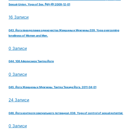
Sexual-Union. Yoga of Sex. मैथुन-योग 2009-12-01
16 Записи
043. Йога преодоление одиночества Женщины и Мужчины.039. Yoga overcoming
loneliness of Women and Men.
0 Записи
044. 108 Афоризмов Тантра Йоги
0 Записи
045. Йога Женщины и Мужчины. Тантра Триада Йога. 2011-04-01
24 Записи
046. Йога контроля сексуального потенциал.038. Yoga of control of sexual potential.
0 Записи