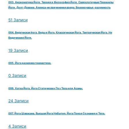
003. Аксиоматика Йоги. Теория и Философия Йоги. Сверхлогичные Принципы
Йоги. Долг-Дхарма. Ахимса-не причинения вреда. Брахмочарья -разумность
51 Записи
004. Ведическая йога. Веды и Йога. Классическая Йога. Тантрическая Йога. Не
Ведические Йоги.
19 Записи
005. Йога разминка гимнастика.
0 Записи
006. Хатха Йога. Йога Статических Поз Тела или Асаны.
24 Записи
007. Йога Шавасана. Высшая Йога Небытия. Йога Покоя Сознания и Тела.
4 Записи