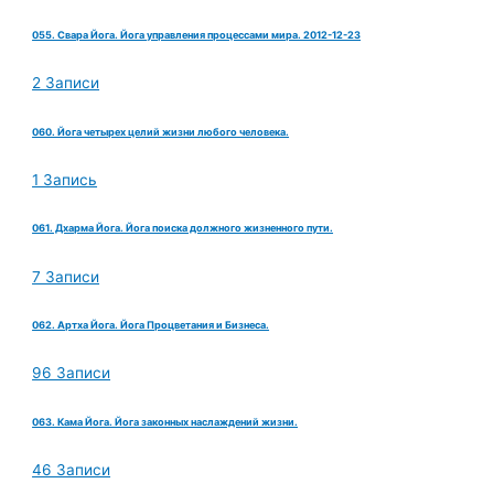
055. Свара Йога. Йога управления процессами мира. 2012-12-23
2 Записи
060. Йога четырех целий жизни любого человека.
1 Запись
061. Дхарма Йога. Йога поиска должного жизненного пути.
7 Записи
062. Артха Йога. Йога Процветания и Бизнеса.
96 Записи
063. Кама Йога. Йога законных наслаждений жизни.
46 Записи