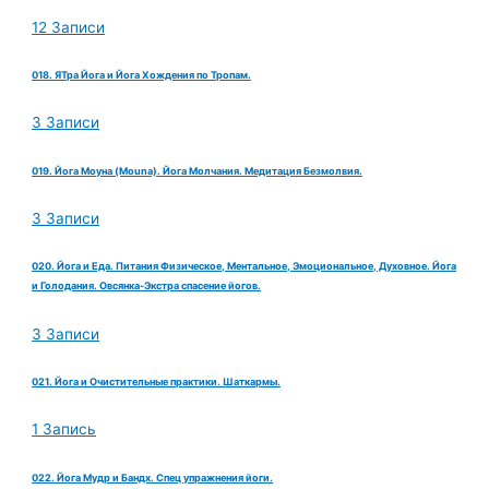
12 Записи
018. ЯТра Йога и Йога Хождения по Тропам.
3 Записи
019. Йога Моуна (Mouna). Йога Молчания. Медитация Безмолвия.
3 Записи
020. Йога и Еда. Питания Физическое, Ментальное, Эмоциональное, Духовное. Йога
и Голодания. Овсянка-Экстра спасение йогов.
3 Записи
021. Йога и Очистительные практики. Шаткармы.
1 Запись
022. Йога Мудр и Бандх. Спец упражнения йоги.