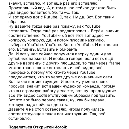
значит, вставлю. И вот ещё раз его вставляю.
Произвольный код. А, и там у нас сейчас должно быть
два видео появиться. Ээ, так-с. Так.
И вот прямо вот с Rutube. Э, так. Ну да. Вот. Вот таким
образом.
Ну давайте тогда ещё раз покажу, как YouTube
вставлять. Тогда ещё раз редактировать. Берём, значит,
соответственно, YouTube-ный вот этот вот адрес —
копирую, копирую, да, и потом плюсик нажимаю,
выбираю YouTube. YouTube. Вот он YouTube. И вставляю
его. Вставить. Вставить и обновить.
Да. И вот у нас сейчас получится вверху один и два
рутюбных варианта. И вообще говоря, если есть ещё
другие варианты с других площадок, то там через iframe
можно точно так же вставлять и всё видно, всё
прекрасно, потому что кто-то через YouTube
предпочитает, кто-то через другие социальные сети.
Вот такая вот инструкция. И поэтому у меня очень
просьба, значит, вот вашей чудесной команде, потому
что вы огромную работу делаете, вот, ну, предыдущие
все эти видео соответствующим образом подправить.
Вот это вот было первое такая, ну, как бы задача,
которую надо сейчас сделать.
Давайте я на стоп остановлю, чтобы получилась
соответствующая такая вот инструкция. Так, всё,
остановлю.
Поделиться Открытой Йогой: