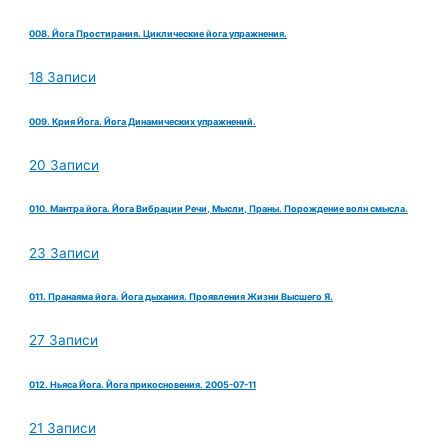
008. Йога Простирания. Циклические йога упражнения.
18 Записи
009. Крия Йога. Йога Динамических упражнений.
20 Записи
010. Мантра йога. Йога Вибрации Речи, Мысли, Праны. Порождение волн смысла.
23 Записи
011. Пранаяма йога. Йога дыхания. Проявления Жизни Высшего Я.
27 Записи
012. Ньяса Йога. Йога прикосновения. 2005-07-11
21 Записи