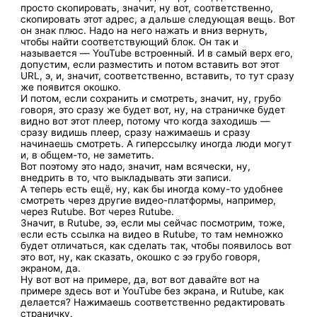
просто скопировать, значит, ну вот, соответственно,
скопировать этот адрес, а дальше следующая вещь. Вот
он знак плюс. Надо на него нажать и вниз вернуть,
чтобы найти соответствующий блок. Он так и
называется — YouTube встроенный. И в самый верх его,
допустим, если разместить и потом вставить вот этот
URL, э, и, значит, соответственно, вставить, то тут сразу
же появится окошко.
И потом, если сохранить и смотреть, значит, ну, грубо
говоря, это сразу же будет вот, ну, на страничке будет
видно вот этот плеер, потому что когда заходишь —
сразу видишь плеер, сразу нажимаешь и сразу
начинаешь смотреть. А гиперссылку иногда люди могут
и, в общем-то, не заметить.
Вот поэтому это надо, значит, нам всячески, ну,
внедрить в то, что выкладывать эти записи.
А теперь есть ещё, ну, как бы иногда кому-то удобнее
смотреть через другие видео-платформы, например,
через Rutube. Вот через Rutube.
Значит, в Rutube, ээ, если мы сейчас посмотрим, тоже,
если есть ссылка на видео в Rutube, то там немножко
будет отличаться, как сделать так, чтобы появилось вот
это вот, ну, как сказать, окошко с ээ грубо говоря,
экраном, да.
Ну вот вот на примере, да, вот вот давайте вот на
примере здесь вот и YouTube без экрана, и Rutube, как
делается? Нажимаешь соответственно редактировать
страничку.