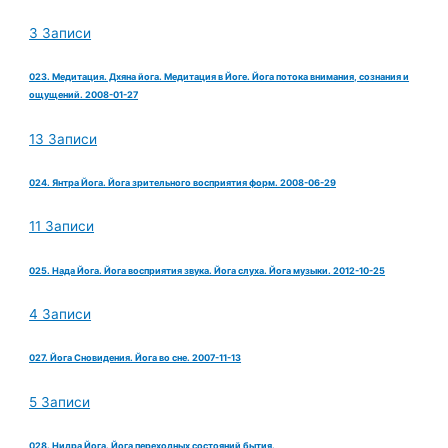
3 Записи
023. Медитация. Дхяна йога. Медитация в Йоге. Йога потока внимания, сознания и
ощущений. 2008-01-27
13 Записи
024. Янтра Йога. Йога зрительного восприятия форм. 2008-06-29
11 Записи
025. Нада Йога. Йога восприятия звука. Йога слуха. Йога музыки. 2012-10-25
4 Записи
027. Йога Сновидения. Йога во сне. 2007-11-13
5 Записи
028. Нидра Йога. Йога переходных состояний бытия.