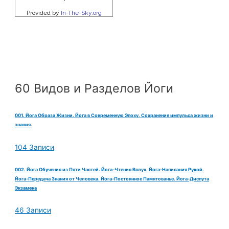
60 Видов и Разделов Йоги
001. Йога Образа Жизни. Йога в Современную Эпоху. Сохранения импульса жизни и
знания.
104 Записи
002. Йога Обучения из Пяти Частей. Йога-Чтения Вслух. Йога-Написания Рукой.
Йога-Передача Знания от Человека. Йога-Постоянное Памятованье. Йога-Диспута
Экзамена
46 Записи