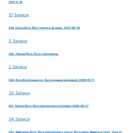
2011-11-18
21 Записи
034. Натья Йога. Йога театра и актеров. 2012-06-29
3 Записи
035. Парная Йога. Йога с партнером.
2 Записи
040. Йога Влюбленности. Йога подарка вселенной.2009-09-11
30 Записи
041. Тантра Йога. Йога сексуального влечения.2009-09-27
34 Записи
042. Майтхуна-Йога. Йога сексуального союза. Йога секса. Maithuna Yoga. Yoga of