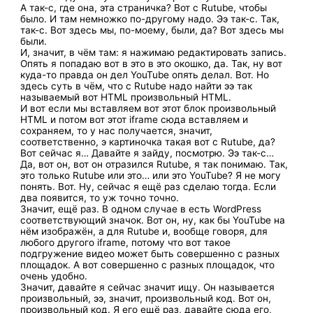
А так-с, где она, эта страничка? Вот с Rutube, чтобы
было. И там немножко по-другому надо. Ээ так-с. Так,
так-с. Вот здесь мы, по-моему, были, да? Вот здесь мы
были.
И, значит, в чём там: я нажимаю редактировать запись.
Опять я попадаю вот в это в это окошко, да. Так, ну вот
куда-то правда он дел YouTube опять делал. Вот. Но
здесь суть в чём, что с Rutube надо найти ээ так
называемый вот HTML произвольный HTML.
И вот если мы вставляем вот этот блок произвольный
HTML и потом вот этот iframe сюда вставляем и
сохраняем, то у нас получается, значит,
соответственно, э картиночка такая вот с Rutube, да?
Вот сейчас я… Давайте я зайду, посмотрю. Ээ так-с…
Да, вот он, вот он отразился Rutube, я так понимаю. Так,
это только Rutube или это… или это YouTube? Я не могу
понять. Вот. Ну, сейчас я ещё раз сделаю тогда. Если
два появится, то уж точно точно.
Значит, ещё раз. В одном случае в есть WordPress
соответствующий значок. Вот он, ну, как бы YouTube на
нём изображён, а для Rutube и, вообще говоря, для
любого другого iframe, потому что вот такое
подгружение видео может быть совершенно с разных
площадок. А вот совершенно с разных площадок, что
очень удобно.
Значит, давайте я сейчас значит ищу. Он называется
произвольный, ээ, значит, произвольный код. Вот он,
произвольный код. Я его ещё раз, давайте сюда его,