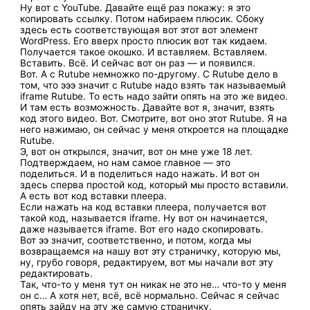
Ну вот с YouTube. Давайте ещё раз покажу: я это
копировать ссылку. Потом набираем плюсик. Сбоку
здесь есть соответствующая вот этот вот элемент
WordPress. Его вверх просто плюсик вот так кидаем.
Получается такое окошко. И вставляем. Вставляем.
Вставить. Всё. И сейчас вот он раз — и появился.
Вот. А с Rutube немножко по-другому. С Rutube дело в
том, что эээ значит с Rutube надо взять так называемый
iframe Rutube. То есть надо зайти опять на это же видео.
И там есть возможность. Давайте вот я, значит, взять
код этого видео. Вот. Смотрите, вот оно этот Rutube. Я на
него нажимаю, он сейчас у меня откроется на площадке
Rutube.
Э, вот он открылся, значит, вот он мне уже 18 лет.
Подтверждаем, но нам самое главное — это
поделиться. И в поделиться надо нажать. И вот он
здесь сперва простой код, который мы просто вставили.
А есть вот код вставки плеера.
Если нажать на код вставки плеера, получается вот
такой код, называется iframe. Ну вот он начинается,
даже называется iframe. Вот его надо скопировать.
Вот ээ значит, соответственно, и потом, когда мы
возвращаемся на нашу вот эту страничку, которую мы,
ну, грубо говоря, редактируем, вот мы начали вот эту
редактировать.
Так, что-то у меня тут он никак не это не… что-то у меня
он с… А хотя нет, всё, всё нормально. Сейчас я сейчас
опять зайду на эту же самую страничку.