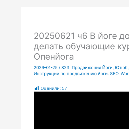
20250621 ч6 В йоге 
делать обучающие ку
Опенйога
2026-01-25
/
823. Продвижения Йоги, Ютюб, 
Инструкции по продвижению йоги. SEO. Wor
Оценили:
57