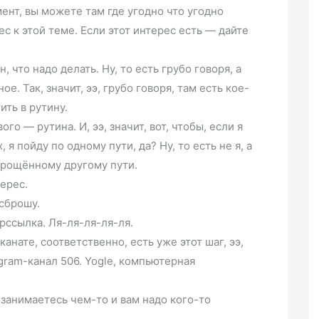
мент, вы можете там где угодно что угодно
рес к этой теме. Если этот интерес есть — дайте
, что надо делать. Ну, то есть грубо говоря, а
ое. Так, значит, ээ, грубо говоря, там есть кое-
ить в рутину.
го — рутина. И, ээ, значит, вот, чтобы, если я
х, я пойду по одному пути, да? Ну, то есть не я, а
прощённому другому пути.
терес.
 сброшу.
ерссылка. Ля-ля-ля-ля-ля.
еканате, соответственно, есть уже этот шаг, ээ,
legram-канал 506. Yogle, компьютерная
 занимаетесь чем-то и вам надо кого-то