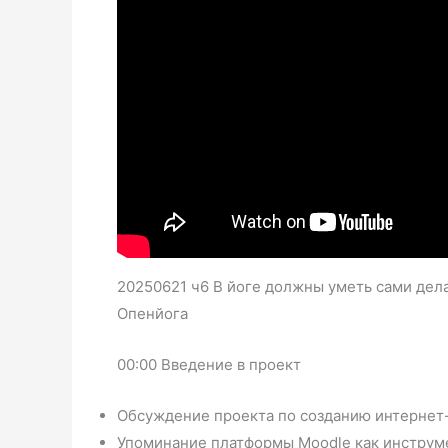
20250621 ч6 В йоге должны уметь сами дел
Опенйога
00:00 Введение в проект
Обсуждение проекта по созданию интернет-
Упоминание платформы Moodle как инструме