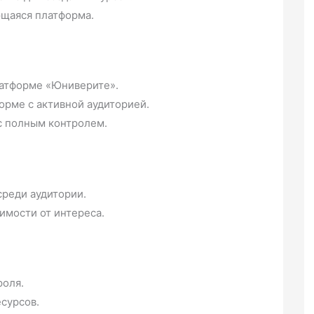
ющаяся платформа.
атформе «Юниверите».
рме с активной аудиторией.
с полным контролем.
среди аудитории.
имости от интереса.
роля.
сурсов.