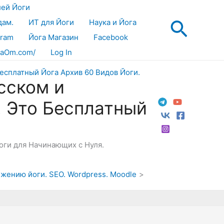
лей Йоги
Поис
дам.
ИТ для Йоги
Наука и Йога
gram
Йога Магазин
Facebook
aOm.com/
Log In
сском и
! Это Бесплатный
Йоги для Начинающих с Нуля.
ижению йоги. SEO. Wordpress. Moodle