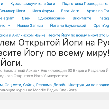
ги
Курсы самоучители йоги
Подготовка Преподавате
Семинар Йоги
Йога Форум
Блог Йоги
Архив по Го
Telegram
Дзен
Одноклассники
Вконтакте
Insta
еню
Новые Записи
Йога на Бауманской
OpenYog
лем Открытой Йоги на Ру
есите Йогу по всему миру
 Йоги.
Это Бесплатный Архив - Энциклопедия 60 Видов и Разделов 
дного Открытого Йога Университета.
, Соц сети, Сайты, Реклама, Дизайн. Инструкции по продв
бучающие курсы на Moodle Вадим Опенйога