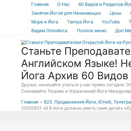
Перейти
Главная
О Нас
60 Видов и Разделов Йо
к
Занятия Йогой для Начинающих
Цены
содержимому
Море и Йога
Тантра Йога
YouTube
Вадим Опенйога.
Полное меню
Доп М
Станьте Преподавате
Английском Языке! Н
Йога Архив 60 Видов
Друзья, начинайте учиться у нас прямо сегодня. 
Скачивайте Теорию и Упражнений Йоги Междунаро
Главная
823. Продвижения Йоги, Ютюб, Телеграм
20250621 ч6 В йоге должны уметь сами делать о