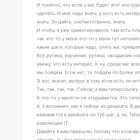
И понятно, что если у вас будет этот инстру
сделать. И мне надо знать, у кого есть инте
знать. Ээ дайте, соответственно, знать.
И чтобы я уже ориентировался, там есть план
так что-то у меня что-то у меня тут непонятн
какие шаги, которые надо, опять же, преврат
Всё рутина, изучение, рутина, овладение ново
увижу, что есть интерес, я, ну, среди вас все
мы пойдём. Если нет, то пойдём по более у
Э, вот, значит, вопрос в том, если есть ли ин
Так, так, так, так. Сейчас я вам гиперссылку
А что-то у меня он не открывается. Это гип
А, я вспомнил, как я сейчас из деканата. В д
называется в деканате он 126 шаг, а, ээ, Te
революция IT.
Давайте я вам перешлю, потому что если вы
обучать, вы без этого никуда не денетесь.