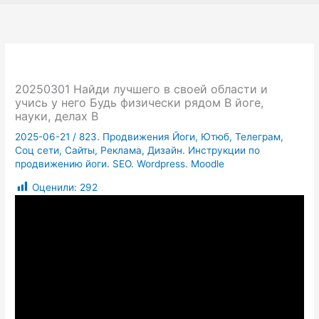
20250301 Найди лучшего в своей области и
учись у него Будь физически рядом В йоге,
науки, делах В
2025-06-21
/
823. Продвижения Йоги, Ютюб, Телеграм,
Соц сети, Сайты, Реклама, Дизайн. Инструкции по
продвижению йоги. SEO. Wordpress. Moodle
Оценили:
292