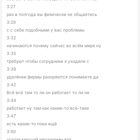
3:27
раз в полгода вы физически не общаетесь
3:29
с с себе подобными у вас проблемы
3:32
начинаются почему сейчас во всём мире ну
3:35
требуют чтобы сотрудники э уходили с
3:39
удалёнки фирмы разоряются понимаете да
3:42
Всё всё там то ли он работает то ли не
3:44
работает ну там как какие-то всё-таки
3:47
есть какие-то пока ещё
3:50
ускользающий механизмы вот