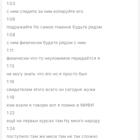
1:03
с ним следите за ним копируйте его
1:06
подражайте Но самое главное Будьте рядом
1:08
с ним физически будете рядом с ним
1:11
физически что-то неуловимое передаётся я
1:13
не могу знать что это но я просто был
1:16
свидетелем этого всего он сегодня жужи
1:19
ком ехали я говорю вот я помню в МИФИ
1:22
ещё на первых курсах там Ну много народу
1:24
поступило там же меси там не так сложно