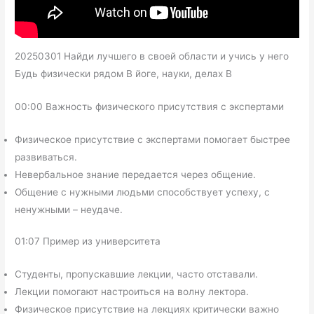
20250301 Найди лучшего в своей области и учись у него
Будь физически рядом В йоге, науки, делах В
00:00 Важность физического присутствия с экспертами
Физическое присутствие с экспертами помогает быстрее
развиваться.
Невербальное знание передается через общение.
Общение с нужными людьми способствует успеху, с
ненужными – неудаче.
01:07 Пример из университета
Студенты, пропускавшие лекции, часто отставали.
Лекции помогают настроиться на волну лектора.
Физическое присутствие на лекциях критически важно