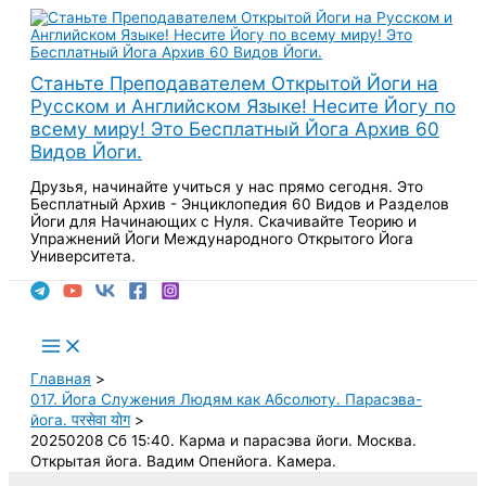
Перейти
к
содержимому
Станьте Преподавателем Открытой Йоги на
Русском и Английском Языке! Несите Йогу по
всему миру! Это Бесплатный Йога Архив 60
Видов Йоги.
Друзья, начинайте учиться у нас прямо сегодня. Это
Бесплатный Архив - Энциклопедия 60 Видов и Разделов
Йоги для Начинающих с Нуля. Скачивайте Теорию и
Упражнений Йоги Международного Открытого Йога
Университета.
Поиск
Main
Menu
Главная
017. Йога Служения Людям как Абсолюту. Парасэва-
йога. परसेवा योग
20250208 Сб 15:40. Карма и парасэва йоги. Москва.
Открытая йога. Вадим Опенйога. Камера.