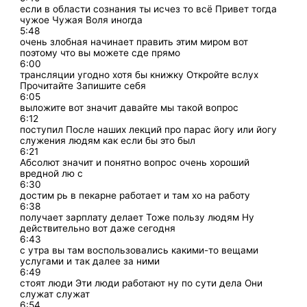
если в области сознания ты исчез то всё Привет тогда
чужое Чужая Воля иногда
5:48
очень злобная начинает править этим миром вот
поэтому что вы можете сде прямо
6:00
трансляции угодно хотя бы книжку Откройте вслух
Прочитайте Запишите себя
6:05
выложите вот значит давайте мы такой вопрос
6:12
поступил После наших лекций про парас йогу или йогу
служения людям как если бы это был
6:21
Абсолют значит и понятно вопрос очень хороший
вредной лю с
6:30
достим рь в пекарне работает и там хо на работу
6:38
получает зарплату делает Тоже пользу людям Ну
действительно вот даже сегодня
6:43
с утра вы там воспользовались какими-то вещами
услугами и так далее за ними
6:49
стоят люди Эти люди работают ну по сути дела Они
служат служат
6:54