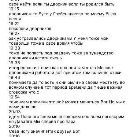
своё найти если ты дворник если ты родился быть
19:15
дворником то Буте у Гребенщикова по-моему была
песня
19:22
поколени дворников
19:27
зах устраивались дворниками У меня тоже мои
товарищи тоже в своё время чтобы
19:33
тоже не попасть под раздачу тоже за тунеядство
дворниками кстати очень
19:38
интересная история как она они там это в Москве
дворниками работали вот при этом там сочиняя стихи
19:46
понимаете да то есть и они были на своём месте Ну во
всяком случае в тот период времени да т ещё важная
оговорка что с
19:54
течением времени это всё может меняться Вот Но мы с
вами дальше
20:03
идём Поня что свом ме поговорим обо всём поговорим
но Давайте Мы сперва про пара
20:10
Сева йогу значит Итак друзья Вот
20:16