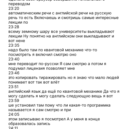
переводом
23:20
автоматическим речи с английской речи на русскую
речь то есть Включаешь и смотришь самые интересные
лекции по
23:28
всему земному шару все университеты выкладывают
лекции Ну понятно на английском они выкладывают и
вот нене
23:35
надо было там по квантовой механике что-то
посмотреть я включил смотрю оно
23:40
мне переводит по-русски Я сам смотрю а потом я
подумал лицензия позволяет мне
23:46
это копировать тиражировать но я знаю что мало людей
понимает вот так вот влёт
23:51
английский язык да ещё по квантовой механике Да что я
могу сделать я могу сделать следующую вещь я вот
23:59
ше установил там пому что ли какая-то программка
называется я сам смотрю и при
24:05
этом записываю я посмотрел А у меня в конце
образовалась запись
24:11