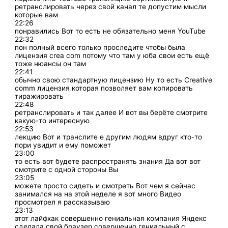
ретранслировать через свой канал те допустим мысли
которые вам
22:26
понравились Вот то есть не обязательно меня YouTube
22:32
пон полный всего только проследите чтобы была
лицензия crea com потому что там у юба свои есть ещё
тоже нюансы он там
22:41
обычно свою стандартную лицензию Ну то есть Creative
comm лицензия которая позволяет вам копировать
тиражировать
22:48
ретранслировать и так далее И вот вы берёте смотрите
какую-то интересную
22:53
лекцию Вот и транслите е другим людям вдруг кто-то
пори увидит и ему поможет
23:00
то есть вот будете распространять знания Да вот вот
смотрите с одной стороны Вы
23:05
можете просто сидеть и смотреть Вот чем я сейчас
занимался на на этой неделе я вот много Видео
просмотрел я рассказываю
23:13
этот лайфхак совершенно гениальная компания Яндекс
сделала свой браузер совершенно гениальный с