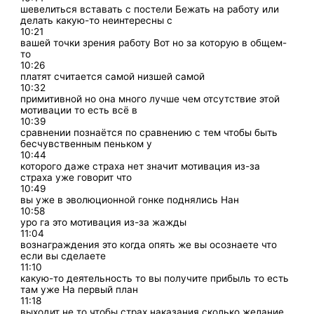
шевелиться вставать с постели Бежать на работу или
делать какую-то неинтересны с
10:21
вашей точки зрения работу Вот но за которую в общем-
то
10:26
платят считается самой низшей самой
10:32
примитивной но она много лучше чем отсутствие этой
мотивации то есть всё в
10:39
сравнении познаётся по сравнению с тем чтобы быть
бесчувственным пеньком у
10:44
которого даже страха нет значит мотивация из-за
страха уже говорит что
10:49
вы уже в эволюционной гонке поднялись Нан
10:58
уро га это мотивация из-за жажды
11:04
вознаграждения это когда опять же вы осознаете что
если вы сделаете
11:10
какую-то деятельность то вы получите прибыль то есть
там уже На первый план
11:18
выходит не то чтобы страх наказания сколько желание