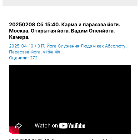
20250208 Сб 15:40. Карма и парасэва йоги.
Москва. Открытая йога. Вадим Опенйога.
Камера.
2025-04-10
/
017. Йога Служения Людям как Абсолюту.
Парасэва-йога. परसेवा योग
Оценили:
272