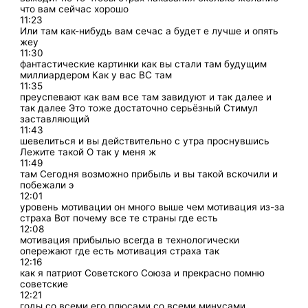
что вам сейчас хорошо
11:23
Или там как-нибудь вам сечас а будет е лучше и опять
жеу
11:30
фантастические картинки как вы стали там будущим
миллиардером Как у вас ВС там
11:35
преуспевают как вам все там завидуют и так далее и
так далее Это тоже достаточно серьёзный Стимул
заставляющий
11:43
шевелиться и вы действительно с утра проснувшись
Лежите такой О так у меня ж
11:49
там Сегодня возможно прибыль и вы такой вскочили и
побежали э
12:01
уровень мотивации он много выше чем мотивация из-за
страха Вот почему все те страны где есть
12:08
мотивация прибылью всегда в технологически
опережают где есть мотивация страха так
12:16
как я патриот Советского Союза и прекрасно помню
советские
12:21
годы со всеми его плюсами со всеми минусами