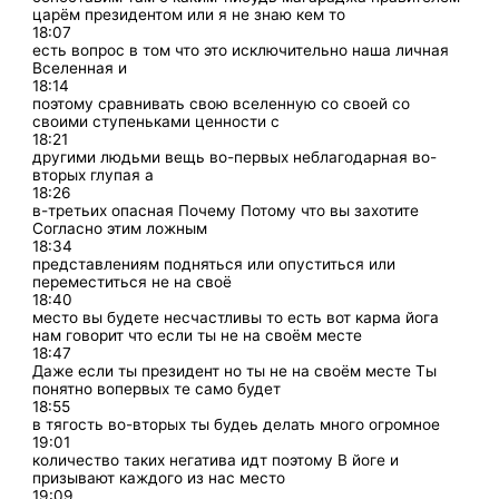
царём президентом или я не знаю кем то
18:07
есть вопрос в том что это исключительно наша личная
Вселенная и
18:14
поэтому сравнивать свою вселенную со своей со
своими ступеньками ценности с
18:21
другими людьми вещь во-первых неблагодарная во-
вторых глупая а
18:26
в-третьих опасная Почему Потому что вы захотите
Согласно этим ложным
18:34
представлениям подняться или опуститься или
переместиться не на своё
18:40
место вы будете несчастливы то есть вот карма йога
нам говорит что если ты не на своём месте
18:47
Даже если ты президент но ты не на своём месте Ты
понятно вопервых те само будет
18:55
в тягость во-вторых ты будеь делать много огромное
19:01
количество таких негатива идт поэтому В йоге и
призывают каждого из нас место
19:09