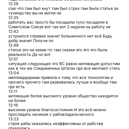
12:29
сою что там был кнут там был страх там была статья за
тунеядство вы не могли не
12:35
работать вас просто бы посадили тупо посадили в
Советском Союзе вот так вот 2 недели на работу не
12:42
устроился справки значит больничного нет всё Будь
добр значит Получи по
12:48
статье это не какие-то там сказки это это это была
реальность Да но вот
12:57
ситуация следующая что ВС равно мотивация допустим
как в тех же Соединенных Штатах где все мечтают стать
13:04
миллиардерами привела к тому что все технологии и
прочего прочего там развивались лучше и вообще там
где есть
13:11
мотивация более высокого уровня общество находится
на более
13:16
высоком уровне благосостояния И это всё можно
проследить начиная с рабовладельческого
13:23
строя рабы оказались неэффективны от рабства
отказались