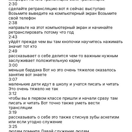
2:30
сделайте ретрансляцию вот я сейчас выступаю
Возьмите выведите на компьютерный экран Возьмите
свой телефон
2:38
направьте на этот компьютерный экран и начинайте
ретранслировать потому что год
2:43
уйдёт прежде чем вы там кнопочки научитесь нажимать
значит тот кто
2:49
рассказывает о себе делится чем-то важным нужным
заслуживает положительную карму
3:00
меньше бардака Вот но это очень тяжелое оказалось
занятие вот знаете
3:07
маленькие дети идут в школу и учатся писать и читать
Это очень тяжело не так
3:12
чтобы вы в первом классе пришли и начали сразу там
писать и читать Вот точно также уметь вести
трансляции
3:19
рассказывать о себе это также стиснув зубы аскетизм
или если угодно служение
3:25
людям помните Давай служение людям