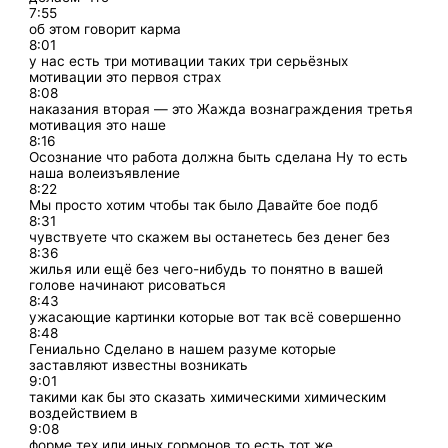
7:55
об этом говорит карма
8:01
у нас есть три мотивации таких три серьёзных
мотивации это первоя страх
8:08
наказания вторая — это Жажда вознаграждения третья
мотивация это наше
8:16
Осознание что работа должна быть сделана Ну то есть
наша волеизъявление
8:22
Мы просто хотим чтобы так было Давайте бое подб
8:31
чувствуете что скажем вы останетесь без денег без
8:36
жилья или ещё без чего-нибудь то понятно в вашей
голове начинают рисоваться
8:43
ужасающие картинки которые вот так всё совершенно
8:48
Гениально Сделано в нашем разуме которые
заставляют известны возникать
9:01
такими как бы это сказать химическими химическим
воздействием в
9:08
форме тех или иных гормонов то есть тот же