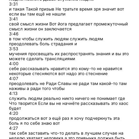
3:31
и такая Такой призыв Не тратьте время зря значит вот
если вы там ещё не нашли
3:41
свой смысл жизни Вот йога предлагает промежуточный
смысл жизни он заключается
3:46
в том чтобы служить людям служить людям
преодолевать боль страдания и
3:53
мучения просвещать их распространять знания и вы это
можете сделать трансляциями
4:00
себе рассказывать нравится это кому-то не нравится
некоторые стесняются вот надо это стеснение
4:07
преодолевать не Ради Славы не ради там какой-то там
наживы а ради того чтобы
4:13
служить людям реально никто ничего не понимает где
Что творится Если вы не начнёте рассказывать это хаос
будет
4:20
продолжаться вот э ещё раз я хочу подчеркнуть эта
боль я по себе знаю вот
4:27
так себя заставить что-то делать в лучшем случае на
неделю хватает человека а это привычка должна быть