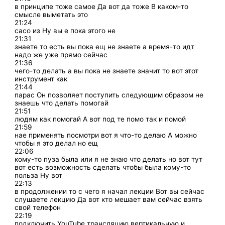
в принципе тоже самое Да вот да тоже В каком-то
смысле выметать это
21:24
сасо из Ну вы е пока этого не
21:31
знаете то есть вы пока ещ не знаете а время-то идт
надо же уже прямо сейчас
21:36
чего-то делать а вы пока не знаете значит то вот этот
инструмент как
21:44
парас Он позволяет поступить следующим образом не
знаешь что делать помогай
21:51
людям как помогай А вот под те помо так и помой
21:59
нае применять посмотри вот я что-то делаю А можно
чтобы я это делал но ещ
22:06
кому-то пуза была или я не знаю что делать но вот тут
вот есть возможность сделать чтобы была кому-то
польза Ну вот
22:13
в продолжении то с чего я начал лекции Вот вы сейчас
слушаете лекцию Да вот кто мешает вам сейчас взять
свой телефон
22:19
подключить YouTube трансляцию вертикальную и