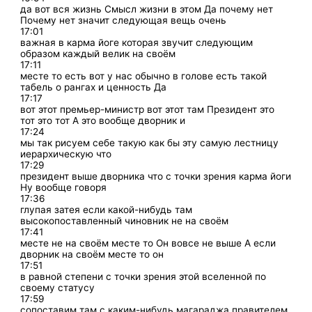
да вот вся жизнь Смысл жизни в этом Да почему нет
Почему нет значит следующая вещь очень
17:01
важная в карма йоге которая звучит следующим
образом каждый велик на своём
17:11
месте то есть вот у нас обычно в голове есть такой
табель о рангах и ценность Да
17:17
вот этот премьер-министр вот этот там Президент это
тот это тот А это вообще дворник и
17:24
мы так рисуем себе такую как бы эту самую лестницу
иерархическую что
17:29
президент выше дворника что с точки зрения карма йоги
Ну вообще говоря
17:36
глупая затея если какой-нибудь там
высокопоставленный чиновник не на своём
17:41
месте не на своём месте то Он вовсе не выше А если
дворник на своём месте то он
17:51
в равной степени с точки зрения этой вселенной по
своему статусу
17:59
сопоставим там с каким-нибудь магараджа правителем