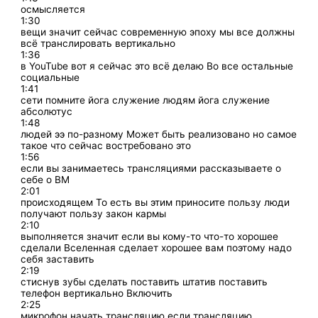
осмысляется
1:30
вещи значит сейчас современную эпоху мы все должны
всё транслировать вертикально
1:36
в YouTube вот я сейчас это всё делаю Во все остальные
социальные
1:41
сети помните йога служение людям йога служение
абсолютус
1:48
людей ээ по-разному Может быть реализовано но самое
такое что сейчас востребовано это
1:56
если вы занимаетесь трансляциями рассказываете о
себе о ВМ
2:01
происходящем То есть вы этим приносите пользу люди
получают пользу закон кармы
2:10
выполняется значит если вы кому-то что-то хорошее
сделали Вселенная сделает хорошее вам поэтому надо
себя заставить
2:19
стиснув зубы сделать поставить штатив поставить
телефон вертикально Включить
2:25
микрофон начать трансляцию если трансляцию