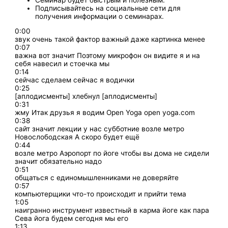
Подписывайтесь на социальные сети для
получения информации о семинарах.
0:00
звук очень такой фактор важный даже картинка менее
0:07
важна вот значит Поэтому микрофон он видите я и на
себя навесил и стоечка мы
0:14
сейчас сделаем сейчас я водички
0:25
[аплодисменты] хлебнул [аплодисменты]
0:31
жму Итак друзья я водим Open Yoga open yoga.com
0:38
сайт значит лекции у нас субботние возле метро
Новослободская А скоро будет ещё
0:44
возле метро Аэропорт по йоге чтобы вы дома не сидели
значит обязательно надо
0:51
общаться с единомышленниками не доверяйте
0:57
компьютерщики что-то происходит и прийти тема
1:05
наигранно инструмент известный в карма йоге как пара
Сева йога будем сегодня мы его
1:13