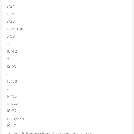
8:24
такс
8:26
такс так
8:59
Ja
10:42
H
12:59
а
13:38
Ja
14:58
так Ja
16:57
загрузка
19:19
друзья Я Вадим Open Yoga open yoga.com