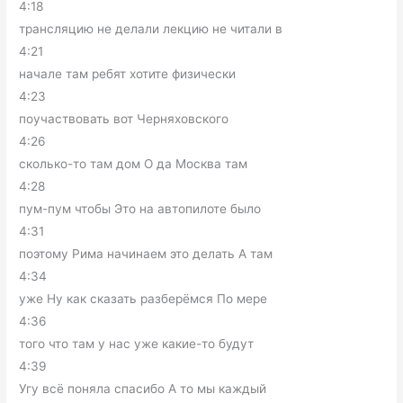
4:18
трансляцию не делали лекцию не читали в
4:21
начале там ребят хотите физически
4:23
поучаствовать вот Черняховского
4:26
сколько-то там дом О да Москва там
4:28
пум-пум чтобы Это на автопилоте было
4:31
поэтому Рима начинаем это делать А там
4:34
уже Ну как сказать разберёмся По мере
4:36
того что там у нас уже какие-то будут
4:39
Угу всё поняла спасибо А то мы каждый