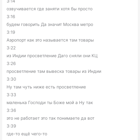
3:14
озвучивается где заняти хотя бы просто
3:16
будем говорить Да значит Москва метро
3:19
Аэропорт как это называется там товары
3:22
из Индии просветление Даго сняли они КЦ
3:26
просветление там вывеска товары из Индии
3:30
Ну там чуть ниже есть просветление
3:33
маленька Господи ты Боже мой а Ну так
3:36
это не работает это так понимаете да вот
3:39
где-то ещё чего-то