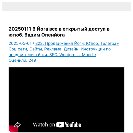
20250111 В Йога все в открытый доступ в
ютюб. Вадим Опенйога
2025-05-01
/
823. Продвижения Йоги, Ютюб, Телеграм,
Соц сети, Сайты, Реклама, Дизайн. Инструкции по
продвижению йоги. SEO. Wordpress. Moodle
Оценили:
249