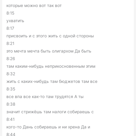
которые можно вот так вот
8:15
ухватить
8:17
присвоить и с этого жить с одной стороны
8:21
это мечта мечта быть олигархом Да быть
8:26
там каким-нибудь неприкосновенным этим
8:32
жить с каких-нибудь там бюджетов там все
8:35
все впа все как-то там трудятся А ты
8:38
значит стрижёшь там налоги собираешь с
8:41
кого-то Дань собираешь и ни хрена Да и
8:44