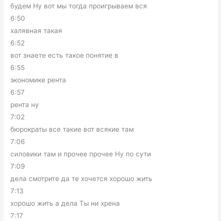
будем Ну вот мы тогда проигрываем вся
6:50
халявная такая
6:52
вот знаете есть такое понятие в
6:55
экономике рента
6:57
рента ну
7:02
бюрократы все такие вот всякие там
7:06
силовики там и прочее прочее Ну по сути
7:09
дела смотрите да те хочется хорошо жить
7:13
хорошо жить а дела Ты ни хрена
7:17