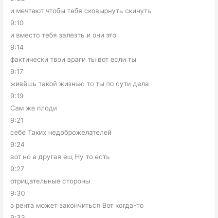
и мечтают чтобы тебя сковырнуть скинуть
9:10
и вместо тебя залезть и они это
9:14
фактически твои враги ты вот если ты
9:17
живёшь такой жизнью то ты по сути дела
9:19
Сам же плоди
9:21
себе Таких недоброжелателей
9:24
вот но а другая ещ Ну то есть
9:27
отрицательные стороны
9:30
э рента может закончиться Вот когда-то
9:33