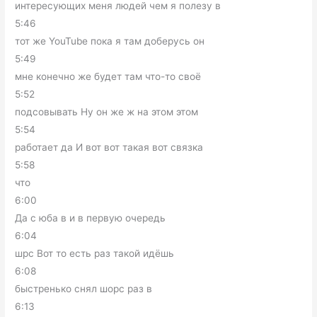
интересующих меня людей чем я полезу в
5:46
тот же YouTube пока я там доберусь он
5:49
мне конечно же будет там что-то своё
5:52
подсовывать Ну он же ж на этом этом
5:54
работает да И вот вот такая вот связка
5:58
что
6:00
Да с юба в и в первую очередь
6:04
шрс Вот то есть раз такой идёшь
6:08
быстренько снял шорс раз в
6:13