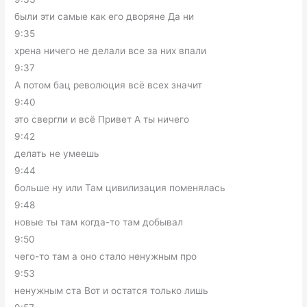
были эти самые как его дворяне Да ни
9:35
хрена ничего не делали все за них впали
9:37
А потом бац революция всё всех значит
9:40
это свергли и всё Привет А ты ничего
9:42
делать не умеешь
9:44
больше ну или Там цивилизация поменялась
9:48
новые ты там когда-то там добывал
9:50
чего-то там а оно стало ненужным про
9:53
ненужным ста Вот и остатся только лишь