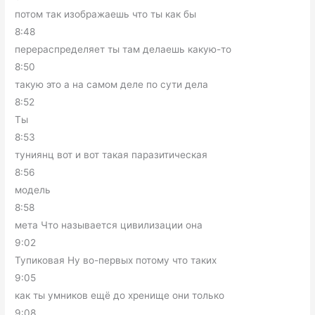
потом так изображаешь что ты как бы
8:48
перераспределяет ты там делаешь какую-то
8:50
такую это а на самом деле по сути дела
8:52
Ты
8:53
туниянц вот и вот такая паразитическая
8:56
модель
8:58
мета Что называется цивилизации она
9:02
Тупиковая Ну во-первых потому что таких
9:05
как ты умников ещё до хренище они только
9:08