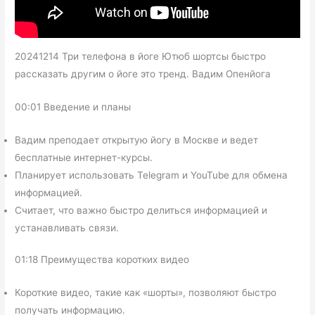
20241214 Три телефона в йоге Ютюб шортсы быстро
рассказать другим о йоге это тренд. Вадим Опенйога
00:01 Введение и планы
Вадим преподает открытую йогу в Москве и ведет
бесплатные интернет-курсы.
Планирует использовать Telegram и YouTube для обмена
информацией.
Считает, что важно быстро делиться информацией и
устанавливать связи.
01:18 Преимущества коротких видео
Короткие видео, такие как «шорты», позволяют быстро
получать информацию.