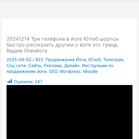
20241214 Три телефона в йоге Ютюб шортсы
быстро рассказать другим о йоге это тренд.
Вадим Опенйога
2025-04-02
/
823. Продвижения Йоги, Ютюб, Телеграм,
Соц сети, Сайты, Реклама, Дизайн. Инструкции по
продвижению йоги. SEO. Wordpress. Moodle
Оценили:
247