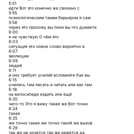
5:51
идти Вот это конечно же связано с
5:55
психологическим таким барьером я сам
5:58
через это прохожу вы пони вы что думаете
6:00
я не чувствую О чём это
6:03
ситуация это новое слово вероятно в
6:07
эволюции
6:09
людей
6:11
и оно требует усилий вспомните Как вы
6:15
учились там писать и читать или как там
6:18
на велосипеде ездить или ещё
6:20
чего-то Это я вижу такая же Вот точно
6:24
такая
6:25
же точно такая же точно такой же вызов
6:29
так же не хочется так же кажется да