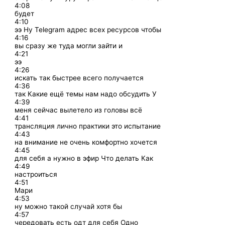
4:08
будет
4:10
ээ Ну Telegram адрес всех ресурсов чтобы
4:16
вы сразу же туда могли зайти и
4:21
ээ
4:26
искать так быстрее всего получается
4:36
так Какие ещё темы нам надо обсудить У
4:39
меня сейчас вылетело из головы всё
4:41
трансляция лично практики это испытание
4:43
на внимание не очень комфортно хочется
4:45
для себя а нужно в эфир Что делать Как
4:49
настроиться
4:51
Мари
4:53
ну можно такой случай хотя бы
4:57
чередовать есть одт для себя Одно