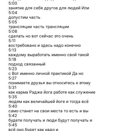
5:00
занятие для себя другое для людей Или
5:04
допустим часть
5:05
трансляции часть трансляции
5:08
сделать но вот сейчас это очень
5:11
востребовано и здесь надо конечно
5:13
каждому выработать именно свой такой
5:18
подход связанный
5:23
с Вот именно личной практикой Да но
5:27
понимаете друзья вы относитесь к этому
5:31
как карма Раджа йога работе как служение
5:35
людям как величайшей йоге и тогда всё
5:40
само станет на свои места то есть и вы
5:42
будете получать и люди будут получать и
5:45
всё оно будет как надо и