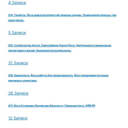
4 Записи
014. Прайога. Йога сверхспособностей помощи людям. Праническая помощь тем
кому плохо.
5 Записи
015. Сообщество йогов. Сангха Варна Джати Йога. Деятельность приносящая
пропитание в жизни. Кормовая площадка рода.
31 Записи
016. Карма йога. Йога работы без привязанности. Йога управления потоком
причины и следствия.
26 Записи
017. Йога Служения Людям как Абсолюту. Парасэва-йога. परसेवा योग
12 Записи