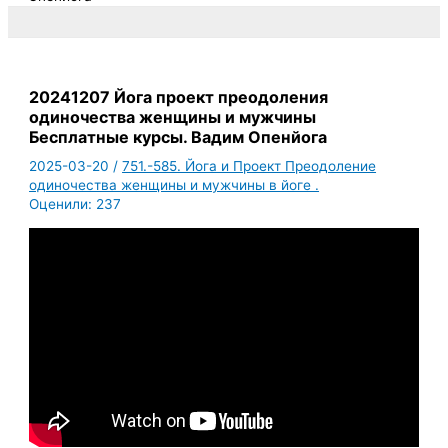
20241207 Йога проект преодоления
одиночества женщины и мужчины
Бесплатные курсы. Вадим Опенйога
2025-03-20
/
751.-585. Йога и Проект Преодоление
одиночества женщины и мужчины в йоге .
Оценили:
237