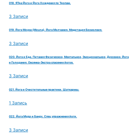
018. ЯТра Йога и Йога Хождения по Тропам.
3 Записи
019. Йога Моуна (Mouna). Йога Молчания. Медитация Безмолвия.
3 Записи
020. Йога и Еда. Питания Физическое, Ментальное, Эмоциональное, Духовное. Йога
и Голодания. Овсянка-Экстра спасение йогов.
3 Записи
021. Йога и Очистительные практики. Шаткармы.
1 Запись
022. Йога Мудр и Бандх. Спец упражнения йоги.
3 Записи