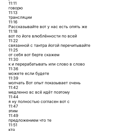
11:11
говорю
11:13
трансляции
11:16
Рассказывайте вот у нас есть опять же
11:18
вот по йоге влюблённости по всей
11:22
связанной с тантра йогой перечитывайте
11:25
от себя вот берте скажем
11:30
к и перерабатывать или слово в слово
11:36
можете если будете
11:39
молчать Вот опыт показывает очень
11:42
медленно вс всё идёт поэтому
11:44
я ну полностью согласен вот с
11:47
этим
11:49
предложением что те
11:51
кто