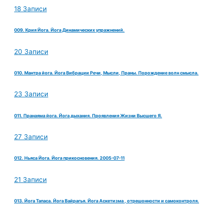
18 Записи
009. Крия Йога. Йога Динамических упражнений.
20 Записи
010. Мантра йога. Йога Вибрации Речи, Мысли, Праны. Порождение волн смысла.
23 Записи
011. Пранаяма йога. Йога дыхания. Проявления Жизни Высшего Я.
27 Записи
012. Ньяса Йога. Йога прикосновения. 2005-07-11
21 Записи
013. Йога Тапаса. Йога Вайрагья. Йога Аскетизма , отрешонности и самоконтроля.