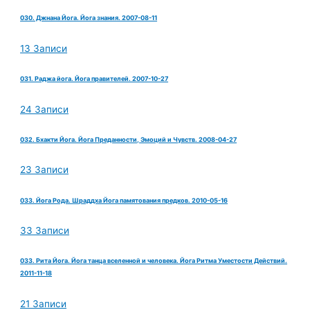
030. Джнана Йога. Йога знания. 2007-08-11
13 Записи
031. Раджа йога. Йога правителей. 2007-10-27
24 Записи
032. Бхакти Йога. Йога Преданности, Эмоций и Чувств. 2008-04-27
23 Записи
033. Йога Рода. Шраддха Йога памятования предков. 2010-05-16
33 Записи
033. Рита Йога. Йога танца вселенной и человека. Йога Ритма Уместости Действий.
2011-11-18
21 Записи