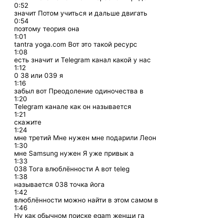
0:52
значит Потом учиться и дальше двигать
0:54
поэтому теория она
1:01
tantra yoga.com Вот это такой ресурс
1:08
есть значит и Telegram канал какой у нас
1:12
0 38 или 039 я
1:16
забыл вот Преодоление одиночества в
1:20
Telegram канале как он называется
1:21
скажите
1:24
мне третий Мне нужен мне подарили Леон
1:30
мне Samsung нужен Я уже привык а
1:33
038 Тога влюблённости А вот teleg
1:38
называется 038 точка йога
1:42
влюблённости можно найти в этом самом в
1:46
Ну как обычном поиске egam женщи га