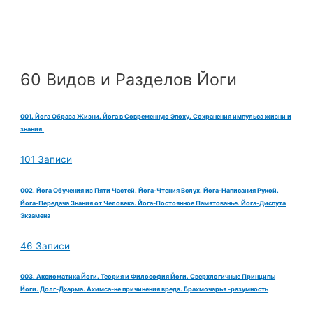
60 Видов и Разделов Йоги
001. Йога Образа Жизни. Йога в Современную Эпоху. Сохранения импульса жизни и
знания.
101 Записи
002. Йога Обучения из Пяти Частей. Йога-Чтения Вслух. Йога-Написания Рукой.
Йога-Передача Знания от Человека. Йога-Постоянное Памятованье. Йога-Диспута
Экзамена
46 Записи
003. Аксиоматика Йоги. Теория и Философия Йоги. Сверхлогичные Принципы
Йоги. Долг-Дхарма. Ахимса-не причинения вреда. Брахмочарья -разумность