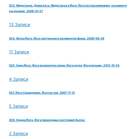
023. Медитация. Дхяна йога. Медитация в Йоге. Йога потока внимания, сознания и
ощущений. 2008-01-27
13 Записи
024. Янтра Йога. Йога зрительного восприятия форм. 2008-06-29
11 Записи
025. Нада Йога. Йога восприятия звука. Йога слуха. Йога музыки. 2012-10-25
4 Записи
027. Йога Сновидения. Йога во сне. 2007-11-13
5 Записи
028. Нидра Йога. Йога переходных состояний бытия.
2 Записи