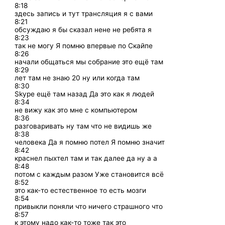
8:18
здесь запись и тут трансляция я с вами
8:21
обсуждаю я бы сказал нене не ребята я
8:23
так не могу Я помню впервые по Скайпе
8:26
начали общаться мы собрание это ещё там
8:29
лет там не знаю 20 ну или когда там
8:30
Skype ещё там назад Да это как я людей
8:34
не вижу как это мне с компьютером
8:36
разговаривать ну там что не видишь же
8:38
человека Да я помню потел Я помню значит
8:42
краснел пыхтел там и так далее да ну а а
8:48
потом с каждым разом Уже становится всё
8:52
это как-то естественное то есть мозги
8:54
привыкли поняли что ничего страшного что
8:57
к этому надо как-то тоже так это