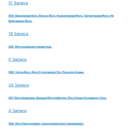
51 Записи
004. Ведическая йога. Веды и Йога. Классическая Йога. Тантрическая Йога. Не
Ведические Йоги.
19 Записи
005. Йога разминка гимнастика.
0 Записи
006. Хатха Йога. Йога Статических Поз Тела или Асаны.
24 Записи
007. Йога Шавасана. Высшая Йога Небытия. Йога Покоя Сознания и Тела.
4 Записи
008. Йога Простирания. Циклические йога упражнения.