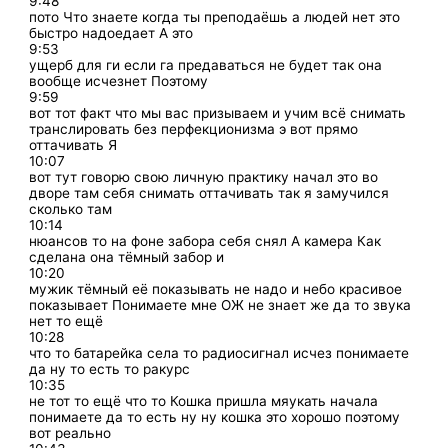
9:48
пото Что знаете когда ты преподаёшь а людей нет это
быстро надоедает А это
9:53
ущерб для ги если га предаваться не будет так она
вообще исчезнет Поэтому
9:59
вот тот факт что мы вас призываем и учим всё снимать
транслировать без перфекционизма э вот прямо
оттачивать Я
10:07
вот тут говорю свою личную практику начал это во
дворе там себя снимать оттачивать так я замучился
сколько там
10:14
нюансов то на фоне забора себя снял А камера Как
сделана она тёмный забор и
10:20
мужик тёмный её показывать не надо и небо красивое
показывает Понимаете мне ОЖ не знает же да то звука
нет то ещё
10:28
что то батарейка села то радиосигнал исчез понимаете
да ну то есть то ракурс
10:35
не тот то ещё что то Кошка пришла мяукать начала
понимаете да то есть ну ну кошка это хорошо поэтому
вот реально