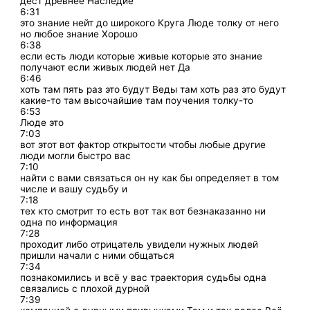
дест древнее Наследие
6:31
это знание нейт до широкого Круга Люде толку от него
но любое знание Хорошо
6:38
если есть люди которые живые которые это знание
получают если живых людей нет Да
6:46
хоть там пять раз это будут Веды там хоть раз это будут
какие-то там высочайшие там поучения толку-то
6:53
Люде это
7:03
вот этот вот фактор открытости чтобы любые другие
люди могли быстро вас
7:10
найти с вами связаться он ну как бы определяет в том
числе и вашу судьбу и
7:18
тех кто смотрит то есть вот так вот безнаказанно ни
одна по информация
7:28
проходит либо отрицатель увидели нужных людей
пришли начали с ними общаться
7:34
познакомились и всё у вас траектория судьбы одна
связались с плохой дурной
7:39