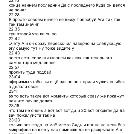
22:16
конца начнём последний Да с последнего Куда он делся
не понял
22:28
Я просто совсем ничего не вижу Попробуй Ага Так так
так там значит
22:35
три второй что ли он по
22:42
счёту А и он сразу перескочил наверно на следующую
эту самую тут Ну тоже видите у
22:48
всего есть свои эти нюансы как как как теперь это
самое тодо медленнее
22:57
пролить туда подбай
23:04
афоризмы чтобы вы ещё раз не повторяли чужих ошибок
а делали свои
23:11
ээ то есть такие вот моменты которые сразу же покажут
вам что лучше делать
23:16
что там не очень а вот вот вот да и 30 вот открыты да да
зач пожалуйста так на
23:23
только вот сюда на моё место Сядь и вот на на цепи без
микрофона на шее у нас помнишь да не раскрывать А я