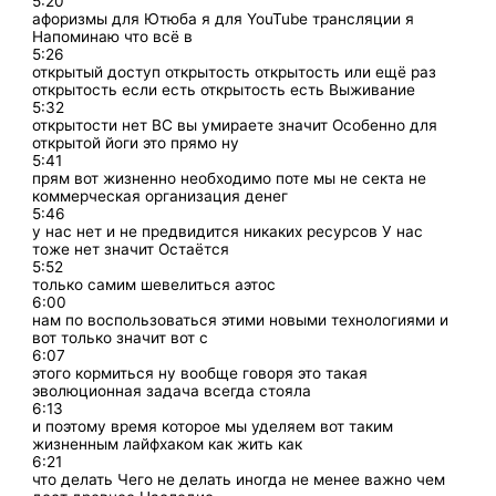
5:20
афоризмы для Ютюба я для YouTube трансляции я
Напоминаю что всё в
5:26
открытый доступ открытость открытость или ещё раз
открытость если есть открытость есть Выживание
5:32
открытости нет ВС вы умираете значит Особенно для
открытой йоги это прямо ну
5:41
прям вот жизненно необходимо поте мы не секта не
коммерческая организация денег
5:46
у нас нет и не предвидится никаких ресурсов У нас
тоже нет значит Остаётся
5:52
только самим шевелиться аэтос
6:00
нам по воспользоваться этими новыми технологиями и
вот только значит вот с
6:07
этого кормиться ну вообще говоря это такая
эволюционная задача всегда стояла
6:13
и поэтому время которое мы уделяем вот таким
жизненным лайфхаком как жить как
6:21
что делать Чего не делать иногда не менее важно чем