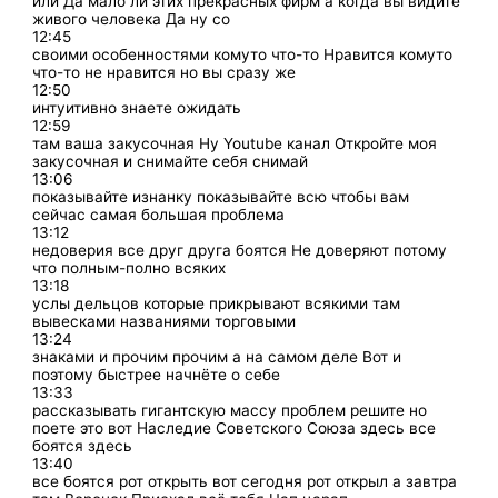
или Да мало ли этих прекрасных фирм а когда вы видите
живого человека Да ну со
12:45
своими особенностями комуто что-то Нравится комуто
что-то не нравится но вы сразу же
12:50
интуитивно знаете ожидать
12:59
там ваша закусочная Ну Youtube канал Откройте моя
закусочная и снимайте себя снимай
13:06
показывайте изнанку показывайте всю чтобы вам
сейчас самая большая проблема
13:12
недоверия все друг друга боятся Не доверяют потому
что полным-полно всяких
13:18
услы дельцов которые прикрывают всякими там
вывесками названиями торговыми
13:24
знаками и прочим прочим а на самом деле Вот и
поэтому быстрее начнёте о себе
13:33
рассказывать гигантскую массу проблем решите но
поете это вот Наследие Советского Союза здесь все
боятся здесь
13:40
все боятся рот открыть вот сегодня рот открыл а завтра