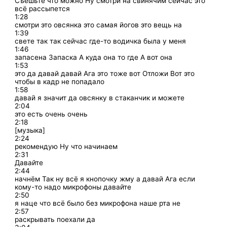
Съешьте что можно Ну смотри на свинячим сейчас это
всё рассыпется
1:28
смотри это овсянка это самая йогов это вещь на
1:39
свете так так сейчас где-то водичка была у меня
1:46
запасена Запаска А куда она то где А вот она
1:53
это да давай давай Ага это тоже вот Отложи Вот это
чтобы в кадр не попадало
1:58
давай я значит да овсянку в стаканчик и можете
2:04
это есть очень очень
2:18
[музыка]
2:24
рекомендую Ну что начинаем
2:31
Давайте
2:44
начнём Так ну всё я кнопочку жму а давай Ага если
кому-то надо микрофоны давайте
2:50
я наце что всё было без микрофона наше рта не
2:57
раскрывать поехали да