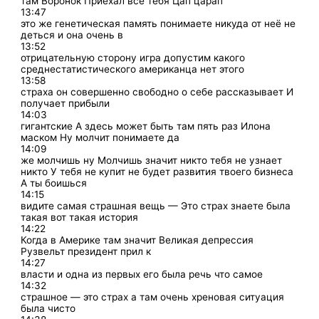
там Воронок Приехал всё тебя Цап царап
13:47
это же генетическая память понимаете никуда от неё не
деться и она очень в
13:52
отрицательную сторону игра допустим какого
среднестатистического американца нет этого
13:58
страха он совершенно свободно о себе рассказывает И
получает прибыли
14:03
гигантские А здесь может быть там пять раз Илона
маском Ну молчит понимаете да
14:09
же молчишь ну Молчишь значит никто тебя не узнает
никто У тебя не купит не будет развития твоего бизнеса
А ты боишься
14:15
видите самая страшная вещь — Это страх знаете была
такая вот такая история
14:22
Когда в Америке там значит Великая депрессия
Рузвельт президент прил к
14:27
власти и одна из первых его была речь что самое
14:32
страшное — это страх а там очень хреновая ситуация
была чисто