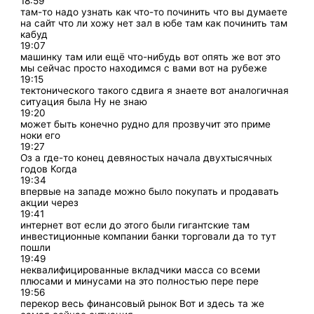
18:59
там-то надо узнать как что-то починить что вы думаете
на сайт что ли хожу нет зал в юбе там как починить там
кабуд
19:07
машинку там или ещё что-нибудь вот опять же вот это
мы сейчас просто находимся с вами вот на рубеже
19:15
тектонического такого сдвига я знаете вот аналогичная
ситуация была Ну не знаю
19:20
может быть конечно рудно для прозвучит это приме
ноки его
19:27
Оз а где-то конец девяностых начала двухтысячных
годов Когда
19:34
впервые на западе можно было покупать и продавать
акции через
19:41
интернет вот если до этого были гигантские там
инвестиционные компании банки торговали да то тут
пошли
19:49
неквалифицированные вкладчики масса со всеми
плюсами и минусами на это полностью пере пере
19:56
перекор весь финансовый рынок Вот и здесь та же