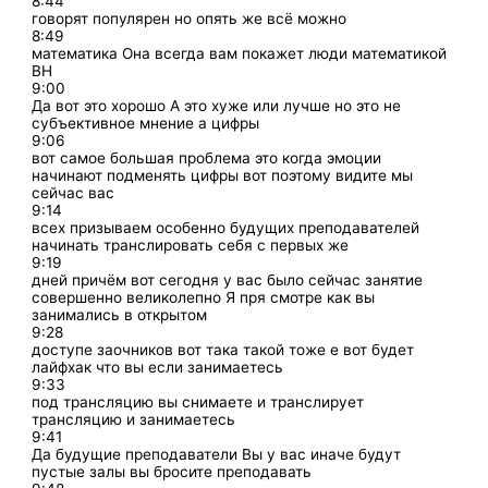
8:44
говорят популярен но опять же всё можно
8:49
математика Она всегда вам покажет люди математикой
ВН
9:00
Да вот это хорошо А это хуже или лучше но это не
субъективное мнение а цифры
9:06
вот самое большая проблема это когда эмоции
начинают подменять цифры вот поэтому видите мы
сейчас вас
9:14
всех призываем особенно будущих преподавателей
начинать транслировать себя с первых же
9:19
дней причём вот сегодня у вас было сейчас занятие
совершенно великолепно Я пря смотре как вы
занимались в открытом
9:28
доступе заочников вот така такой тоже е вот будет
лайфхак что вы если занимаетесь
9:33
под трансляцию вы снимаете и транслирует
трансляцию и занимаетесь
9:41
Да будущие преподаватели Вы у вас иначе будут
пустые залы вы бросите преподавать