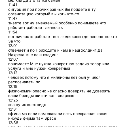
мелкий да это та же самая
11:41
ситуация при прочих равных Вы пойдёте в ту
организацию который вы хоть что-то
11:47
знаете вот ну вменяемый особенно понимаете что
работает работает личность
11:54
вот личность работает вот люди копы где непонятно кто
За что
12:01
отвечает и по Приходите к нам в наш холдинг Да
Нахрена мне ваш холдинг
12:07
понимаете Мне нужна конкретная задача товар или
услуга и мне нужен конкретный
12:12
человек потому что я миллионы лет был учился
распознавать по
12:19
физиономии опасно не опасно доверять не доверять
ваши бренды ши эти вот товарные
12:25
зна ву их всех виде
12:31
эф ина ма если вам сказали есть прекрасная какая-
нибудь фирма там Space
12:38