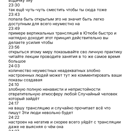
водичку хну
23:30
так ещё чуть-чуть сместить чтобы ты сюда тоже
23:43
попала быть открытым это не значит быть легко
доступным для всего неуместно на
23:49
примере вертикальных трансляций в Ютюбе быстро и
наглядно доходит этот принцип действительно вы
делаете усилия чтобы
23:56
открыться этому миру показывайте сво личную практику
читайте лекции проводите занятия в то же самое время
большое
24:03
количество неуместных неадекватных злобно
настроенных людей может тут же комментировать ваши
показы создавая
24:10
злобную полную ненависти и непристойности
отвратительную атмосферу любой Случайный человек
который зайдёт
24:17
на вашу трансляцию и случайно прочитает всё что
пишут Эти люди невольно будет
24:22
настроен на негатив и скорее всего уйдёт с трансляции
даже не выясняя о чём она