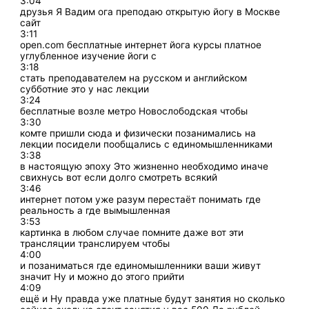
3:04
друзья Я Вадим ога преподаю открытую йогу в Москве
сайт
3:11
open.com бесплатные интернет йога курсы платное
углубленное изучение йоги с
3:18
стать преподавателем на русском и английском
субботние это у нас лекции
3:24
бесплатные возле метро Новослободская чтобы
3:30
комте пришли сюда и физически позанимались на
лекции посидели пообщались с единомышленниками
3:38
в настоящую эпоху Это жизненно необходимо иначе
свихнусь вот если долго смотреть всякий
3:46
интернет потом уже разум перестаёт понимать где
реальность а где вымышленная
3:53
картинка в любом случае помните даже вот эти
трансляции транслируем чтобы
4:00
и позаниматься где единомышленники ваши живут
значит Ну и можно до этого прийти
4:09
ещё и Ну правда уже платные будут занятия но сколько