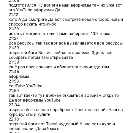
21:06
подготовился Ну вот эти наши афоризмы там их уже вот
это YouTube афоризмы Да
21:12
кото А да смотрите Да вот смотрите новая способ новый
способ искать что-либо
21:20
искать смотрите в телеграме набираете 100 точка
21:27
Все ресурсы так так вот всё вываливается все ресурсы
21:33
открытой йоги Вот мы сейчас стараемся Здесь всё
собирать потом там открываете
21:39
ещё раз поиск значит и вбивается значит где там
21:45
афоризмы
21:53
YouTube YouTube
21:59
так вот где-то тут должен открыться афоризм открыто
Да вот афоризмы YouTube
22:04
открыто йоге он вас перебросят Понятно на сайт Наш на
курс культы и культи
22:10
открытой йоги вот Такой чудесный У нас есть курс и
здесь значит Давай мы с