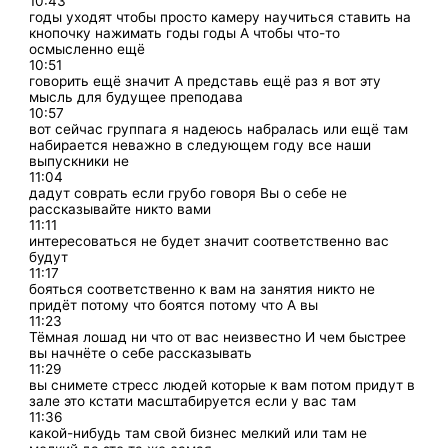
10:43
годы уходят чтобы просто камеру научиться ставить на
кнопочку нажимать годы годы А чтобы что-то
осмысленно ещё
10:51
говорить ещё значит А представь ещё раз я вот эту
мысль для будущее преподава
10:57
вот сейчас группага я надеюсь набралась или ещё там
набирается неважно в следующем году все наши
выпускники не
11:04
дадут соврать если грубо говоря Вы о себе не
рассказывайте никто вами
11:11
интересоваться не будет значит соответственно вас
будут
11:17
бояться соответственно к вам на занятия никто не
придёт потому что боятся потому что А вы
11:23
Тёмная лошад ни что от вас неизвестно И чем быстрее
вы начнёте о себе рассказывать
11:29
вы снимете стресс людей которые к вам потом придут в
зале это кстати масштабируется если у вас там
11:36
какой-нибудь там свой бизнес мелкий или там не