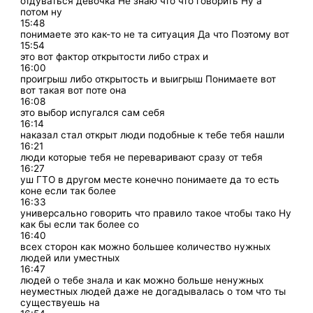
отдуваться девочка Не знаю что что говорить Ну а
потом ну
15:48
понимаете это как-то не та ситуация Да что Поэтому вот
15:54
это вот фактор открытости либо страх и
16:00
проигрыш либо открытость и выигрыш Понимаете вот
вот такая вот поте она
16:08
это выбор испугался сам себя
16:14
наказал стал открыт люди подобные к тебе тебя нашли
16:21
люди которые тебя не переваривают сразу от тебя
16:27
уш ГТО в другом месте конечно понимаете да то есть
коне если так более
16:33
универсально говорить что правило такое чтобы тако Ну
как бы если так более со
16:40
всех сторон как можно большее количество нужных
людей или уместных
16:47
людей о тебе знала и как можно больше ненужных
неуместных людей даже не догадывалась о том что ты
существуешь на