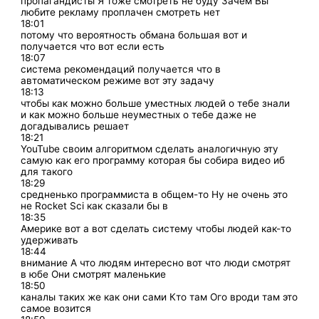
пропагандисты Я тоже смотреть не буду Зачем Вы
любите рекламу проплачен смотреть нет
18:01
потому что вероятность обмана большая вот и
получается что вот если есть
18:07
система рекомендаций получается что в
автоматическом режиме вот эту задачу
18:13
чтобы как можно больше уместных людей о тебе знали
и как можно больше неуместных о тебе даже не
догадывались решает
18:21
YouTube своим алгоритмом сделать аналогичную эту
самую как его программу которая бы собира видео иб
для такого
18:29
средненько программиста в общем-то Ну не очень это
не Rocket Sci как сказали бы в
18:35
Америке вот а вот сделать систему чтобы людей как-то
удерживать
18:44
внимание А что людям интересно вот что люди смотрят
в юбе Они смотрят маленькие
18:50
каналы таких же как они сами Кто там Ого вроди там это
самое возится