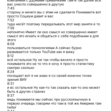
компанией с дурными привычками Там и так далее Всё
вас унесло совершенно в другую
7:45
сторону и ничего вы с этим не сделаете Понимаете вот
просто Социум давит и вас
7:52
туда несёт поэтому переделывать этот мир заняти е то
7:59
непонятно Имеет ли оно смысл но совершенно имеет
смысл это искать и общаться с себе подобными а для
этого
8:06
пользоваться технологиями А сейчас бурно
развивается только YouTube как я вижу
8:12
всё остальное Ну не так чтобы весело я просто
понимаете это не то что я хочу я просто статистику
смотрю сколько
8:24
посещает вот я не знаю я со своей конечно точки
зрения ВИУ
8:31
и вс остальное Ну как-то так сказать как-то оно может
быть в других странах
8:37
ведь понимаете мы сейчас про русскоязычную в
первую очередь говорим что там в той же Америке там
twiter