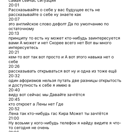
самая сейчас ситуация
20:01
Рассказывайте о себе у вас будущее есть не
рассказывайте о себе ну знаете как
20:07
это английское слово дефолт Да по умолчанию по
остаточному
20:13
принципу то есть ну может кто-нибудь заинтересуется
вами А может и нет Скорее всего нет Вот вы много
интересуетесь
20:21
кем-то вот так вот просто и А вот этого навыка нет о
себе
20:26
рассказывать открываться вот ну и одна из тоже ещё
20:32
один афоризмов нельзя путать две разницы открытость
и доступность к себе я имею в
20:40
виду вот сейчас мы Давайте зачтётся
20:45
кто откроет а Лены нет Где
20:52
Лена так кто-нибудь гас Кира Может ты зачтётся
21:00
Ну возьми у кого-нибудь телефон я найду видите я что-
то сегодня не очень