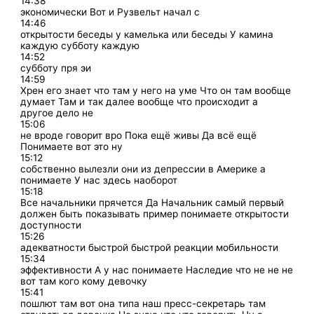
14:38
экономически Вот и Рузвельт начал с
14:46
открытости беседы у камелька или беседы У камина
каждую субботу каждую
14:52
субботу пря эи
14:59
Хрен его знает что там у него на уме Что он там вообще
думает Там и так далее вообще что происходит а
другое дело не
15:06
не вроде говорит вро Пока ещё живы Да всё ещё
Понимаете вот это ну
15:12
собственно вылезли они из депрессии в Америке а
понимаете У нас здесь наоборот
15:18
Все начальники прячется Да Начальник самый первый
должен быть показывать пример понимаете открытости
доступности
15:26
адекватности быстрой быстрой реакции мобильности
15:34
эффективности А у нас понимаете Наследие что не не не
вот там кого кому девочку
15:41
пошлют там вот она типа наш пресс-секретарь там