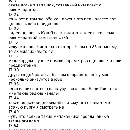
16:54
свете вотча э зада искусственный интеллект с
рекомендатель
17:02
этим вот в том же юбе you друзья это ведь знаете вот
ценность юба в видео не
17:08
видео ценность Ютюба а в том что там есть система
рекомендаций там гигантский
17:13
искусственный интеллект который там по 85 по-моему
то ли миллионам то ли
17:18
миллиардам я уж не помню параметров оценивает ваши
предпочтения
17:30
други людей которые бы вам понравятся вот у меня
несколько аккаунтов в юбе
17:36
один из них заточен на науку я его насо Бачи Так что он
мне такие редкие каналы
17:44
такие редкие видео выдаёт потому что он знает что
всякую пургу я смотреть не
17:49
буду что всякие такие миллионники проплаченные
тамде эти все э
17:54