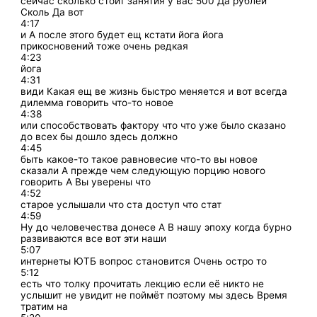
сейчас сколько стоит занятия у вас 500 Да рублей
Сколь Да вот
4:17
и А после этого будет ещ кстати йога йога
прикосновений тоже очень редкая
4:23
йога
4:31
види Какая ещ ве жизнь быстро меняется и вот всегда
дилемма говорить что-то новое
4:38
или способствовать фактору что что уже было сказано
до всех бы дошло здесь должно
4:45
быть какое-то такое равновесие что-то вы новое
сказали А прежде чем следующую порцию нового
говорить А Вы уверены что
4:52
старое услышали что ста доступ что стат
4:59
Ну до человечества донесе А В нашу эпоху когда бурно
развиваются все вот эти наши
5:07
интернеты ЮТБ вопрос становится Очень остро то
5:12
есть что толку прочитать лекцию если её никто не
услышит не увидит не поймёт поэтому мы здесь Время
тратим на