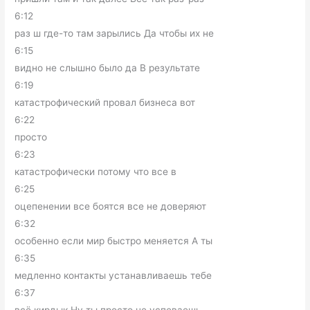
6:12
раз ш где-то там зарылись Да чтобы их не
6:15
видно не слышно было да В результате
6:19
катастрофический провал бизнеса вот
6:22
просто
6:23
катастрофически потому что все в
6:25
оцепенении все боятся все не доверяют
6:32
особенно если мир быстро меняется А ты
6:35
медленно контакты устанавливаешь тебе
6:37