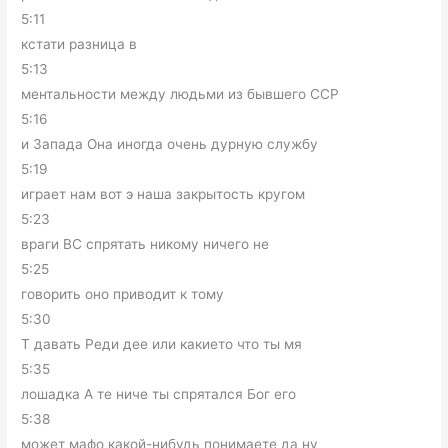
5:11
кстати разница в
5:13
ментальности между людьми из бывшего ССР
5:16
и Запада Она иногда очень дурную службу
5:19
играет нам вот э наша закрытость кругом
5:23
враги ВС спрятать никому ничего не
5:25
говорить оно приводит к тому
5:30
Т давать Реди дее или какието что ты мя
5:35
лошадка А те ниче ты спрятался Бог его
5:38
может мафо какой-нибудь понимаете да ну