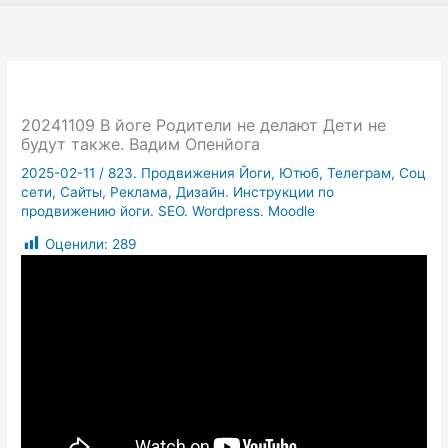
20241109 В йоге Родители не делают Дети не
будут также. Вадим Опенйога
2025-02-11
/
823. Продвижения Йоги, Ютюб, Телеграм, Соц
сети, Сайты, Реклама, Дизайн. Инструкции по
продвижению йоги. SEO. Wordpress. Moodle
Оценили:
289