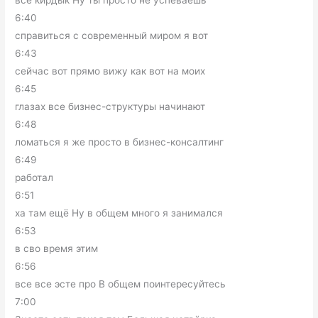
всё кирдык Ну ты просто не успеваешь
6:40
справиться с современный миром я вот
6:43
сейчас вот прямо вижу как вот на моих
6:45
глазах все бизнес-структуры начинают
6:48
ломаться я же просто в бизнес-консалтинг
6:49
работал
6:51
ха там ещё Ну в общем много я занимался
6:53
в сво время этим
6:56
все все эсте про В общем поинтересуйтесь
7:00