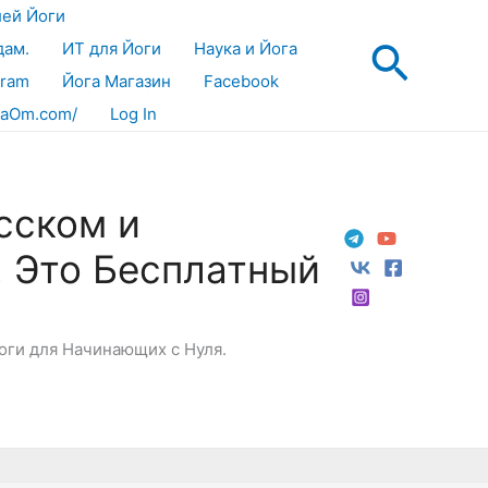
лей Йоги
Поис
дам.
ИТ для Йоги
Наука и Йога
gram
Йога Магазин
Facebook
aOm.com/
Log In
сском и
! Это Бесплатный
Йоги для Начинающих с Нуля.