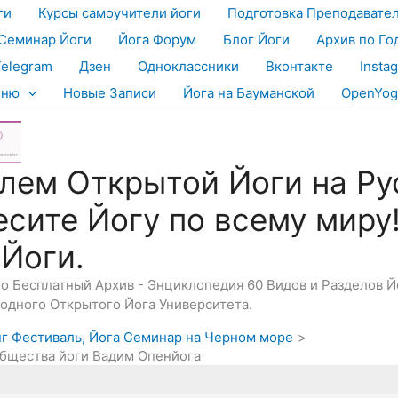
ги
Курсы самоучители йоги
Подготовка Преподавате
Семинар Йоги
Йога Форум
Блог Йоги
Архив по Го
Telegram
Дзен
Одноклассники
Вконтакте
Insta
еню
Новые Записи
Йога на Бауманской
OpenYog
лем Открытой Йоги на Ру
есите Йогу по всему миру
 Йоги.
Это Бесплатный Архив - Энциклопедия 60 Видов и Разделов 
дного Открытого Йога Университета.
инг Фестиваль, Йога Семинар на Черном море
общества йоги Вадим Опенйога