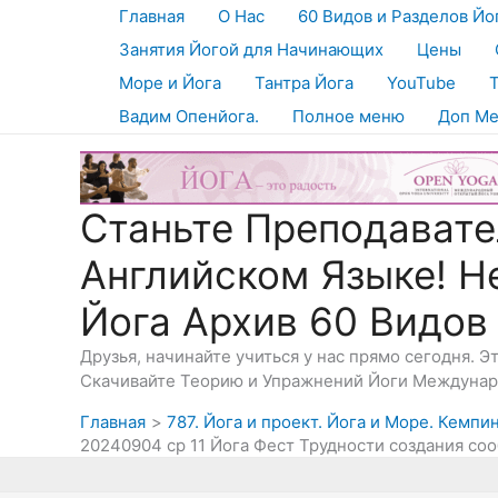
Перейти
Главная
О Нас
60 Видов и Разделов Йо
к
Занятия Йогой для Начинающих
Цены
содержимому
Море и Йога
Тантра Йога
YouTube
Вадим Опенйога.
Полное меню
Доп М
Станьте Преподавате
Английском Языке! Н
Йога Архив 60 Видов
Друзья, начинайте учиться у нас прямо сегодня. 
Скачивайте Теорию и Упражнений Йоги Междунаро
Главная
787. Йога и проект. Йога и Море. Кемп
20240904 ср 11 Йога Фест Трудности создания со