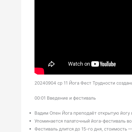
20240904 ср 11 Йога Фест Трудности созда
00:01 Введение и фестиваль
Вадим Опен Йога преподаёт открытую йогу 
Упоминается палаточный йога-фестиваль во
Фестиваль длится до 15-го дня, стоимость —