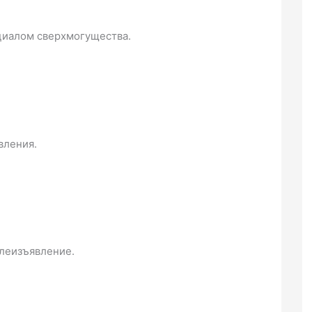
циалом сверхмогущества.
вления.
леизъявление.