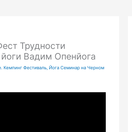
Фест Трудности
 йоги Вадим Опенйога
ре. Кемпинг Фестиваль, Йога Семинар на Черном