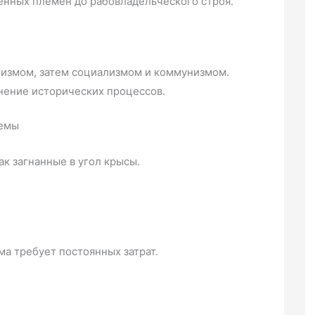
енных племён до рабовладельческого строя.
лизмом, затем социализмом и коммунизмом.
нение исторических процессов.
лемы
к загнанные в угол крысы.
а требует постоянных затрат.