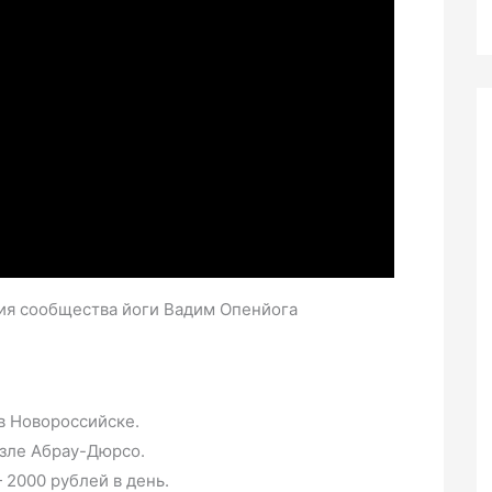
ния сообщества йоги Вадим Опенйога
в Новороссийске.
зле Абрау-Дюрсо.
 2000 рублей в день.