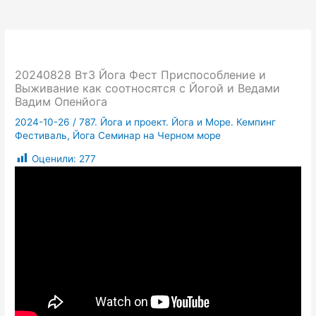
20240828 Вт3 Йога Фест Приспособление и
Выживание как соотносятся с Йогой и Ведами
Вадим Опенйога
2024-10-26
/
787. Йога и проект. Йога и Море. Кемпинг
Фестиваль, Йога Семинар на Черном море
Оценили:
277