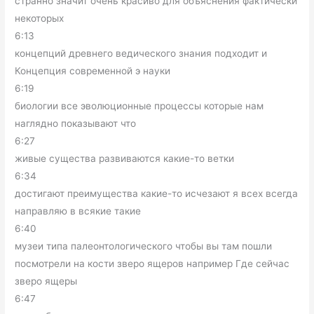
странно значит очень красиво для объяснения фактически
некоторых
6:13
концепций древнего ведического знания подходит и
Концепция современной э науки
6:19
биологии все эволюционные процессы которые нам
наглядно показывают что
6:27
живые существа развиваются какие-то ветки
6:34
достигают преимущества какие-то исчезают я всех всегда
направляю в всякие такие
6:40
музеи типа палеонтологического чтобы вы там пошли
посмотрели на кости зверо ящеров например Где сейчас
зверо ящеры
6:47