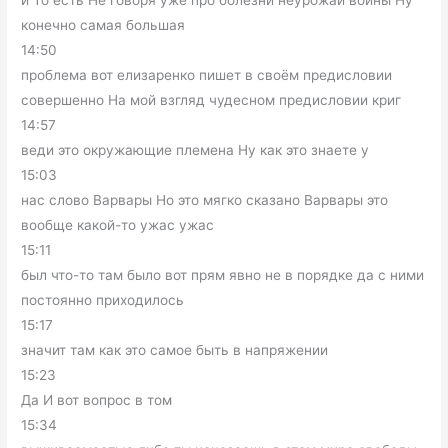
и То есть Не говоря уже про болезни неурожай войны Ну
конечно самая большая
14:50
проблема вот елизаренко пишет в своём предисловии
совершенно На мой взгляд чудесном предисловии криг
14:57
веди это окружающие племена Ну как это знаете у
15:03
нас слово Варвары Но это мягко сказано Варвары это
вообще какой-то ужас ужас
15:11
был что-то там было вот прям явно не в порядке да с ними
постоянно приходилось
15:17
значит там как это самое быть в напряжении
15:23
Да И вот вопрос в том
15:34