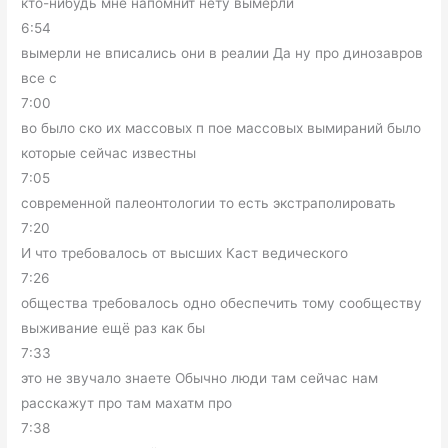
кто-нибудь мне напомнит нету вымерли
6:54
вымерли не вписались они в реалии Да ну про динозавров
все с
7:00
во было ско их массовых п пое массовых вымираний было
которые сейчас известны
7:05
современной палеонтологии то есть экстраполировать
7:20
И что требовалось от высших Каст ведического
7:26
общества требовалось одно обеспечить тому сообществу
выживание ещё раз как бы
7:33
это не звучало знаете Обычно люди там сейчас нам
расскажут про там махатм про
7:38