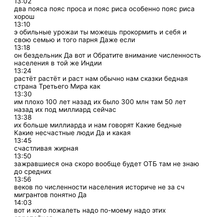
13:02
два пояса пояс проса и пояс риса особенно пояс риса
хорош
13:10
э обильные урожаи ты можешь прокормить и себя и
свою семью и того парня Даже если
13:18
он бездельник Да вот и Обратите внимание численность
населения в той же Индии
13:24
растёт растёт и раст нам обычно нам сказки бедная
страна Третьего Мира как
13:30
им плохо 100 лет назад их было 300 млн там 50 лет
назад их под миллиард сейчас
13:38
их больше миллиарда и нам говорят Какие бедные
Какие несчастные люди Да и какая
13:45
счастливая жирная
13:50
зажравшиеся она скоро вообще будет ОТБ там не знаю
до средних
13:56
веков по численности населения историче не за сч
мигрантов понятно Да
14:03
вот и кого пожалеть надо по-моему надо этих