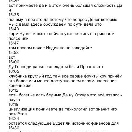
15:29
вот понимаете да и в этом очень большая сложность Да
и
15:35
почему я про это да потому что вопрос Денег которые
мы с вами здесь обсуждаем по сути дела Это
15:40
корм Ну вы можете сейчас уже не жить в в рисовом
поясе или
15:47
там просом поясе Индии но не голодайте
15:53
вот
16:00
Ду Господи раньше анекдоты были Про это что
16:05
клубника круглый год там все овоще фрукты кру причём
это более или менее доступно всем слоям населения
конечно же
16:12
есть богатые есть бедные Да ну Откуда это всё взялось
наука
16:19
цивилизация понимаете да технологии вот значит что
остаётся
16:24
остаётся следующее Будет ли источник финансов для
16:30