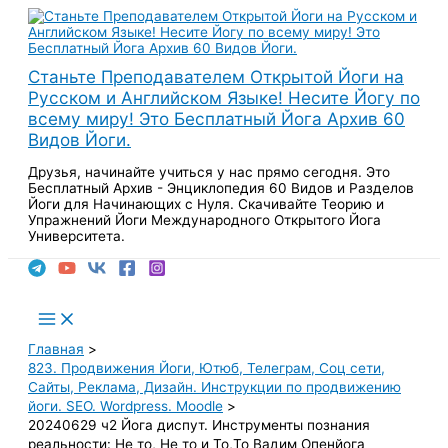
Перейти
к
содержимому
Станьте Преподавателем Открытой Йоги на
Русском и Английском Языке! Несите Йогу по
всему миру! Это Бесплатный Йога Архив 60
Видов Йоги.
Друзья, начинайте учиться у нас прямо сегодня. Это
Бесплатный Архив - Энциклопедия 60 Видов и Разделов
Йоги для Начинающих с Нуля. Скачивайте Теорию и
Упражнений Йоги Международного Открытого Йога
Университета.
Поиск
Main
Menu
Главная
823. Продвижения Йоги, Ютюб, Телеграм, Соц сети,
Сайты, Реклама, Дизайн. Инструкции по продвижению
йоги. SEO. Wordpress. Moodle
20240629 ч2 Йога диспут. Инструменты познания
реальности: Не то, Не то и То,То Вадим Опенйога