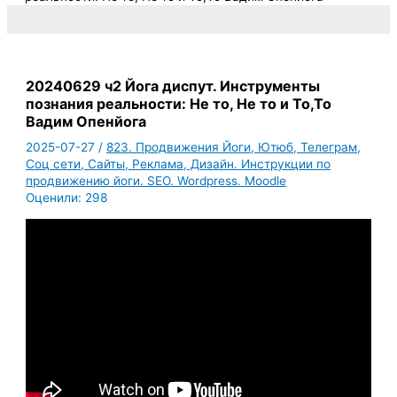
20240629 ч2 Йога диспут. Инструменты
познания реальности: Не то, Не то и То,То
Вадим Опенйога
2025-07-27
/
823. Продвижения Йоги, Ютюб, Телеграм,
Соц сети, Сайты, Реклама, Дизайн. Инструкции по
продвижению йоги. SEO. Wordpress. Moodle
Оценили:
298