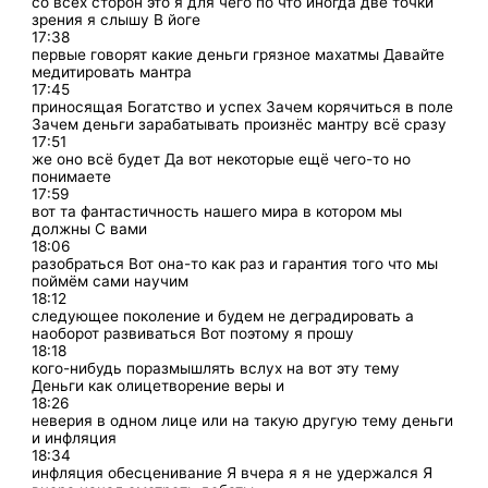
со всех сторон это я для чего по что иногда две точки
зрения я слышу В йоге
17:38
первые говорят какие деньги грязное махатмы Давайте
медитировать мантра
17:45
приносящая Богатство и успех Зачем корячиться в поле
Зачем деньги зарабатывать произнёс мантру всё сразу
17:51
же оно всё будет Да вот некоторые ещё чего-то но
понимаете
17:59
вот та фантастичность нашего мира в котором мы
должны С вами
18:06
разобраться Вот она-то как раз и гарантия того что мы
поймём сами научим
18:12
следующее поколение и будем не деградировать а
наоборот развиваться Вот поэтому я прошу
18:18
кого-нибудь поразмышлять вслух на вот эту тему
Деньги как олицетворение веры и
18:26
неверия в одном лице или на такую другую тему деньги
и инфляция
18:34
инфляция обесценивание Я вчера я я не удержался Я