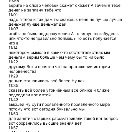
10:56
верите на слово человек скажет скажет А зачем я тебе
денег не заплачу тебе что
11:01
надо я тебе и так дам ты скажешь нене не лучше лучше
деньжат лучше деньжат дай
11:07
чтобы не было недоразумения А то вдруг ты забудешь
или что-то неправильно поймёшь То есть получается
что в
11:14
некотором смысле в каких-то обстоятельствах мы
деньгам верим больше чем чему бы то ни было
11:22
другому Вот и понятно что на протяжении истории
человечества
11:29
деньги становились всё более Ну как
11:35
сказать всё более утончённый всё ближе и ближе
подходили вот к этой
11:43
высшей Ну сути проявленного проявленного мира
потому что вот сегодня буквально мы
11:50
для занятия старших рассматривали такой вот вопрос
вот сохранились высшие знания вет
11:57