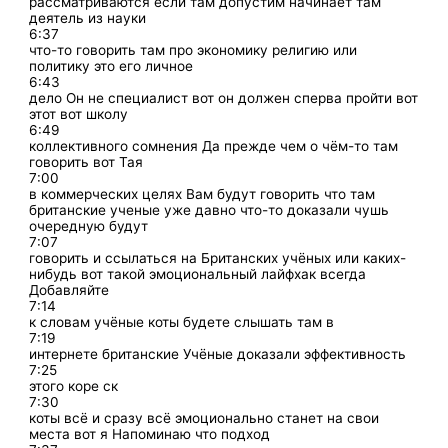
рассматриваются если там допустим начинает там
деятель из науки
6:37
что-то говорить там про экономику религию или
политику это его личное
6:43
дело Он не специалист вот он должен сперва пройти вот
этот вот школу
6:49
коллективного сомнения Да прежде чем о чём-то там
говорить вот Тая
7:00
в коммерческих целях Вам будут говорить что там
британские ученые уже давно что-то доказали чушь
очередную будут
7:07
говорить и ссылаться на Британских учёных или каких-
нибудь вот такой эмоциональный лайфхак всегда
Добавляйте
7:14
к словам учёные коты будете слышать там в
7:19
интернете британские Учёные доказали эффективность
7:25
этого коре ск
7:30
коты всё и сразу всё эмоционально станет на свои
места вот я Напоминаю что подход