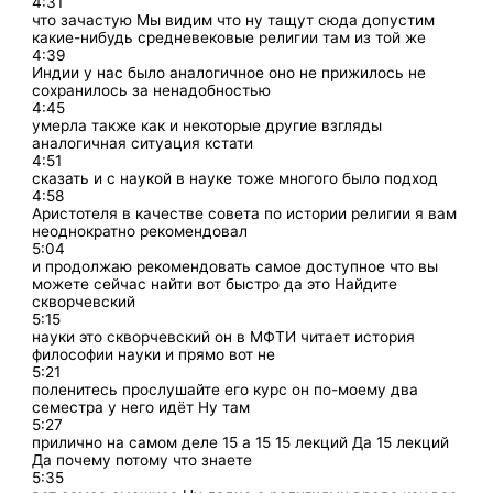
4:31
что зачастую Мы видим что ну тащут сюда допустим
какие-нибудь средневековые религии там из той же
4:39
Индии у нас было аналогичное оно не прижилось не
сохранилось за ненадобностью
4:45
умерла также как и некоторые другие взгляды
аналогичная ситуация кстати
4:51
сказать и с наукой в науке тоже многого было подход
4:58
Аристотеля в качестве совета по истории религии я вам
неоднократно рекомендовал
5:04
и продолжаю рекомендовать самое доступное что вы
можете сейчас найти вот быстро да это Найдите
скворчевский
5:15
науки это скворчевский он в МФТИ читает история
философии науки и прямо вот не
5:21
поленитесь прослушайте его курс он по-моему два
семестра у него идёт Ну там
5:27
прилично на самом деле 15 а 15 15 лекций Да 15 лекций
Да почему потому что знаете
5:35