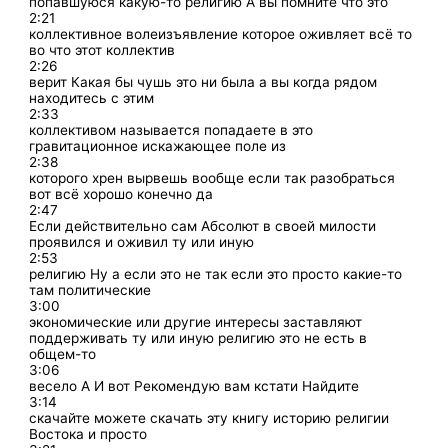
попавшуюся какую-то религию А вы помните что это
2:21
коллективное волеизъявление которое оживляет всё то
во что этот коллектив
2:26
верит Какая бы чушь это ни была а вы когда рядом
находитесь с этим
2:33
коллективом называется попадаете в это
гравитационное искажающее поле из
2:38
которого хрен вырвешь вообще если так разобраться
вот всё хорошо конечно да
2:47
Если действительно сам Абсолют в своей милости
проявился и оживил ту или иную
2:53
религию Ну а если это не так если это просто какие-то
там политические
3:00
экономические или другие интересы заставляют
поддерживать ту или иную религию это не есть в
общем-то
3:06
весело А И вот Рекомендую вам кстати Найдите
3:14
скачайте можете скачать эту книгу историю религии
Востока и просто