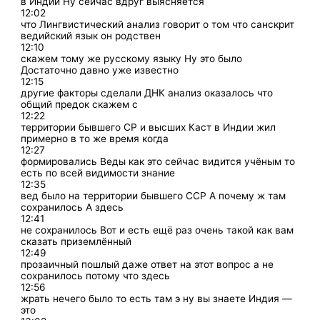
в Индии Ну сейчас вдруг выясняется
12:02
что Лингвистический анализ говорит о том что санскрит
ведийский язык он родствен
12:10
скажем тому же русскому языку Ну это было
Достаточно давно уже известно
12:15
другие факторы сделали ДНК анализ оказалось что
общий предок скажем с
12:22
территории бывшего СР и высших Каст в Индии жил
примерно в то же время когда
12:27
формировались Веды как это сейчас видится учёным то
есть по всей видимости знание
12:35
вед было на территории бывшего ССР А почему ж там
сохранилось А здесь
12:41
не сохранилось Вот и есть ещё раз очень такой как вам
сказать приземлённый
12:49
прозаичный пошлый даже ответ на этот вопрос а не
сохранилось потому что здесь
12:56
жрать нечего было то есть там э ну вы знаете Индия —
это