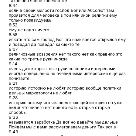
такое оно ясное конечно же
8:44
если в своей милости господ Бог или Абсолют там
проявится для человека в той или иной религии ему
только позавидуешь
8:52
ему не надо ничего
8:58
искать что сам господ Бог что называется открылся ему
и поведал да поведал какие-то те
9:07
религиозные воззрения нет такого нет как правило это
какие-то третье руки иногда
9:14
очень даже корыстные руки со своими интересами
иногда совершенно не очевидными интересами ещё раз
почитайте
9:21
историю Историю не любят историю вообще политики
дельцы маркетологи не любят
9:28
историю потому что человек знающий историю он уже
видит что ничего нет нового есть старые старые
способы
9:36
называется заработка Да вот но давайте мы дальше
Пойдём мы с вами рассматриваем деньги Так вот в
9:43