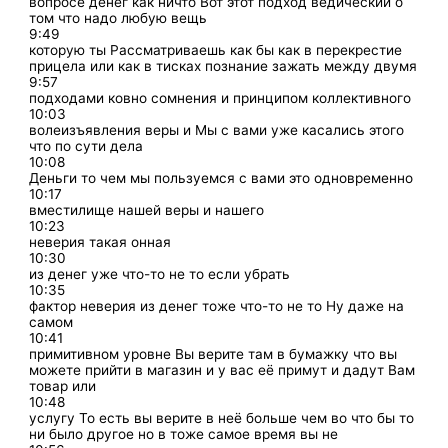
вопросе денег как ничто Вот этот подход ведический о
том что надо любую вещь
9:49
которую ты Рассматриваешь как бы как в перекрестие
прицела или как в тисках познание зажать между двумя
9:57
подходами ковно сомнения и принципом коллективного
10:03
волеизъявления веры и Мы с вами уже касались этого
что по сути дела
10:08
Деньги то чем мы пользуемся с вами это одновременно
10:17
вместилище нашей веры и нашего
10:23
неверия такая онная
10:30
из денег уже что-то не то если убрать
10:35
фактор неверия из денег тоже что-то не то Ну даже на
самом
10:41
примитивном уровне Вы верите там в бумажку что вы
можете прийти в магазин и у вас её примут и дадут Вам
товар или
10:48
услугу То есть вы верите в неё больше чем во что бы то
ни было другое но в тоже самое время вы не