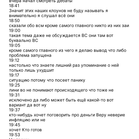
вчера начал смотреть дебаты
18:41
Значит этих наших клоунов не буду называть я
внимательно я слушал всё они
18:50
сказали обо всм кроме самого главного никто из них заи
19:00
такая тема даже не обсуждается ВС они там вот
буквально ВС
19:05
кроме самого главного из чего я делаю вывод что либо
проблема запущена
19:12
настолько что знаете лишний раз упоминание о ней
только лишь ухудшит
19:17
ситуацию потому что посеет панику
19:25
лини во не понимают происходящего что тоже не
19:31
исключено да либо может быть ещё какой-то вот
вариант да вот ну
19:37
кто-нибудь хочет поговорить про деньги Веру неверие
инфляцию или не
19:45
хочет Кто готов
19:53