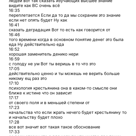
людей вот так сказать изучающих высшее знание
видите как ВС очень всё
16:35
переплетается Если да то да мы сохраним это знание
если нет опять будет Ну как
16:41
сказать деградация Вот то есть как говорится от
16:46
того времени когда в основном понятие денег это была
еда Ну действительно еда
16:52
хорошая заменитель денико нери
16:59
с голоду не ум Вот ты веришь в то что это
17:05
действительно ценно и ты можешь не верить больше
никому ещ раз это
17:10
психология крестьянина она в каком-то смысле они
ближе к истине что он зависит
17:17
от своего поля и в меньшей степени от
17:23
начальства что если жрать нечего будет крестьянину то
и начальству будет плохо
17:28
все вот значит вот такая такое обоснование
17:33