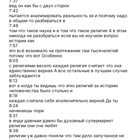
7:37
вед он как бы с двух сторон
7:42
пытается анализировать реальность ээ и поэтому надо
в общем-то разбираться в
7:49
том что такое наука и в том что такое религия А в этом
никогда не разобраться если вы не изучили вопрос
истории как
7:57
это всё возникало на протяжении там тысячелетий
потому что вот Особенно
8:05
с религиями весело каждая религия считает что она
единственно верная А все остальные в лучшем случае
заблуждаются
8:13
вот а когда ты видишь что этих религий за историю
человечества было столько и
8:19
каждая считала себя исключительно верной Да ты
8:24
начинаешь пори
8:31
в инди давным-давно бы духовный супермаркет
религии они оче любят
8:36
религии уж давно поняли что там дело запутанное не