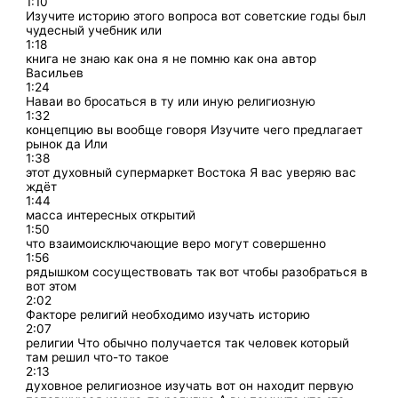
1:10
Изучите историю этого вопроса вот советские годы был
чудесный учебник или
1:18
книга не знаю как она я не помню как она автор
Васильев
1:24
Наваи во бросаться в ту или иную религиозную
1:32
концепцию вы вообще говоря Изучите чего предлагает
рынок да Или
1:38
этот духовный супермаркет Востока Я вас уверяю вас
ждёт
1:44
масса интересных открытий
1:50
что взаимоисключающие веро могут совершенно
1:56
рядышком сосуществовать так вот чтобы разобраться в
вот этом
2:02
Факторе религий необходимо изучать историю
2:07
религии Что обычно получается так человек который
там решил что-то такое
2:13
духовное религиозное изучать вот он находит первую