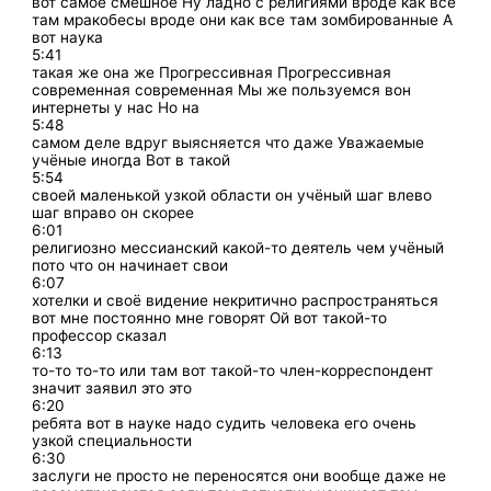
вот самое смешное Ну ладно с религиями вроде как все
там мракобесы вроде они как все там зомбированные А
вот наука
5:41
такая же она же Прогрессивная Прогрессивная
современная современная Мы же пользуемся вон
интернеты у нас Но на
5:48
самом деле вдруг выясняется что даже Уважаемые
учёные иногда Вот в такой
5:54
своей маленькой узкой области он учёный шаг влево
шаг вправо он скорее
6:01
религиозно мессианский какой-то деятель чем учёный
пото что он начинает свои
6:07
хотелки и своё видение некритично распространяться
вот мне постоянно мне говорят Ой вот такой-то
профессор сказал
6:13
то-то то-то или там вот такой-то член-корреспондент
значит заявил это это
6:20
ребята вот в науке надо судить человека его очень
узкой специальности
6:30
заслуги не просто не переносятся они вообще даже не