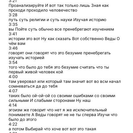
3:21
Проанализируйте И вот так только лишь Зная как
проходи проходило человечество
3:28
путь суть религии и суть науки Изучая историю
3:35
вы Пойте суть обычно все пренебрегают изучением
3:41
истории это вот Ну как сказать Вот собственно Веды О
чём вам
3:46
говорят они говорят что это безумие пренебрегать
изучать историей
3:54
того что было до тебя это безумие считать что ты
первый живой человек кой
4:00
там уверовал или который там значит вот во всм начал
сомневаться да до тебя
4:07
таких было ой-ой-ой со своими ошибками со своими
сильными И слабыми сторонами Ну наш
4:14
эгоизм же говорит что нет я же исключительный
понимаете А Веды говорят не не ты сперва Изучи что
было до этого
4:22
а потом Выбирай что хоче вот вот это такая