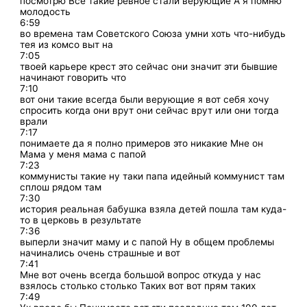
посмотрю Все такие ревное стали верующие А я помню
молодость
6:59
во времена там Советского Союза умни хоть что-нибудь
тея из комсо выт на
7:05
твоей карьере крест это сейчас они значит эти бывшие
начинают говорить что
7:10
вот они такие всегда были верующие я вот себя хочу
спросить когда они врут они сейчас врут или они тогда
врали
7:17
понимаете да я полно примеров это никакие Мне он
Мама у меня мама с папой
7:23
коммунисты такие ну таки папа идейный коммунист там
сплош рядом там
7:30
история реальная бабушка взяла детей пошла там куда-
то в церковь в результате
7:36
выперли значит маму и с папой Ну в общем проблемы
начинались очень страшные и вот
7:41
Мне вот очень всегда большой вопрос откуда у нас
взялось столько столько Таких вот вот прям таких
7:49