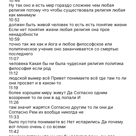
10:46
Ну так оно и есть мир гораздо сложнее чем любая
религия потому что чтобы существовала религия любая
как минимум
10:52
должен быть живой человек то есть есть понятие жизни
Если нет понятия жизни любая религия она прое
ненадобности
10:59
точно так же как и йога и любое философское или
политическое учение оно заканчивается со смертью
последнего
11:07
человека Какая бы ни была чудесная религия политика
философия если род
11:12
людской вымер всё Привет понимаете всё где там то ли
они просвет и в каком-то
11:19
более хорошем миру живут Да Согласно одним
воззрения то ли они в ад попали И
11:26
там значит жарятся Согласно другим то ли они ди
Согласно Рем их вообще никогда не
11:33
было пустота понимаете вс Нет испарились Да почему
вот плохо очень с со всеми
11:42