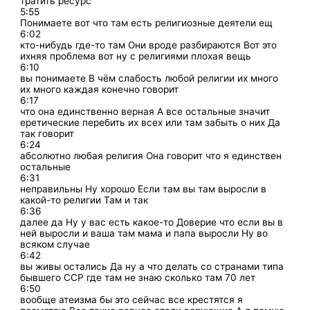
тратить ресурс
5:55
Понимаете вот что там есть религиозные деятели ещ
6:02
кто-нибудь где-то там Они вроде разбираются Вот это
ихняя проблема вот ну с религиями плохая вещь
6:10
вы понимаете В чём слабость любой религии их много
их много каждая конечно говорит
6:17
что она единственно верная А все остальные значит
еретические перебить их всех или там забыть о них Да
так говорит
6:24
абсолютно любая религия Она говорит что я единствен
остальные
6:31
неправильны Ну хорошо Если там вы там выросли в
какой-то религии Там и так
6:36
далее да Ну у вас есть какое-то Доверие что если вы в
ней выросли и ваша там мама и папа выросли Ну во
всяком случае
6:42
вы живы остались Да ну а что делать со странами типа
бывшего ССР где там не знаю сколько там 70 лет
6:50
вообще атеизма бы это сейчас все крестятся я