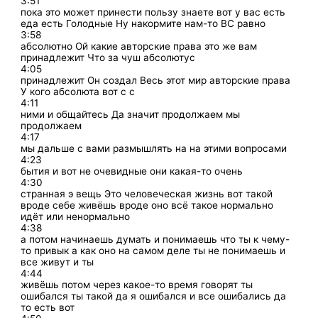
3:51
пока это может принести пользу знаете вот у вас есть
еда есть Голодные Ну накормите нам-то ВС равно
3:58
абсолютно Ой какие авторские права это же вам
принадлежит Что за чуш абсолютус
4:05
принадлежит Он создал Весь этот мир авторские права
У кого абсолюта вот с с
4:11
ними и общайтесь Да значит продолжаем мы
продолжаем
4:17
мы дальше с вами размышлять на на этими вопросами
4:23
бытия и вот не очевидные они какая-то очень
4:30
странная э вещь Это человеческая жизнь вот такой
вроде себе живёшь вроде оно всё такое нормально
идёт или ненормально
4:38
а потом начинаешь думать и понимаешь что ты к чему-
то привык а как оно на самом деле ты не понимаешь и
все живут и ты
4:44
живёшь потом через какое-то время говорят ты
ошибался ты такой да я ошибался и все ошибались да
то есть вот