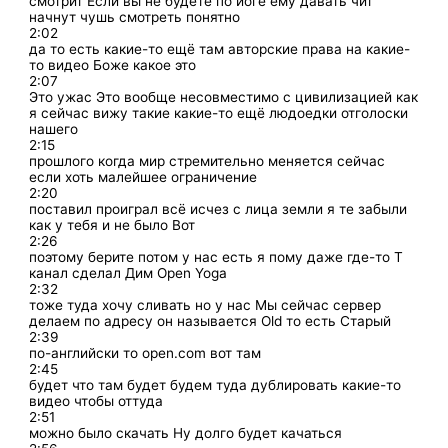
смотрит Если вы не будете по йоге ему давать чит
начнут чушь смотреть понятно
2:02
да то есть какие-то ещё там авторские права на какие-
то видео Боже какое это
2:07
Это ужас Это вообще несовместимо с цивилизацией как
я сейчас вижу такие какие-то ещё людоедки отголоски
нашего
2:15
прошлого когда мир стремительно меняется сейчас
если хоть малейшее ограничение
2:20
поставил проиграл всё исчез с лица земли я те забыли
как у тебя и не было Вот
2:26
поэтому берите потом у нас есть я пому даже где-то T
канал сделал Дим Open Yoga
2:32
тоже туда хочу сливать но у нас Мы сейчас сервер
делаем по адресу он называется Old то есть Старый
2:39
по-английски то open.com вот там
2:45
будет что там будет будем туда дублировать какие-то
видео чтобы оттуда
2:51
можно было скачать Ну долго будет качаться