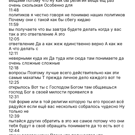
вещами потому что ну как бы религия вещь ещ раз
очень скользкая Особенно для
11:48
политиков я честно говоря не понимаю наших политиков
Почему они с такой как бы сбегу кидаю
11:59
вы получаете что вы завтра будете делать когда у вас
так а это ответвление А это
12:05
ответвление Да а как жеж единственно верно А как же
А что делать с
12:11
неверными куда их Да туда или сюда там понимаете да
очень сложные сложные
12:18
вопросы Поэтому лучше всего действительно как эти
самые махатмы Т прежда личное дело каждого вот те
12:25
открылось Вот ты с Господом Богом там общаешься
господ Бог в своей милости проявился в
12:31
той форме или в той религии которую ты его просил всё
радуйся если ещё вас несколько собралось чудесно Ну
только не
12:39
пытайся других обратить в это же самое потому что они
тебя будут в своё обращать понимаете да то есть вот с
12:44