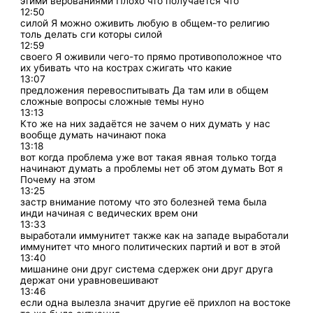
этими верованиями Плохо что получается что
12:50
силой Я можно оживить любую в общем-то религию
толь делать сги которы силой
12:59
своего Я оживили чего-то прямо противоположное что
их убивать что на кострах сжигать что какие
13:07
предложения перевоспитывать Да там или в общем
сложные вопросы сложные темы нуно
13:13
Кто же на них задаётся не зачем о них думать у нас
вообще думать начинают пока
13:18
вот когда проблема уже вот такая явная только тогда
начинают думать а проблемы нет об этом думать Вот я
Почему на этом
13:25
застр внимание потому что это болезней тема была
инди начиная с ведических врем они
13:33
выработали иммунитет также как на западе выработали
иммунитет что много политических партий и вот в этой
13:40
мишанине они друг система сдержек они друг друга
держат они уравновешивают
13:46
если одна вылезла значит другие её прихлоп на востоке