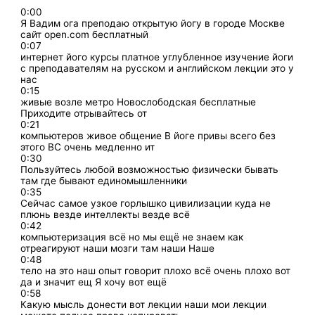
0:00
Я Вадим ога преподаю открытую йогу в городе Москве
сайт open.com бесплатный
0:07
интернет його курсы платное углубленное изучение йоги
с преподавателям на русском и английском лекции это у
нас
0:15
живые возле метро Новослободская бесплатные
Приходите отрывайтесь от
0:21
компьютеров живое общение В йоге привы всего без
этого ВС очень медленно ит
0:30
Пользуйтесь любой возможностью физически бывать
там где бывают единомышленники
0:35
Сейчас самое узкое горлышко цивилизации куда не
плюнь везде интеллекты везде всё
0:42
компьютеризация всё но мы ещё не знаем как
отреагируют наши мозги там наши Наше
0:48
тело на это наш опыт говорит плохо всё очень плохо вот
да и значит ещ Я хочу вот ещё
0:58
Какую мысль донести вот лекции наши мои лекции