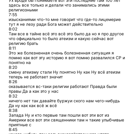
Ух вроде бы Понимаете вот эти последние там 100 лет
здесь все только и делали что занимались этими
религиозными
7:55
изысканиями что-то мне говорит что где-то лицемерие
тут я не лезу ради Бога может действительно
8:02
Там все в тайне всё это всё это было да но я про другое
что официально то было атеизм и какую сейчас вот
религию брать
8:11
Это же болезненная очень болезненная ситуация я
помню как вот эту историю я вот помню развалился СР и
понятно на
8:20
смену атеизму стали Ну понятно Ну как Ну всё атеизм
теперь не работает значит
8:26
оказывается вс-таки религии работают Правда были
правы Да а как это у нас
8:32
ничего нет так давайте буржуи ского нам чего-нибудь
Да ну как как всё ж всё
8:38
Запада Ну и кто первые там пошли вот эти вот из
Америки все вот эти священники там н такие улыбчивые
приятные с
8:45