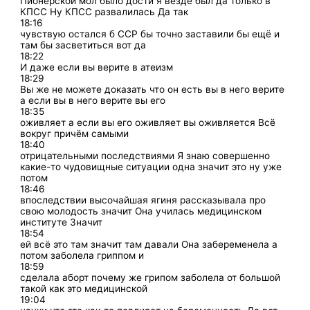
Пионерской мол было дости я везде был да только в
КПСС Ну КПСС развалилась Да так
18:16
чувствую остался б ССР бы точно заставили бы ещё и
там бы засветиться вот да
18:22
И даже если вы верите в атеизм
18:29
Вы же не можете доказать что он есть вы в него верите
а если вы в него верите вы его
18:35
оживляет а если вы его оживляет вы оживляется Всё
вокруг причём самыми
18:40
отрицательными последствиями Я знаю совершенно
какие-то чудовищные ситуации одна значит это ну уже
потом
18:46
впоследствии высочайшая ягиня рассказывала про
свою молодость значит Она училась медицинском
институте Значит
18:54
ей всё это там значит там давали Она забеременела а
потом заболела гриппом и
18:59
сделала аборт почему же грипом заболела от большой
такой как это медицинской
19:04