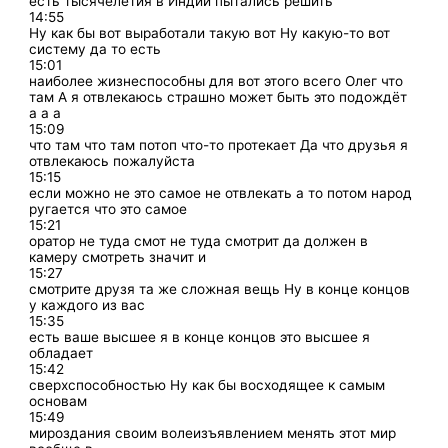
есть тысячелетия в Индии пытались решить
14:55
Ну как бы вот выработали такую вот Ну какую-то вот
систему да то есть
15:01
наиболее жизнеспособны для вот этого всего Олег что
там А я отвлекаюсь страшно может быть это подождёт
а а а
15:09
что там что там потоп что-то протекает Да что друзья я
отвлекаюсь пожалуйста
15:15
если можно не это самое не отвлекать а то потом народ
ругается что это самое
15:21
оратор не туда смот не туда смотрит да должен в
камеру смотреть значит и
15:27
смотрите друзя та же сложная вещь Ну в конце концов
у каждого из вас
15:35
есть ваше высшее я в конце концов это высшее я
обладает
15:42
сверхспособностью Ну как бы восходящее к самым
основам
15:49
мироздания своим волеизъявлением менять этот мир