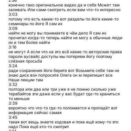
2:56
конечно тако оригинальное видео да и себе Может там
заливать Или сами смотреть если вам что-то интересно
3:03
потому что есть какие-то вот разделы по йоге какие-то
семинары по йоге Я сам их
3:09
найти не могу вы понимаете в чём дело Я сам их
прочитал когда-то теперь найти не могу а обычные люди
их и тем более найти
3:16
не могут А если что на это всё какие-то авторские права
пароли аусвайс доступы мы потеряем йогу поэтому
слёзная просьба
3:24
ради сохранения йоги берите вот Возьмите себе там не
знаю диск вон попросите Олега он м перепишет все
Наши лекции там
3:32
полтора или два или три уже я не помню сколько уже
терабайтов эти даже если у вас будет где-то храниться
то меньше
3:39
вероятно что что-то где-то поломается и пропадёт вот
информация сейчас самая
3:45
такая вот вещь знаете ходовая и пока ещё кому-то это
надо Пока ещё кто-то смотрит