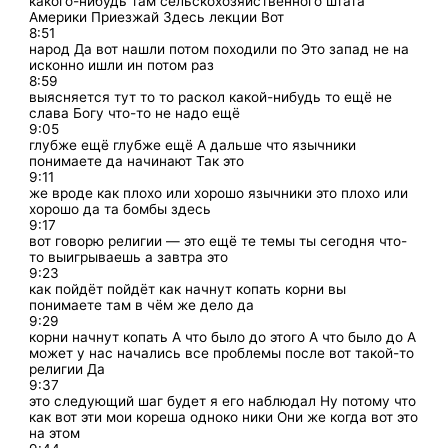
какого-нибудь там сельскохозяйственного штата
Америки Приезжай Здесь лекции Вот
8:51
народ Да вот нашли потом походили по Это запад не на
исконно ишли ин потом раз
8:59
выясняется тут то то раскол какой-нибудь то ещё не
слава Богу что-то не надо ещё
9:05
глубже ещё глубже ещё А дальше что язычники
понимаете да начинают Так это
9:11
же вроде как плохо или хорошо язычники это плохо или
хорошо да та бомбы здесь
9:17
вот говорю религии — это ещё те темы ты сегодня что-
то выигрываешь а завтра это
9:23
как пойдёт пойдёт как начнут копать корни вы
понимаете там в чём же дело да
9:29
корни начнут копать А что было до этого А что было до А
может у нас начались все проблемы после вот такой-то
религии Да
9:37
это следующий шаг будет я его наблюдал Ну потому что
как вот эти мои кореша одноко ники Они же когда вот это
на этом