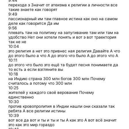
9:44
переходе э Значит от атеизма к религии а личности все
такие знаете как говорят
9:49
пассионарный им там главное истина как оно на самом
деле как говорится Да им
9:56
плевать там на политику на запугивание там или там на
удобство Нет они хотели понять и вот э вот траектория
так не не
10:04
это религия а нет это привнес ная религия Давайте А что
до этого было а что А до этого что было А до этого что А
10:11
до этого что было это ещё та будет песня понимаете да
то есть а если взгляните вы
10:18
на Индию страна 300 млн богов 300 млн Почему
считалось а потому что 300 млн
10:25
жителей у каждого своё верование Почему
единственно
10:30
против кровопролития в Индии нашли они сказали так
ребята А все религии истины
10:39
вот все да вот и ты и ты и ты А как это А вот всё значит
это как это мир гораздо