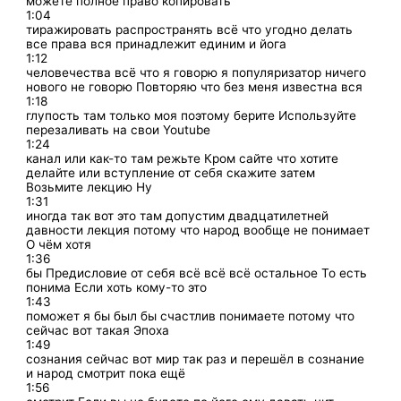
можете полное право копировать
1:04
тиражировать распространять всё что угодно делать
все права вся принадлежит единим и йога
1:12
человечества всё что я говорю я популяризатор ничего
нового не говорю Повторяю что без меня известна вся
1:18
глупость там только моя поэтому берите Используйте
перезаливать на свои Youtube
1:24
канал или как-то там режьте Кром сайте что хотите
делайте или вступление от себя скажите затем
Возьмите лекцию Ну
1:31
иногда так вот это там допустим двадцатилетней
давности лекция потому что народ вообще не понимает
О чём хотя
1:36
бы Предисловие от себя всё всё всё остальное То есть
понима Если хоть кому-то это
1:43
поможет я бы был бы счастлив понимаете потому что
сейчас вот такая Эпоха
1:49
сознания сейчас вот мир так раз и перешёл в сознание
и народ смотрит пока ещё
1:56