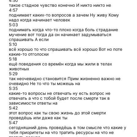
4:50
такое стадное чувство конечно И никто никто не
4:57
поднимает каких-то вопросов а зачем Ну живу Кому
надо когда начинает человек
5:03
поднимать когда что-то плохо когда боль страдание
мучение вот тогда да он начинает задумываться
спрашивать А если
5:10
всё хорошо то что спрашивать всё хорошо Вот но поте
какие-то отголоски
5:18
ещё поведения со времён когда мы жили в телах
животных
5:29
так неочевидно становится Прим жизненно важно не
очевидно Не то что ты можешь на
5:35
какие-то вопросы не отвечать ну есть вопрос не
отвечать а что с тобой будет после смерти так в
зависимости ответы на
5:42
этот вопрос как ты свою жизнь до этой смерти
проведёшь или даже как ты
5:47
сегодняшний день проведёшь в том смысле что какие у
тебя приоритеты на что тратить ресурсы на что не