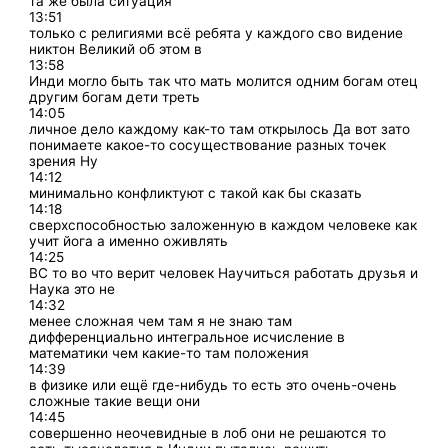
та же была ситуация
13:51
только с религиями всё ребята у каждого сво видение
никтон Великий об этом в
13:58
Инди могло быть так что мать молится одним богам отец
другим богам дети треть
14:05
личное дело каждому как-то там открылось Да вот зато
понимаете какое-то сосуществование разных точек
зрения Ну
14:12
минимально конфликтуют с такой как бы сказать
14:18
сверхспособностью заложенную в каждом человеке как
учит йога а именно оживлять
14:25
ВС то во что верит человек Научиться работать друзья и
Наука это не
14:32
менее сложная чем там я не знаю там
дифференциально интегральное исчисление в
математики чем какие-то там положения
14:39
в физике или ещё где-нибудь то есть это очень-очень
сложные такие вещи они
14:45
совершенно неочевидные в лоб они не решаются то