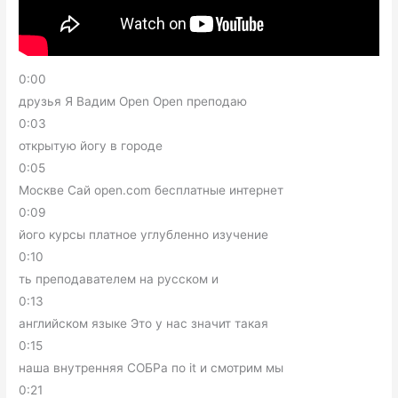
0:00
друзья Я Вадим Open Open преподаю
0:03
открытую йогу в городе
0:05
Москве Сай open.com бесплатные интернет
0:09
його курсы платное углубленно изучение
0:10
ть преподавателем на русском и
0:13
английском языке Это у нас значит такая
0:15
наша внутренняя СОБРа по it и смотрим мы
0:21