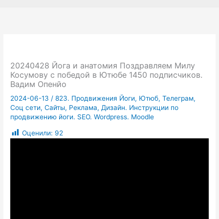
20240428 Йога и анатомия Поздравляем Милу
Косумову с победой в Ютюбе 1450 подписчиков.
Вадим Опенйо
2024-06-13
/
823. Продвижения Йоги, Ютюб, Телеграм,
Соц сети, Сайты, Реклама, Дизайн. Инструкции по
продвижению йоги. SEO. Wordpress. Moodle
Оценили:
92