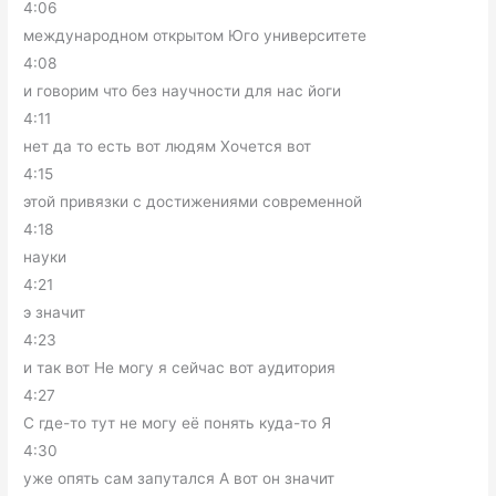
4:06
международном открытом Юго университете
4:08
и говорим что без научности для нас йоги
4:11
нет да то есть вот людям Хочется вот
4:15
этой привязки с достижениями современной
4:18
науки
4:21
э значит
4:23
и так вот Не могу я сейчас вот аудитория
4:27
C где-то тут не могу её понять куда-то Я
4:30
уже опять сам запутался А вот он значит