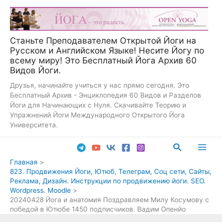
Перейти
к
содержимому
Станьте Преподавателем Открытой Йоги на
Русском и Английском Языке! Несите Йогу по
всему миру! Это Бесплатный Йога Архив 60
Видов Йоги.
Друзья, начинайте учиться у нас прямо сегодня. Это
Бесплатный Архив - Энциклопедия 60 Видов и Разделов
Йоги для Начинающих с Нуля. Скачивайте Теорию и
Упражнений Йоги Международного Открытого Йога
Университета.
Поиск
Main
Главная
823. Продвижения Йоги, Ютюб, Телеграм, Соц сети, Сайты,
Men
Реклама, Дизайн. Инструкции по продвижению йоги. SEO.
Wordpress. Moodle
20240428 Йога и анатомия Поздравляем Милу Косумову с
победой в Ютюбе 1450 подписчиков. Вадим Опенйо