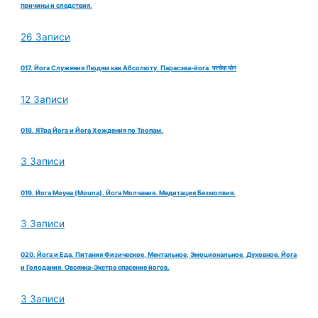
причины и следствия.
26 Записи
017. Йога Служения Людям как Абсолюту. Парасэва-йога. परसेवा योग
12 Записи
018. ЯТра Йога и Йога Хождения по Тропам.
3 Записи
019. Йога Моуна (Mouna). Йога Молчания. Медитация Безмолвия.
3 Записи
020. Йога и Еда. Питания Физическое, Ментальное, Эмоциональное, Духовное. Йога
и Голодания. Овсянка-Экстра спасение йогов.
3 Записи