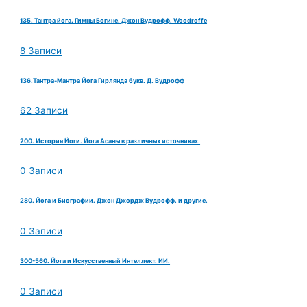
135. Тантра йога. Гимны Богине. Джон Вудрофф. Woodroffe
8 Записи
136.Тантра-Мантра Йога Гирлянда букв. Д. Вудрофф
62 Записи
200. История Йоги. Йога Асаны в различных источниках.
0 Записи
280. Йога и Биографии. Джон Джордж Вудрофф. и другие.
0 Записи
300-560. Йога и Искусственный Интеллект. ИИ.
0 Записи