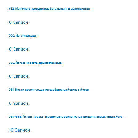
612. Мои мною проведенные йога лекции и мероприятия
0 Записи
700. Йога-кафедра.
0 Записи
750. Йога и Проекты Дружественные.
0 Записи
751. Йога и проект создания сообщества йогинь и йогов
0 Записи
751.-585. Йога и Проект Преодоление одиночества женщины и мужчины в йоге .
10 Записи