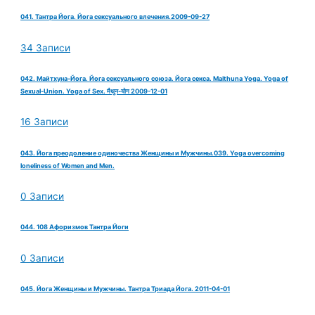
041. Тантра Йога. Йога сексуального влечения.2009-09-27
34 Записи
042. Майтхуна-Йога. Йога сексуального союза. Йога секса. Maithuna Yoga. Yoga of
Sexual-Union. Yoga of Sex. मैथुन-योग 2009-12-01
16 Записи
043. Йога преодоление одиночества Женщины и Мужчины.039. Yoga overcoming
loneliness of Women and Men.
0 Записи
044. 108 Афоризмов Тантра Йоги
0 Записи
045. Йога Женщины и Мужчины. Тантра Триада Йога. 2011-04-01