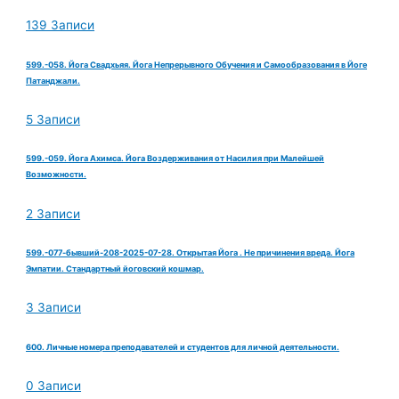
139 Записи
599.-058. Йога Свадхьяя. Йога Непрерывного Обучения и Самообразования в Йоге
Патанджали.
5 Записи
599.-059. Йога Ахимса. Йога Воздерживания от Насилия при Малейшей
Возможности.
2 Записи
599.-077-бывший-208-2025-07-28. Открытая Йога . Не причинения вреда. Йога
Эмпатии. Стандартный йоговский кошмар.
3 Записи
600. Личные номера преподавателей и студентов для личной деятельности.
0 Записи