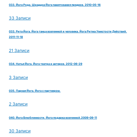
033. Йога Рода. Шраддха Йога памятования предков. 2010-05-16
33 Записи
033. Рита Йога. Йога танца вселенной и человека. Йога Ритма Уместости Действий.
2011-11-18
21 Записи
034. Натья Йога. Йога театра и актеров. 2012-06-29
3 Записи
035. Парная Йога. Йога с партнером.
2 Записи
040. Йога Влюбленности. Йога подарка вселенной.2009-09-11
30 Записи