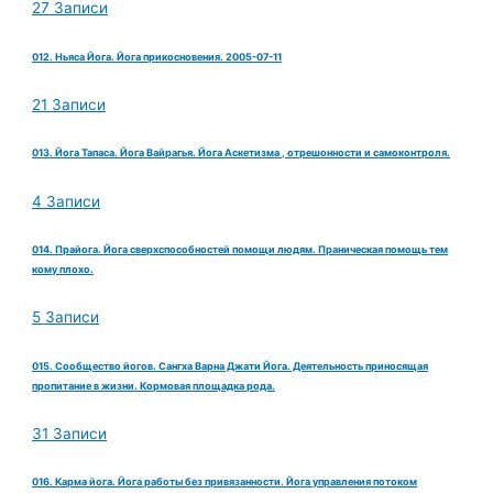
27 Записи
012. Ньяса Йога. Йога прикосновения. 2005-07-11
21 Записи
013. Йога Тапаса. Йога Вайрагья. Йога Аскетизма , отрешонности и самоконтроля.
4 Записи
014. Прайога. Йога сверхспособностей помощи людям. Праническая помощь тем
кому плохо.
5 Записи
015. Сообщество йогов. Сангха Варна Джати Йога. Деятельность приносящая
пропитание в жизни. Кормовая площадка рода.
31 Записи
016. Карма йога. Йога работы без привязанности. Йога управления потоком