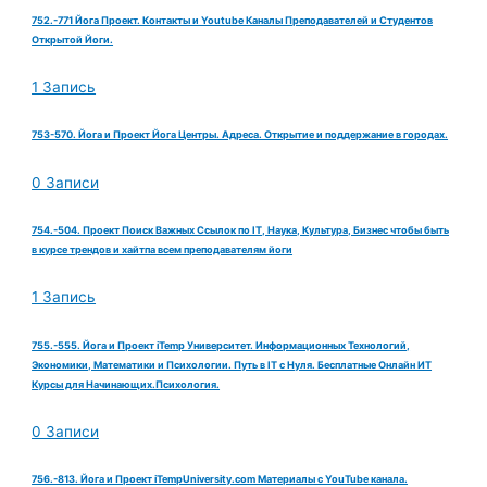
752.-771 Йога Проект. Контакты и Youtube Каналы Преподавателей и Студентов
Открытой Йоги.
1 Запись
753-570. Йога и Проект Йога Центры. Адреса. Открытие и поддержание в городах.
0 Записи
754.-504. Проект Поиск Важных Ссылок по IT, Наука, Культура, Бизнес чтобы быть
в курсе трендов и хайтпа всем преподавателям йоги
1 Запись
755.-555. Йога и Проект iTemp Университет. Информационных Технологий,
Экономики, Математики и Психологии. Путь в IT с Нуля. Бесплатные Онлайн ИТ
Курсы для Начинающих.Психология.
0 Записи
756.-813. Йога и Проект iTempUniversity.com Материалы с YouTube канала.