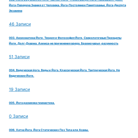
Йога-Передача Знания от Человека. Йога-Постоянное Памятованье. Йога-Диспута
Экзамена
46 Записи
003. Аксиоматика Йоги. Теория и Философия Йоги. Сверхлогичные Принципы
Йоги. Долг-Дхарма. Ахимса-не причинения вреда. Брахмочарья -разумность
51 Записи
004. Ведическая йога. Веды и Йога. Классическая Йога. Тантрическая Йога. Не
Ведические Йоги.
19 Записи
005. Йога разминка гимнастика.
0 Записи
006. Хатха Йога. Йога Статических Поз Тела или Асаны.