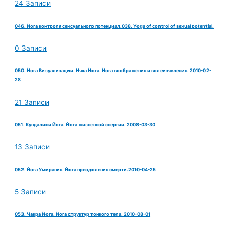
24 Записи
046. Йога контроля сексуального потенциал.038. Yoga of control of sexual potential.
0 Записи
050. Йога Визуализации. Ичха Йога. Йога воображения и волеизявления. 2010-02-
28
21 Записи
051. Кундалини Йога. Йога жизненной энергии. 2008-03-30
13 Записи
052. Йога Умирания. Йога преодоления смерти.2010-04-25
5 Записи
053. Чакра Йога. Йога структур тонкого тела. 2010-08-01