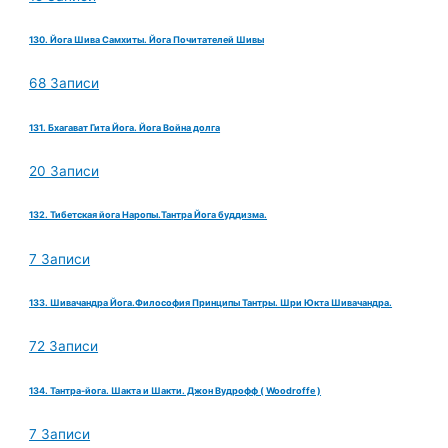
130. Йога Шива Самхиты. Йога Почитателей Шивы
68 Записи
131. Бхагават Гита Йога. Йога Война долга
20 Записи
132. Тибетская йога Наропы.Тантра Йога буддизма.
7 Записи
133. Шивачандра Йога.Философия Принципы Тантры. Шри Юкта Шивачандра.
72 Записи
134. Тантра-йога. Шакта и Шакти. Джон Вудрофф ( Woodroffe )
7 Записи