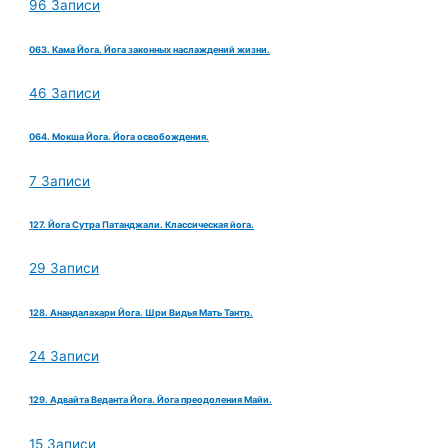
96 Записи
063. Кама Йога. Йога законных наслаждений жизни.
46 Записи
064. Мокша Йога. Йога освобождения.
7 Записи
127. Йога Сутра Патанджали. Классическая йога.
29 Записи
128. Анандалахари Йога. Шри Видья Мать Тантр.
24 Записи
129. Адвайта Веданта Йога. Йога преодоления Майи.
15 Записи