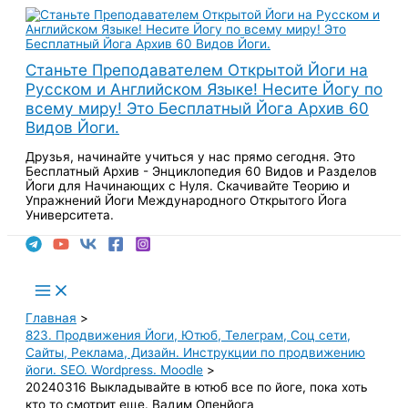
Перейти
к
содержимому
Станьте Преподавателем Открытой Йоги на
Русском и Английском Языке! Несите Йогу по
всему миру! Это Бесплатный Йога Архив 60
Видов Йоги.
Друзья, начинайте учиться у нас прямо сегодня. Это
Бесплатный Архив - Энциклопедия 60 Видов и Разделов
Йоги для Начинающих с Нуля. Скачивайте Теорию и
Упражнений Йоги Международного Открытого Йога
Университета.
Поиск
Main
Menu
Главная
823. Продвижения Йоги, Ютюб, Телеграм, Соц сети,
Сайты, Реклама, Дизайн. Инструкции по продвижению
йоги. SEO. Wordpress. Moodle
20240316 Выкладывайте в ютюб все по йоге, пока хоть
кто то смотрит еще. Вадим Опенйога