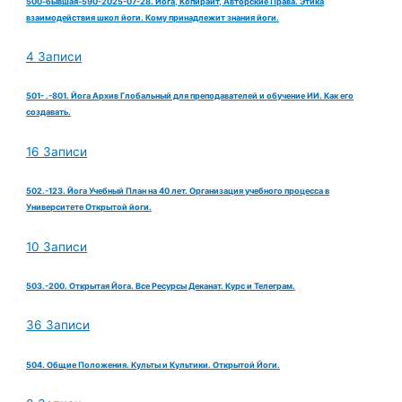
500-бывшая-590-2025-07-28. Йога, Копирайт, Авторские Права. Этика
взаимодействия школ йоги. Кому принадлежит знания йоги.
4 Записи
501- .-801. Йога Архив Глобальный для преподавателей и обучение ИИ. Как его
создавать.
16 Записи
502.-123. Йога Учебный План на 40 лет. Организация учебного процесса в
Университете Открытой йоги.
10 Записи
503.-200. Открытая Йога. Все Ресурсы Деканат. Курс и Телеграм.
36 Записи
504. Общие Положения. Культы и Культики. Открытой Йоги.