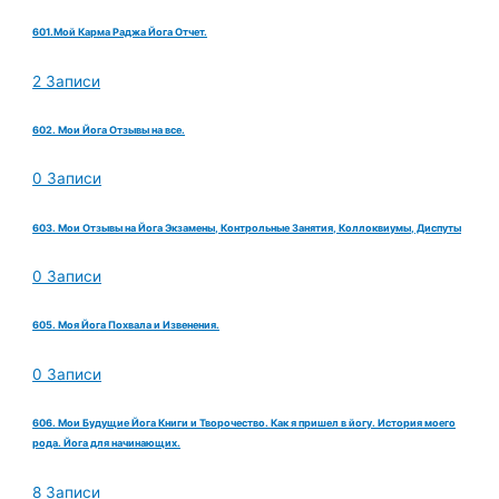
601.Мой Карма Раджа Йога Отчет.
2 Записи
602. Мои Йога Отзывы на все.
0 Записи
603. Мои Отзывы на Йога Экзамены, Контрольные Занятия, Коллоквиумы, Диспуты
0 Записи
605. Моя Йога Похвала и Извенения.
0 Записи
606. Мои Будущие Йога Книги и Творочество. Как я пришел в йогу. История моего
рода. Йога для начинающих.
8 Записи