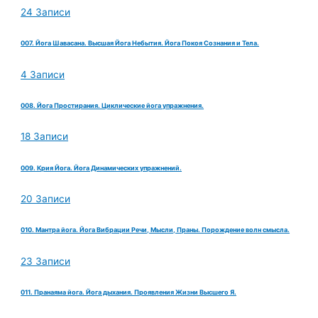
24 Записи
007. Йога Шавасана. Высшая Йога Небытия. Йога Покоя Сознания и Тела.
4 Записи
008. Йога Простирания. Циклические йога упражнения.
18 Записи
009. Крия Йога. Йога Динамических упражнений.
20 Записи
010. Мантра йога. Йога Вибрации Речи, Мысли, Праны. Порождение волн смысла.
23 Записи
011. Пранаяма йога. Йога дыхания. Проявления Жизни Высшего Я.