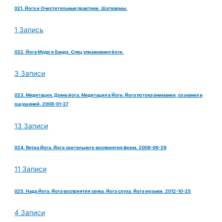
021. Йога и Очистительные практики. Шаткармы.
1 Запись
022. Йога Мудр и Бандх. Спец упражнения йоги.
3 Записи
023. Медитация. Дхяна йога. Медитация в Йоге. Йога потока внимания, сознания и
ощущений. 2008-01-27
13 Записи
024. Янтра Йога. Йога зрительного восприятия форм. 2008-06-29
11 Записи
025. Нада Йога. Йога восприятия звука. Йога слуха. Йога музыки. 2012-10-25
4 Записи