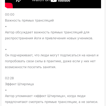
00:00
Важность прямых трансляций
•
Автор обсуждает важность прямых трансляций для
распространения йоги и привлечения новых учеников.
•
Он подчеркивает, что люди могут подписаться на канал и
попробовать свои силы в практике, даже если у них нет
возможности посетить занятия.
02:28
Эффект Штирлица
•
Автор упоминает «эффект Штирлица», когда люди
предпочитают смотреть прямые трансляции, а не записи.