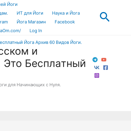
лей Йоги
Поис
дам.
ИТ для Йоги
Наука и Йога
gram
Йога Магазин
Facebook
aOm.com/
Log In
сском и
! Это Бесплатный
Йоги для Начинающих с Нуля.