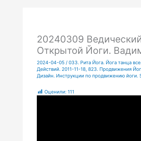
20240309 Ведический
Открытой Йоги. Вади
2024-04-05
/
033. Рита Йога. Йога танца вс
Действий. 2011-11-18
,
823. Продвижения Йог
Дизайн. Инструкции по продвижению йоги. 
Оценили:
111