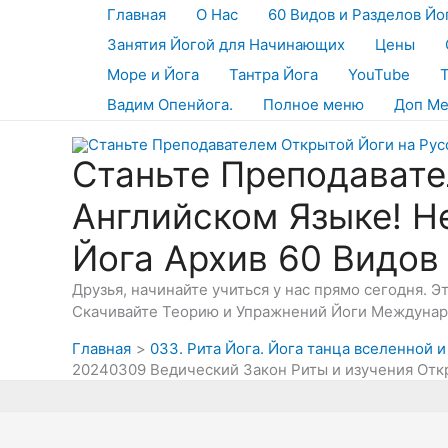
Перейти
Главная
О Нас
60 Видов и Разделов Йо
к
Занятия Йогой для Начинающих
Цены
содержимому
Море и Йога
Тантра Йога
YouTube
Вадим Опенйога.
Полное меню
Доп М
Станьте Преподавате
Английском Языке! Н
Йога Архив 60 Видов
Друзья, начинайте учиться у нас прямо сегодня. 
Скачивайте Теорию и Упражнений Йоги Междунаро
Главная
033. Рита Йога. Йога танца вселенной и
20240309 Ведический Закон Риты и изучения Отк