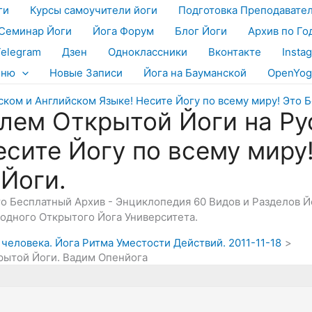
ги
Курсы самоучители йоги
Подготовка Преподавате
Семинар Йоги
Йога Форум
Блог Йоги
Архив по Го
Telegram
Дзен
Одноклассники
Вконтакте
Insta
еню
Новые Записи
Йога на Бауманской
OpenYog
лем Открытой Йоги на Ру
есите Йогу по всему миру
 Йоги.
Это Бесплатный Архив - Энциклопедия 60 Видов и Разделов 
дного Открытого Йога Университета.
 человека. Йога Ритма Уместости Действий. 2011-11-18
рытой Йоги. Вадим Опенйога