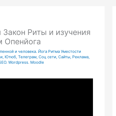
 Закон Риты и изучения
м Опенйога
еленной и человека. Йога Ритма Уместости
и, Ютюб, Телеграм, Соц сети, Сайты, Реклама,
SEO. Wordpress. Moodle