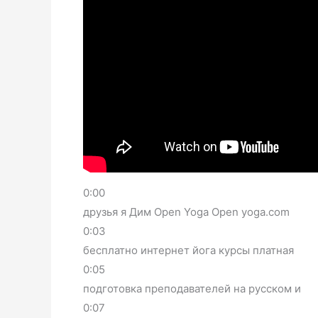
0:00
друзья я Дим Open Yoga Open yoga.com
0:03
бесплатно интернет йога курсы платная
0:05
подготовка преподавателей на русском и
0:07