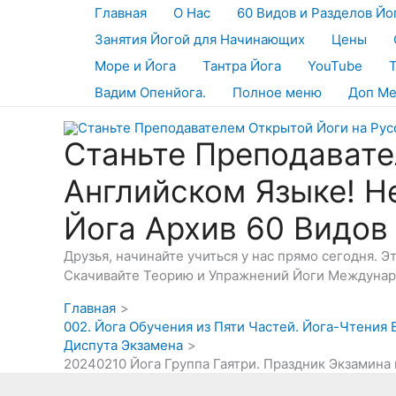
Перейти
Главная
О Нас
60 Видов и Разделов Йо
к
Занятия Йогой для Начинающих
Цены
содержимому
Море и Йога
Тантра Йога
YouTube
Вадим Опенйога.
Полное меню
Доп М
Станьте Преподавате
Английском Языке! Н
Йога Архив 60 Видов
Друзья, начинайте учиться у нас прямо сегодня. 
Скачивайте Теорию и Упражнений Йоги Междунаро
Главная
002. Йога Обучения из Пяти Частей. Йога-Чтения
Диспута Экзамена
20240210 Йога Группа Гаятри. Праздник Экзамина 