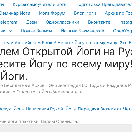
ги
Курсы самоучители йоги
Подготовка Преподавате
Семинар Йоги
Йога Форум
Блог Йоги
Архив по Го
Telegram
Дзен
Одноклассники
Вконтакте
Insta
еню
Новые Записи
Йога на Бауманской
OpenYog
лем Открытой Йоги на Ру
есите Йогу по всему миру
 Йоги.
Это Бесплатный Архив - Энциклопедия 60 Видов и Разделов 
дного Открытого Йога Университета.
 Вслух. Йога-Написания Рукой. Йога-Передача Знания от Че
как йога практики. Вадим Опенйога.