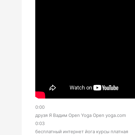
0:00
друзя Я Вадим Open Yoga Open yoga.com
0:03
бесплатный интернет йога курсы платная