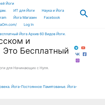
лей Йоги
Поис
дам.
ИТ для Йоги
Наука и Йога
gram
Йога Магазин
Facebook
aOm.com/
Log In
сском и
! Это Бесплатный
Йоги для Начинающих с Нуля.
ловека. Йога-Постоянное Памятованье. Йога-