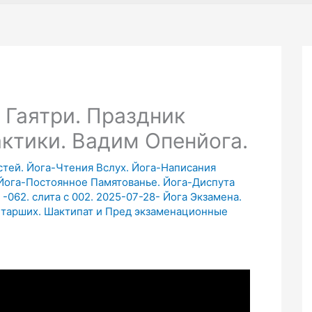
 Гаятри. Праздник
актики. Вадим Опенйога.
стей. Йога-Чтения Вслух. Йога-Написания
 Йога-Постоянное Памятованье. Йога-Диспута
 -062. слита с 002. 2025-07-28- Йога Экзамена.
Старших. Шактипат и Пред экзаменационные