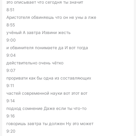
это описывает что сегодня ты значит
8:51
Аристотеля обвиняешь что он не уны а лже
8:55
учёный А завтра Извини жесть
9:00
и обвинителя понимаете да И вот тогда
9:04
действительно очень чётко
9:07
проривати как бы одна из составляющих
9:11
частей современной науки вот этот вот
9:14
подход сомнение Даже если ты что-то
9:16
говоришь завтра ты должен Ну это может
9:20