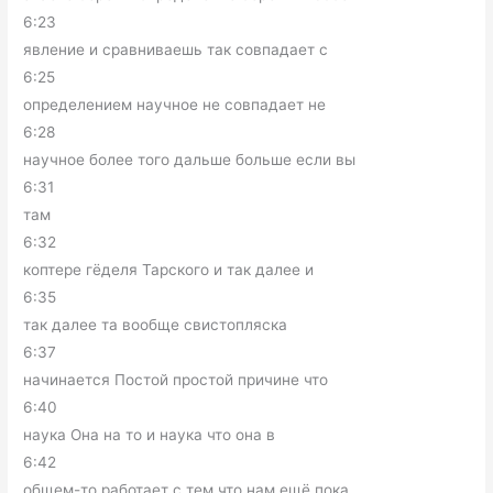
6:23
явление и сравниваешь так совпадает с
6:25
определением научное не совпадает не
6:28
научное более того дальше больше если вы
6:31
там
6:32
коптере гёделя Тарского и так далее и
6:35
так далее та вообще свистопляска
6:37
начинается Постой простой причине что
6:40
наука Она на то и наука что она в
6:42
общем-то работает с тем что нам ещё пока