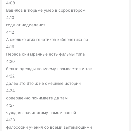
4:08
Вавилов в тюрьме умер в сорок втором
4:10
году от недоедания
4:12
А сколько этих генетиков кибернетика по
4:16
Переса они мрачные есть фильмы типа
4:20
белые одежды по-моему называется и так
4:22
далее это Это ж не смешные истории
4:24
совершенно понимаете да там
4:27
чуждая значит этому самом нашей
4:30
философии учения со всеми вытекающими