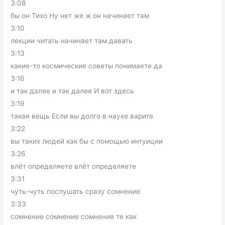
3:08
бы он Тихо Ну нет же ж он начинает там
3:10
лекции читать начинает там давать
3:13
какие-то космические советы понимаете да
3:16
и так далее и так далее И вот здесь
3:19
такая вещь Если вы долго в науке варите
3:22
вы таких людей как бы с помощью интуиции
3:26
влёт определяете влёт определяете
3:31
чуть-чуть послушать сразу сомнение
3:33
сомнение сомнение сомнение те как