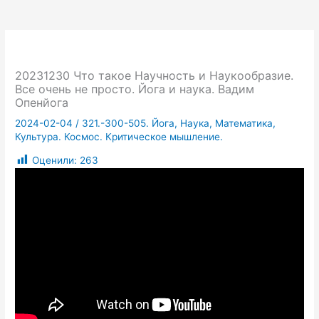
20231230 Что такое Научность и Наукообразие.
Все очень не просто. Йога и наука. Вадим
Опенйога
2024-02-04
/
321.-300-505. Йога, Наука, Математика,
Культура. Космос. Критическое мышление.
Оценили:
263