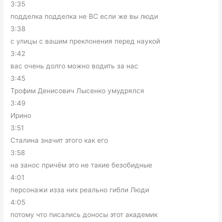
3:35
подделка подделка не ВС если же вы люди
3:38
с улицы с вашим преклонения перед наукой
3:42
вас очень долго можно водить за нас
3:45
Трофим Денисович Лысенко умудрялся
3:49
Ирино
3:51
Сталина значит этого как его
3:58
на занос причём это не такие безобидные
4:01
персонажи изза них реально гибли Люди
4:05
потому что писались доносы этот академик