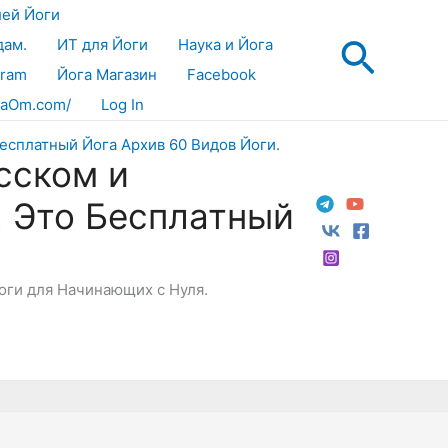
лей Йоги
Поис
дам.
ИТ для Йоги
Наука и Йога
gram
Йога Магазин
Facebook
aOm.com/
Log In
сском и
! Это Бесплатный
Йоги для Начинающих с Нуля.