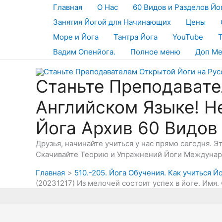
Перейти
Главная
О Нас
60 Видов и Разделов Йо
к
Занятия Йогой для Начинающих
Цены
содержимому
Море и Йога
Тантра Йога
YouTube
Вадим Опенйога.
Полное меню
Доп М
Станьте Преподавате
Английском Языке! Н
Йога Архив 60 Видов
Друзья, начинайте учиться у нас прямо сегодня. 
Скачивайте Теорию и Упражнений Йоги Междунаро
Главная
510.-205. Йога Обучения. Как учиться Й
(20231217) Из мелочей состоит успех в йоге. Имя.