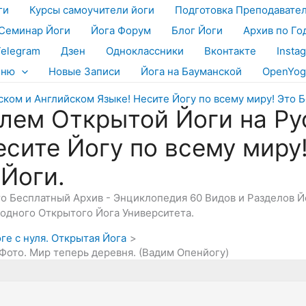
ги
Курсы самоучители йоги
Подготовка Преподавате
Семинар Йоги
Йога Форум
Блог Йоги
Архив по Го
Telegram
Дзен
Одноклассники
Вконтакте
Insta
еню
Новые Записи
Йога на Бауманской
OpenYog
лем Открытой Йоги на Ру
есите Йогу по всему миру
 Йоги.
Это Бесплатный Архив - Энциклопедия 60 Видов и Разделов 
дного Открытого Йога Университета.
оге с нуля. Открытая Йога
 Фото. Мир теперь деревня. (Вадим Опенйогу)